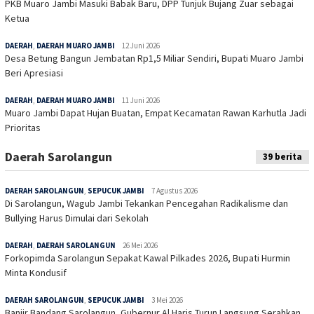
PKB Muaro Jambi Masuki Babak Baru, DPP Tunjuk Bujang Zuar sebagai
Ketua
DAERAH
,
DAERAH MUARO JAMBI
12 Juni 2026
Desa Betung Bangun Jembatan Rp1,5 Miliar Sendiri, Bupati Muaro Jambi
Beri Apresiasi
DAERAH
,
DAERAH MUARO JAMBI
11 Juni 2026
Muaro Jambi Dapat Hujan Buatan, Empat Kecamatan Rawan Karhutla Jadi
Prioritas
Daerah Sarolangun
39 berita
DAERAH SAROLANGUN
,
SEPUCUK JAMBI
7 Agustus 2026
Di Sarolangun, Wagub Jambi Tekankan Pencegahan Radikalisme dan
Bullying Harus Dimulai dari Sekolah
DAERAH
,
DAERAH SAROLANGUN
26 Mei 2026
Forkopimda Sarolangun Sepakat Kawal Pilkades 2026, Bupati Hurmin
Minta Kondusif
DAERAH SAROLANGUN
,
SEPUCUK JAMBI
3 Mei 2026
Banjir Bandang Sarolangun, Gubernur Al Haris Turun Langsung Serahkan