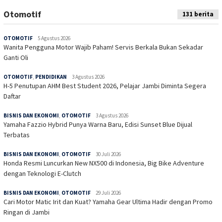
Otomotif
131 berita
OTOMOTIF
5 Agustus 2026
Wanita Pengguna Motor Wajib Paham! Servis Berkala Bukan Sekadar
Ganti Oli
OTOMOTIF
,
PENDIDIKAN
3 Agustus 2026
H-5 Penutupan AHM Best Student 2026, Pelajar Jambi Diminta Segera
Daftar
BISNIS DAN EKONOMI
,
OTOMOTIF
3 Agustus 2026
Yamaha Fazzio Hybrid Punya Warna Baru, Edisi Sunset Blue Dijual
Terbatas
BISNIS DAN EKONOMI
,
OTOMOTIF
30 Juli 2026
Honda Resmi Luncurkan New NX500 di Indonesia, Big Bike Adventure
dengan Teknologi E-Clutch
BISNIS DAN EKONOMI
,
OTOMOTIF
29 Juli 2026
Cari Motor Matic Irit dan Kuat? Yamaha Gear Ultima Hadir dengan Promo
Ringan di Jambi