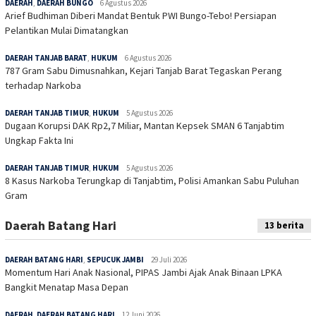
DAERAH
,
DAERAH BUNGO
6 Agustus 2026
Arief Budhiman Diberi Mandat Bentuk PWI Bungo-Tebo! Persiapan
Pelantikan Mulai Dimatangkan
DAERAH TANJAB BARAT
,
HUKUM
6 Agustus 2026
787 Gram Sabu Dimusnahkan, Kejari Tanjab Barat Tegaskan Perang
terhadap Narkoba
DAERAH TANJAB TIMUR
,
HUKUM
5 Agustus 2026
Dugaan Korupsi DAK Rp2,7 Miliar, Mantan Kepsek SMAN 6 Tanjabtim
Ungkap Fakta Ini
DAERAH TANJAB TIMUR
,
HUKUM
5 Agustus 2026
8 Kasus Narkoba Terungkap di Tanjabtim, Polisi Amankan Sabu Puluhan
Gram
Daerah Batang Hari
13 berita
DAERAH BATANG HARI
,
SEPUCUK JAMBI
29 Juli 2026
Momentum Hari Anak Nasional, PIPAS Jambi Ajak Anak Binaan LPKA
Bangkit Menatap Masa Depan
DAERAH
,
DAERAH BATANG HARI
12 Juni 2026