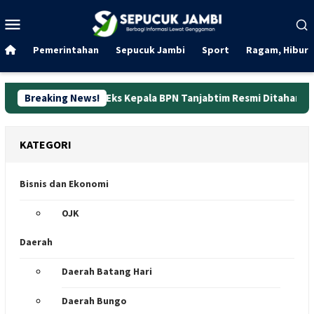
Loncat
Menu
ke
Mobile
konten
Pemerintahan
Sepucuk Jambi
Sport
Ragam, Hibura
abung, Eks Kepala BPN Tanjabtim Resmi Ditahan
Breaking News!
Dunia Ke
KATEGORI
Bisnis dan Ekonomi
OJK
Daerah
Daerah Batang Hari
Daerah Bungo