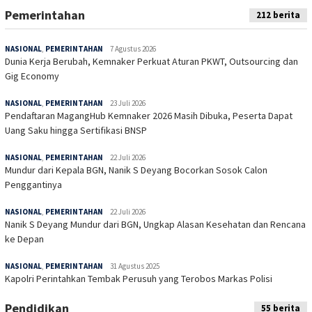
Pemerintahan
212 berita
NASIONAL
,
PEMERINTAHAN
7 Agustus 2026
Dunia Kerja Berubah, Kemnaker Perkuat Aturan PKWT, Outsourcing dan
Gig Economy
NASIONAL
,
PEMERINTAHAN
23 Juli 2026
Pendaftaran MagangHub Kemnaker 2026 Masih Dibuka, Peserta Dapat
Uang Saku hingga Sertifikasi BNSP
NASIONAL
,
PEMERINTAHAN
22 Juli 2026
Mundur dari Kepala BGN, Nanik S Deyang Bocorkan Sosok Calon
Penggantinya
NASIONAL
,
PEMERINTAHAN
22 Juli 2026
Nanik S Deyang Mundur dari BGN, Ungkap Alasan Kesehatan dan Rencana
ke Depan
NASIONAL
,
PEMERINTAHAN
31 Agustus 2025
Kapolri Perintahkan Tembak Perusuh yang Terobos Markas Polisi
Pendidikan
55 berita