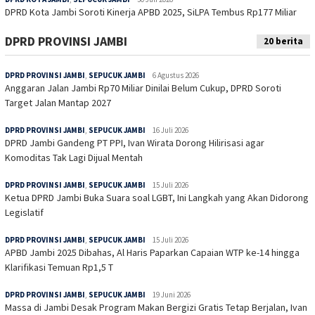
DPRD Kota Jambi Soroti Kinerja APBD 2025, SiLPA Tembus Rp177 Miliar
DPRD PROVINSI JAMBI
20 berita
DPRD PROVINSI JAMBI
,
SEPUCUK JAMBI
6 Agustus 2026
Anggaran Jalan Jambi Rp70 Miliar Dinilai Belum Cukup, DPRD Soroti
Target Jalan Mantap 2027
DPRD PROVINSI JAMBI
,
SEPUCUK JAMBI
16 Juli 2026
DPRD Jambi Gandeng PT PPI, Ivan Wirata Dorong Hilirisasi agar
Komoditas Tak Lagi Dijual Mentah
DPRD PROVINSI JAMBI
,
SEPUCUK JAMBI
15 Juli 2026
Ketua DPRD Jambi Buka Suara soal LGBT, Ini Langkah yang Akan Didorong
Legislatif
DPRD PROVINSI JAMBI
,
SEPUCUK JAMBI
15 Juli 2026
APBD Jambi 2025 Dibahas, Al Haris Paparkan Capaian WTP ke-14 hingga
Klarifikasi Temuan Rp1,5 T
DPRD PROVINSI JAMBI
,
SEPUCUK JAMBI
19 Juni 2026
Massa di Jambi Desak Program Makan Bergizi Gratis Tetap Berjalan, Ivan