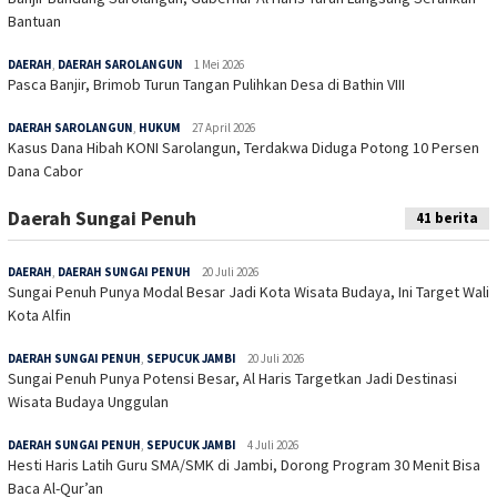
Bantuan
DAERAH
,
DAERAH SAROLANGUN
1 Mei 2026
Pasca Banjir, Brimob Turun Tangan Pulihkan Desa di Bathin VIII
DAERAH SAROLANGUN
,
HUKUM
27 April 2026
Kasus Dana Hibah KONI Sarolangun, Terdakwa Diduga Potong 10 Persen
Dana Cabor
Daerah Sungai Penuh
41 berita
DAERAH
,
DAERAH SUNGAI PENUH
20 Juli 2026
Sungai Penuh Punya Modal Besar Jadi Kota Wisata Budaya, Ini Target Wali
Kota Alfin
DAERAH SUNGAI PENUH
,
SEPUCUK JAMBI
20 Juli 2026
Sungai Penuh Punya Potensi Besar, Al Haris Targetkan Jadi Destinasi
Wisata Budaya Unggulan
DAERAH SUNGAI PENUH
,
SEPUCUK JAMBI
4 Juli 2026
Hesti Haris Latih Guru SMA/SMK di Jambi, Dorong Program 30 Menit Bisa
Baca Al-Qur’an