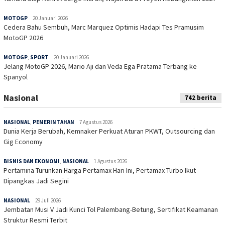
MOTOGP
20 Januari 2026
Cedera Bahu Sembuh, Marc Marquez Optimis Hadapi Tes Pramusim
MotoGP 2026
MOTOGP
,
SPORT
20 Januari 2026
Jelang MotoGP 2026, Mario Aji dan Veda Ega Pratama Terbang ke
Spanyol
Nasional
742 berita
NASIONAL
,
PEMERINTAHAN
7 Agustus 2026
Dunia Kerja Berubah, Kemnaker Perkuat Aturan PKWT, Outsourcing dan
Gig Economy
BISNIS DAN EKONOMI
,
NASIONAL
1 Agustus 2026
Pertamina Turunkan Harga Pertamax Hari Ini, Pertamax Turbo Ikut
Dipangkas Jadi Segini
NASIONAL
29 Juli 2026
Jembatan Musi V Jadi Kunci Tol Palembang-Betung, Sertifikat Keamanan
Struktur Resmi Terbit