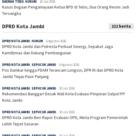
DAERAH TEBO
,
HUKUM
18 Juli 2026
Kasus Dugaan Penganiayaan Ketua BPD di Tebo, Dua Orang Resmi Jadi
Tersangka
DPRD Kota Jambi
212 berita
DPRD KOTA JAMBI
,
HUKUM
6 Agustus 2026
DPRD Kota Jambi dan Polresta Perkuat Sinergi, Sepakat Jaga
Kamtibmas dan Dukung Pembangunan
DPRD KOTA JAMBI
,
SEPUCUK JAMBI
6 Agustus 2026
Pos Damkar hingga PDAM Terancam Longsor, DPR RI dan DPRD Kota
Jambi Tinjau Pasir Panjang
DPRD KOTA JAMBI
,
SEPUCUK JAMBI
30 Juli 2026
Rekomendasi Banggar! Desak Wali Kota Evaluasi Pimpinan Satpol PP
Kota Jambi
DPRD KOTA JAMBI
,
SEPUCUK JAMBI
30 Juli 2026
DPRD Kota Jambi Beri Rapor Evaluasi OPD, Minta Program Pemerintah
Lebih Tepat Sasaran
DPRD KOTA JAMBI
,
SEPUCUK JAMBI
30 Juli 2026