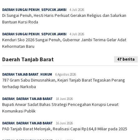
DAERAH SUNGAI PENUH
,
SEPUCUK JAMBI
4 Juli 2026
Di Sungai Penuh, Hesti Haris Perkuat Gerakan Religius dan Salurkan
Bantuan Kursi Roda
DAERAH SUNGAI PENUH
,
SEPUCUK JAMBI
4 Juli 2026
Kenduri Sko 2026 Sungai Penuh, Gubernur Jambi Terima Gelar Adat
Kehormatan Baru
Daerah Tanjab Barat
47 berita
DAERAH TANJAB BARAT
,
HUKUM
6 Agustus 2026
787 Gram Sabu Dimusnahkan, Kejari Tanjab Barat Tegaskan Perang
terhadap Narkoba
DAERAH
,
DAERAH TANJAB BARAT
18 Juni 2026
Bupati Anwar Sadat Bahas Strategi Pencegahan Korupsi Lewat
Komunikasi Publik
DAERAH
,
DAERAH TANJAB BARAT
16 Juni 2026
PAD Tanjab Barat Melonjak, Realisasi Capai Rp164,8 Miliar pada 2025