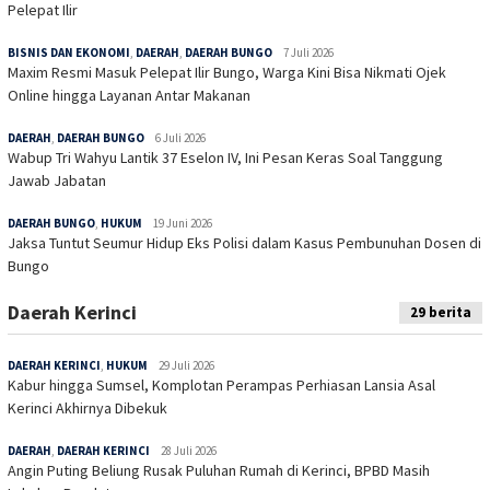
Pelepat Ilir
BISNIS DAN EKONOMI
,
DAERAH
,
DAERAH BUNGO
7 Juli 2026
Maxim Resmi Masuk Pelepat Ilir Bungo, Warga Kini Bisa Nikmati Ojek
Online hingga Layanan Antar Makanan
DAERAH
,
DAERAH BUNGO
6 Juli 2026
Wabup Tri Wahyu Lantik 37 Eselon IV, Ini Pesan Keras Soal Tanggung
Jawab Jabatan
DAERAH BUNGO
,
HUKUM
19 Juni 2026
Jaksa Tuntut Seumur Hidup Eks Polisi dalam Kasus Pembunuhan Dosen di
Bungo
Daerah Kerinci
29 berita
DAERAH KERINCI
,
HUKUM
29 Juli 2026
Kabur hingga Sumsel, Komplotan Perampas Perhiasan Lansia Asal
Kerinci Akhirnya Dibekuk
DAERAH
,
DAERAH KERINCI
28 Juli 2026
Angin Puting Beliung Rusak Puluhan Rumah di Kerinci, BPBD Masih