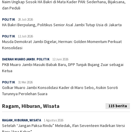
Naim Ungkap Sosok HA Bakri di Mata Kader PAN: Sederhana, Bijaksana,
dan Peduli
POLITIK
28 Juli 2026
HA Bakri Berpulang, Politikus Senior Asal Jambi Tutup Usia di Jakarta
POLITIK
12 Juli 2026
Musda Demokrat Jambi Digelar, Herman: Golden Momentum Perkuat
Konsolidasi
DAERAH MUARO JAMBI
,
POLITIK
12 Juni 2026
PKB Muaro Jambi Masuki Babak Baru, DPP Tunjuk Bujang Zuar sebagai
Ketua
POLITIK
31 Mei 2026
Golkar Muaro Jambi Konsolidasi Kader di Maro Sebo, Asikin Soroti
Turunnya Perolehan Suara
Ragam, Hiburan, Wisata
115 berita
RAGAM, HIBURAN, WISATA
1 Agustus 2026
Setelah “Jangan Paksa Rindu” Meledak, Ifan Seventeen Hadirkan Versi
Baru “Apa Kabar”