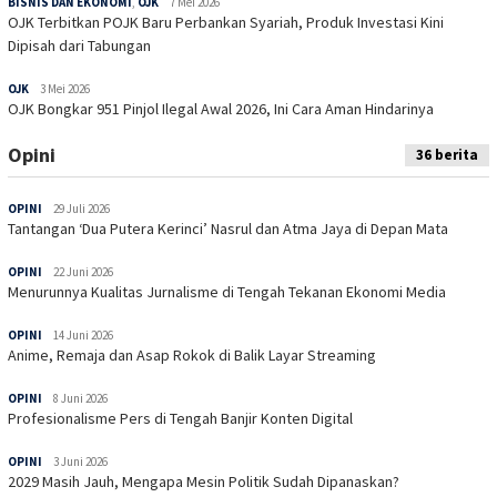
BISNIS DAN EKONOMI
,
OJK
7 Mei 2026
OJK Terbitkan POJK Baru Perbankan Syariah, Produk Investasi Kini
Dipisah dari Tabungan
OJK
3 Mei 2026
OJK Bongkar 951 Pinjol Ilegal Awal 2026, Ini Cara Aman Hindarinya
Opini
36 berita
OPINI
29 Juli 2026
Tantangan ‘Dua Putera Kerinci’ Nasrul dan Atma Jaya di Depan Mata
OPINI
22 Juni 2026
Menurunnya Kualitas Jurnalisme di Tengah Tekanan Ekonomi Media
OPINI
14 Juni 2026
Anime, Remaja dan Asap Rokok di Balik Layar Streaming
OPINI
8 Juni 2026
Profesionalisme Pers di Tengah Banjir Konten Digital
OPINI
3 Juni 2026
2029 Masih Jauh, Mengapa Mesin Politik Sudah Dipanaskan?