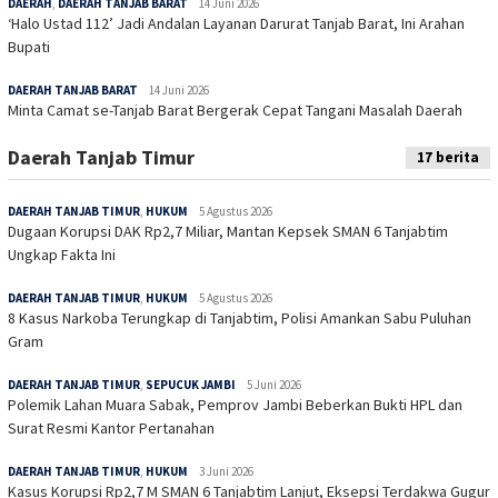
DAERAH
,
DAERAH TANJAB BARAT
14 Juni 2026
‘Halo Ustad 112’ Jadi Andalan Layanan Darurat Tanjab Barat, Ini Arahan
Bupati
DAERAH TANJAB BARAT
14 Juni 2026
Minta Camat se-Tanjab Barat Bergerak Cepat Tangani Masalah Daerah
Daerah Tanjab Timur
17 berita
DAERAH TANJAB TIMUR
,
HUKUM
5 Agustus 2026
Dugaan Korupsi DAK Rp2,7 Miliar, Mantan Kepsek SMAN 6 Tanjabtim
Ungkap Fakta Ini
DAERAH TANJAB TIMUR
,
HUKUM
5 Agustus 2026
8 Kasus Narkoba Terungkap di Tanjabtim, Polisi Amankan Sabu Puluhan
Gram
DAERAH TANJAB TIMUR
,
SEPUCUK JAMBI
5 Juni 2026
Polemik Lahan Muara Sabak, Pemprov Jambi Beberkan Bukti HPL dan
Surat Resmi Kantor Pertanahan
DAERAH TANJAB TIMUR
,
HUKUM
3 Juni 2026
Kasus Korupsi Rp2,7 M SMAN 6 Tanjabtim Lanjut, Eksepsi Terdakwa Gugur