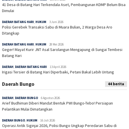
41 Desa di Batang Hari Terkendala Aset, Pembangunan KDMP Belum Bisa
Dimulai
DAERAH BATANG HARI
,
HUKUM
3 Juni 2026
Polisi Gerebek Transaksi Sabu di Muara Bulian, 2 Warga Desa Aro
Ditangkap
DAERAH BATANG HARI
,
HUKUM
28 Mei 2026
Geger! Mayat Kurir JNT Asal Sarolangun Mengapung di Sungai Tembesi
Batang Hari
DAERAH
,
DAERAH BATANG HARI
13 April 2026
Irigasi Tersier di Batang Hari Diperbaiki, Petani Bakal Lebih Untung
Daerah Bungo
44 berita
DAERAH
,
DAERAH BUNGO
6 Agustus 2026
Arief Budhiman Diberi Mandat Bentuk PWI Bungo-Tebo! Persiapan
Pelantikan Mulai Dimatangkan
DAERAH BUNGO
,
HUKUM
16 Juli 2026
Operasi Antik Siginjai 2026, Polisi Bungo Ungkap Peredaran Sabu di