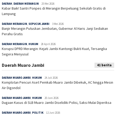
DAERAH
,
DAERAH MERANGIN
25 Mei 2026
Kabar Baik! Santri Ponpes di Merangin Berpeluang Sekolah Gratis di
Lampung
DAERAH MERANGIN
,
SEPUCUK JAMBI
3 Mei 2026
Banjir Merangin Putuskan Jembatan, Gubernur Al Haris Janji Sediakan
Perahu Gratis
DAERAH MERANGIN
,
HUKUM
28 April 2026
Korupsi DPRD Merangin: Kejati Jambi Kantongi Bukti Kuat, Tersangka
Segera Menyusul
Daerah Muaro Jambi
41 berita
DAERAH MUARO JAMBI
,
HUKUM
24 Juli 2026
Komplotan Pencuri Aset Pemkab Muaro Jambi Dibekuk, AC hingga Mesin
Air Digondol
DAERAH MUARO JAMBI
,
HUKUM
20 Juni 2026
Dugaan Kasus di SLB Muaro Jambi Diselidiki Polisi, Saksi Mulai Diperiksa
DAERAH MUARO JAMBI
,
POLITIK
12 Juni 2026