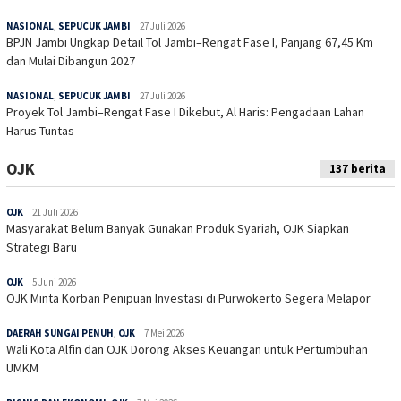
NASIONAL
,
SEPUCUK JAMBI
27 Juli 2026
BPJN Jambi Ungkap Detail Tol Jambi–Rengat Fase I, Panjang 67,45 Km
dan Mulai Dibangun 2027
NASIONAL
,
SEPUCUK JAMBI
27 Juli 2026
Proyek Tol Jambi–Rengat Fase I Dikebut, Al Haris: Pengadaan Lahan
Harus Tuntas
OJK
137 berita
OJK
21 Juli 2026
Masyarakat Belum Banyak Gunakan Produk Syariah, OJK Siapkan
Strategi Baru
OJK
5 Juni 2026
OJK Minta Korban Penipuan Investasi di Purwokerto Segera Melapor
DAERAH SUNGAI PENUH
,
OJK
7 Mei 2026
Wali Kota Alfin dan OJK Dorong Akses Keuangan untuk Pertumbuhan
UMKM