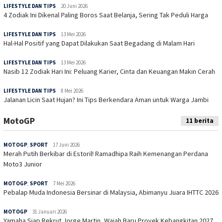
LIFESTYLE DAN TIPS
20 Juni 2026
4 Zodiak Ini Dikenal Paling Boros Saat Belanja, Sering Tak Peduli Harga
LIFESTYLE DAN TIPS
13 Mei 2026
Hal-Hal Positif yang Dapat Dilakukan Saat Begadang di Malam Hari
LIFESTYLE DAN TIPS
13 Mei 2026
Nasib 12 Zodiak Hari Ini: Peluang Karier, Cinta dan Keuangan Makin Cerah
LIFESTYLE DAN TIPS
8 Mei 2026
Jalanan Licin Saat Hujan? Ini Tips Berkendara Aman untuk Warga Jambi
MotoGP
11 berita
MOTOGP
,
SPORT
17 Juni 2026
Merah Putih Berkibar di Estoril! Ramadhipa Raih Kemenangan Perdana
Moto3 Junior
MOTOGP
,
SPORT
7 Mei 2026
Pebalap Muda Indonesia Bersinar di Malaysia, Abimanyu Juara IHTTC 2026
MOTOGP
31 Januari 2026
Yamaha Siap Rekrut Jorge Martin, Wajah Baru Proyek Kebangkitan 2027