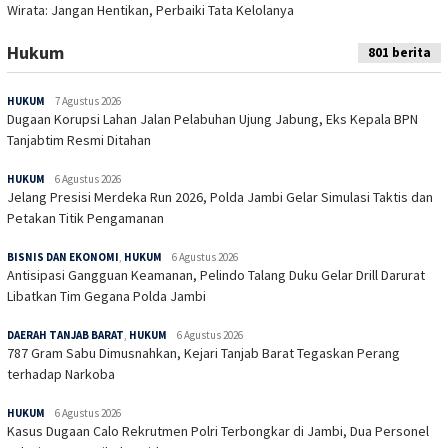
Wirata: Jangan Hentikan, Perbaiki Tata Kelolanya
Hukum
801 berita
HUKUM
7 Agustus 2026
Dugaan Korupsi Lahan Jalan Pelabuhan Ujung Jabung, Eks Kepala BPN
Tanjabtim Resmi Ditahan
HUKUM
6 Agustus 2026
Jelang Presisi Merdeka Run 2026, Polda Jambi Gelar Simulasi Taktis dan
Petakan Titik Pengamanan
BISNIS DAN EKONOMI
,
HUKUM
6 Agustus 2026
Antisipasi Gangguan Keamanan, Pelindo Talang Duku Gelar Drill Darurat
Libatkan Tim Gegana Polda Jambi
DAERAH TANJAB BARAT
,
HUKUM
6 Agustus 2026
787 Gram Sabu Dimusnahkan, Kejari Tanjab Barat Tegaskan Perang
terhadap Narkoba
HUKUM
6 Agustus 2026
Kasus Dugaan Calo Rekrutmen Polri Terbongkar di Jambi, Dua Personel