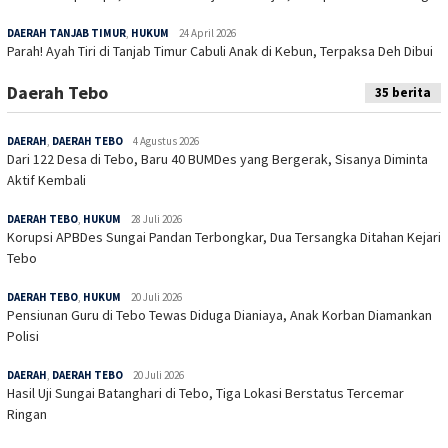
DAERAH TANJAB TIMUR
,
HUKUM
24 April 2026
Parah! Ayah Tiri di Tanjab Timur Cabuli Anak di Kebun, Terpaksa Deh Dibui
Daerah Tebo
35 berita
DAERAH
,
DAERAH TEBO
4 Agustus 2026
Dari 122 Desa di Tebo, Baru 40 BUMDes yang Bergerak, Sisanya Diminta
Aktif Kembali
DAERAH TEBO
,
HUKUM
28 Juli 2026
Korupsi APBDes Sungai Pandan Terbongkar, Dua Tersangka Ditahan Kejari
Tebo
DAERAH TEBO
,
HUKUM
20 Juli 2026
Pensiunan Guru di Tebo Tewas Diduga Dianiaya, Anak Korban Diamankan
Polisi
DAERAH
,
DAERAH TEBO
20 Juli 2026
Hasil Uji Sungai Batanghari di Tebo, Tiga Lokasi Berstatus Tercemar
Ringan