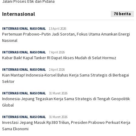
Jalani Proses Etik dan Pidana
Internasional
70 berita
INTERNASIONAL
,
NASIONAL
13 April 2026
Pertemuan Prabowo–Putin Jadi Sorotan, Fokus Utama Amankan Energi
Nasional
INTERNASIONAL
,
NASIONAL
7 April 2026
Kabar Baik! Kapal Tanker RI Dapat Akses Mudah di Selat Hormuz
INTERNASIONAL
,
NASIONAL
2 April 2026
Kian Mantap! Indonesia-Korsel Bahas Kerja Sama Strategis di Berbagai
Sektor
INTERNASIONAL
,
NASIONAL
31 Maret 2026
Indonesia-Jepang Tegaskan Kerja Sama Strategis di Tengah Geopolitik
Global
INTERNASIONAL
,
NASIONAL
31 Maret 2026
Investasi Jepang Masuk Rp380 Triliun, Presiden Prabowo Perkuat Kerja
Sama Ekonomi