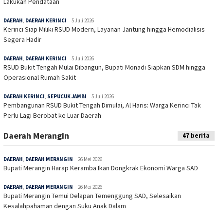
Lakukan Pendataan
DAERAH
,
DAERAH KERINCI
5 Juli 2026
Kerinci Siap Miliki RSUD Modern, Layanan Jantung hingga Hemodialisis
Segera Hadir
DAERAH
,
DAERAH KERINCI
5 Juli 2026
RSUD Bukit Tengah Mulai Dibangun, Bupati Monadi Siapkan SDM hingga
Operasional Rumah Sakit
DAERAH KERINCI
,
SEPUCUK JAMBI
5 Juli 2026
Pembangunan RSUD Bukit Tengah Dimulai, Al Haris: Warga Kerinci Tak
Perlu Lagi Berobat ke Luar Daerah
Daerah Merangin
47 berita
DAERAH
,
DAERAH MERANGIN
26 Mei 2026
Bupati Merangin Harap Keramba Ikan Dongkrak Ekonomi Warga SAD
DAERAH
,
DAERAH MERANGIN
26 Mei 2026
Bupati Merangin Temui Delapan Temenggung SAD, Selesaikan
Kesalahpahaman dengan Suku Anak Dalam