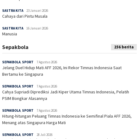
SASTRA KITA
23 Januari 2026
Cahaya dari Pintu Musala
SASTRA KITA
16 Januari 2026
Manusia
Sepakbola
256 berita
SEPAKBOLA
,
SPORT
7 Agustus 2026
Jelang Duel Hidup Mati AFF 2026, Ini Rekor Timnas Indonesia Saat
Bertamu ke Singapura
SEPAKBOLA
,
SPORT
7 Agustus 2026
Cahya Supriadi Diprediksi Jadi Kiper Utama Timnas Indonesia, Pelatih
PSIM Bongkar Alasannya
SEPAKBOLA
,
SPORT
7 Agustus 2026
Hitung-hitungan Peluang Timnas Indonesia ke Semifinal Piala AFF 2026,
Menang atas Singapura Harga Mati
SEPAKBOLA
,
SPORT
28 Juli 2026