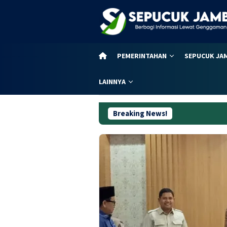
Loncat
ke
konten
PEMERINTAHAN
SEPUCUK JA
LAINNYA
Breaking News!
Dugaan Korupsi 