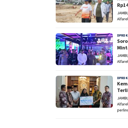
Rp14
JAMBI
Alfare
DPRD K
Soro
Mint
JAMBI
Alfare
DPRD K
Kema
Terl
JAMBI
Alfar
perli