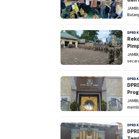
JAMBI
Batang
DPRD K
Reko
Pimp
JAMBI
secar
DPRD K
DPRD
Prog
JAMBI
membe
DPRD K
DPRD
Temb