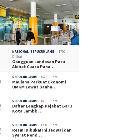
28 Juli 2026
27 Juli 2026
ried: Inspektorat
Pemkot Jambi Bersiap
Kemas Faried 
t Internal Kasus
Gugat Lahan 2,1 Hektare,
Retensi Pall V
tpol PP, Jangan
DPRD Dukung Pengamanan
Miliar Diyakini
dalkan Proses
Aset Daerah
Banjir Kota J
NASIONAL
,
SEPUCUK JAMBI
1730
Dilihat
Gangguan Landasan Pacu
Akibat Cuaca Pana…
SEPUCUK JAMBI
1572 Dilihat
Maulana Perkuat Ekonomi
UMKM Lewat Banha…
SEPUCUK JAMBI
1491 Dilihat
Daftar Lengkap Pejabat Baru
Kota Jambi: …
SEPUCUK JAMBI
1280 Dilihat
Resmi Dibuka! Ini Jadwal dan
Syarat Pend…