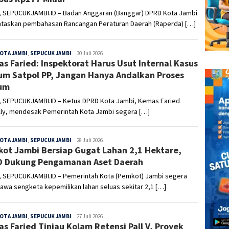
, SEPUCUKJAMBI.ID – Badan Anggaran (Banggar) DPRD Kota Jambi
taskan pembahasan Rancangan Peraturan Daerah (Raperda) […]
OTA JAMBI
,
SEPUCUK JAMBI
Sepucuk
30 Juli 2026
s Faried: Inspektorat Harus Usut Internal Kasus
Jambi
m Satpol PP, Jangan Hanya Andalkan Proses
um
, SEPUCUKJAMBI.ID – Ketua DPRD Kota Jambi, Kemas Faried
elly, mendesak Pemerintah Kota Jambi segera […]
OTA JAMBI
,
SEPUCUK JAMBI
Sepucuk
28 Juli 2026
ot Jambi Bersiap Gugat Lahan 2,1 Hektare,
Jambi
 Dukung Pengamanan Aset Daerah
, SEPUCUKJAMBI.ID – Pemerintah Kota (Pemkot) Jambi segera
wa sengketa kepemilikan lahan seluas sekitar 2,1 […]
OTA JAMBI
,
SEPUCUK JAMBI
Sepucuk
27 Juli 2026
s Faried Tinjau Kolam Retensi Pall V, Proyek
Jambi