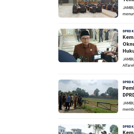
JAMBI
menun
DPRD K
Kema
Oknu
Huk
JAMBI
Alfar
DPRD K
Pemk
DPRD
JAMBI
memba
DPRD K
Kema