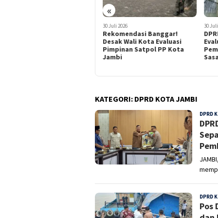
«
6 Agustus 2026
30 Juli 2026
30 Jul
Pos Damkar hingga PDAM
Rekomendasi Banggar!
DPRD
Terancam Longsor, DPR RI
Desak Wali Kota Evaluasi
Eval
dan DPRD Kota Jambi Tinjau
Pimpinan Satpol PP Kota
Peme
Pasir Panjang
Jambi
Sas
KATEGORI:
DPRD KOTA JAMBI
DPRD K
DPRD
Sepa
Pem
JAMBI
mempe
DPRD K
Pos 
dan 