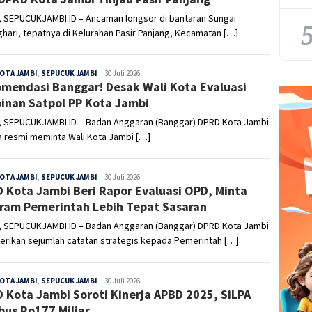
, SEPUCUKJAMBI.ID – Ancaman longsor di bantaran Sungai
5
hari, tepatnya di Kelurahan Pasir Panjang, Kecamatan […]
OTA JAMBI
,
SEPUCUK JAMBI
Sepucuk
30 Juli 2026
mendasi Banggar! Desak Wali Kota Evaluasi
Jambi
inan Satpol PP Kota Jambi
, SEPUCUKJAMBI.ID – Badan Anggaran (Banggar) DPRD Kota Jambi
a resmi meminta Wali Kota Jambi […]
OTA JAMBI
,
SEPUCUK JAMBI
Sepucuk
30 Juli 2026
 Kota Jambi Beri Rapor Evaluasi OPD, Minta
Jambi
ram Pemerintah Lebih Tepat Sasaran
, SEPUCUKJAMBI.ID – Badan Anggaran (Banggar) DPRD Kota Jambi
rikan sejumlah catatan strategis kepada Pemerintah […]
OTA JAMBI
,
SEPUCUK JAMBI
Sepucuk
30 Juli 2026
 Kota Jambi Soroti Kinerja APBD 2025, SiLPA
Jambi
us Rp177 Miliar