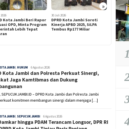
»
i 2026
30 Juli 2026
30 Juli 2026
 Kota Jambi Beri Rapor
DPRD Kota Jambi Soroti
Kemas Fa
uasi OPD, Minta Program
Kinerja APBD 2025, SiLPA
Harus Usu
rintah Lebih Tepat
Tembus Rp177 Miliar
Oknum Sa
aran
Hanya An
Hukum
1
OTA JAMBI
,
HUKUM
Sepucuk
6 Agustus 2026
 Kota Jambi dan Polresta Perkuat Sinergi,
Jambi
2
kat Jaga Kamtibmas dan Dukung
bangunan
, SEPUCUKJAMBI.ID – DPRD Kota Jambi dan Polresta Jambi
3
rkuat komitmen membangun sinergi dalam menjaga […]
OTA JAMBI
,
SEPUCUK JAMBI
Sepucuk
6 Agustus 2026
4
Damkar hingga PDAM Terancam Longsor, DPR RI
Jambi
DPRD Kota Jambi Tinjau Pasir Panjang