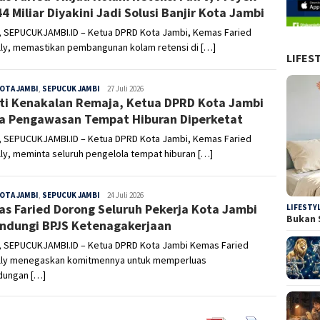
4 Miliar Diyakini Jadi Solusi Banjir Kota Jambi
, SEPUCUKJAMBI.ID – Ketua DPRD Kota Jambi, Kemas Faried
lly, memastikan pembangunan kolam retensi di […]
LIFES
OTA JAMBI
,
SEPUCUK JAMBI
Sepucuk
27 Juli 2026
ti Kenakalan Remaja, Ketua DPRD Kota Jambi
Jambi
a Pengawasan Tempat Hiburan Diperketat
, SEPUCUKJAMBI.ID – Ketua DPRD Kota Jambi, Kemas Faried
lly, meminta seluruh pengelola tempat hiburan […]
OTA JAMBI
,
SEPUCUK JAMBI
Sepucuk
24 Juli 2026
s Faried Dorong Seluruh Pekerja Kota Jambi
Jambi
LIFESTY
Bukan 
indungi BPJS Ketenagakerjaan
, SEPUCUKJAMBI.ID – Ketua DPRD Kota Jambi Kemas Faried
elly menegaskan komitmennya untuk memperluas
ndungan […]