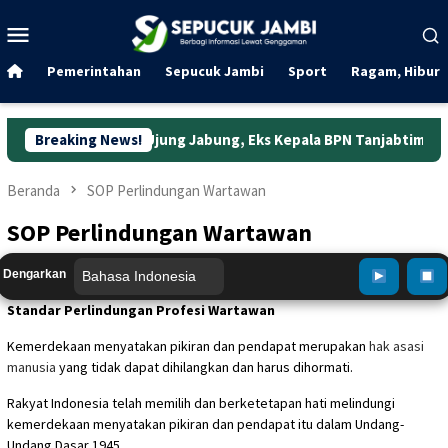
Loncat
Menu
ke
Mobile
konten
Pemerintahan
Sepucuk Jambi
Sport
Ragam, Hibura
uhan Ujung Jabung, Eks Kepala BPN Tanjabtim Resmi Ditahan
Breaking News!
Beranda
SOP Perlindungan Wartawan
SOP Perlindungan Wartawan
Dengarkan
Standar Perlindungan Profesi Wartawan
Kemerdekaan menyatakan pikiran dan pendapat merupakan
hak asasi
manusia
yang tidak dapat dihilangkan dan harus dihormati.
Rakyat Indonesia telah memilih dan berketetapan hati melindungi
kemerdekaan menyatakan pikiran dan pendapat itu dalam Undang-
Undang Dasar 1945.