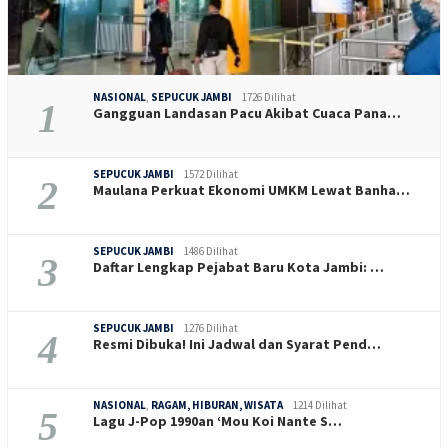
NASIONAL
,
SEPUCUK JAMBI
1726 Dilihat
1
Gangguan Landasan Pacu Akibat Cuaca Pana…
SEPUCUK JAMBI
1572 Dilihat
2
Maulana Perkuat Ekonomi UMKM Lewat Banha…
SEPUCUK JAMBI
1486 Dilihat
3
Daftar Lengkap Pejabat Baru Kota Jambi: …
SEPUCUK JAMBI
1276 Dilihat
4
Resmi Dibuka! Ini Jadwal dan Syarat Pend…
NASIONAL
,
RAGAM, HIBURAN, WISATA
1214 Dilihat
5
Lagu J-Pop 1990an ‘Mou Koi Nante S…