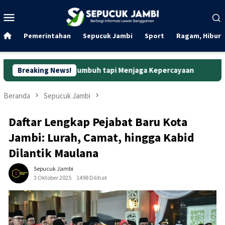
Loncat
Menu
ke
Mobile
konten
Pemerintahan
Sepucuk Jambi
Sport
Ragam, Hibura
Bertumbuh tapi Menjaga Kepercayaan
Breaking News!
Curanmor di Oko Lau
Beranda
Sepucuk Jambi
Daftar Lengkap Pejabat Baru Kota
Jambi: Lurah, Camat, hingga Kabid
Dilantik Maulana
Sepucuk Jambi
3 Oktober 2025
1498 Dilihat