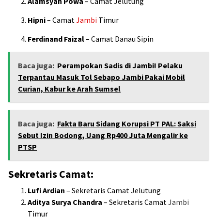
Alamsyah Powa
– Camat Jelutung
Hipni
– Camat
Jambi
Timur
Ferdinand Faizal
– Camat Danau Sipin
Baca juga:
Perampokan Sadis di Jambi! Pelaku
Terpantau Masuk Tol Sebapo Jambi Pakai Mobil
Curian, Kabur ke Arah Sumsel
Baca juga:
Fakta Baru Sidang Korupsi PT PAL: Saksi
Sebut Izin Bodong, Uang Rp400 Juta Mengalir ke
PTSP
Sekretaris Camat:
Lufi Ardian
– Sekretaris Camat Jelutung
Aditya Surya Chandra
– Sekretaris Camat
Jambi
Timur