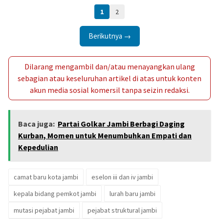
1
2
Berikutnya →
Dilarang mengambil dan/atau menayangkan ulang
sebagian atau keseluruhan artikel di atas untuk konten
akun media sosial komersil tanpa seizin redaksi.
Baca juga:
Partai Golkar Jambi Berbagi Daging
Kurban, Momen untuk Menumbuhkan Empati dan
Kepedulian
camat baru kota jambi
eselon iii dan iv jambi
kepala bidang pemkot jambi
lurah baru jambi
mutasi pejabat jambi
pejabat struktural jambi