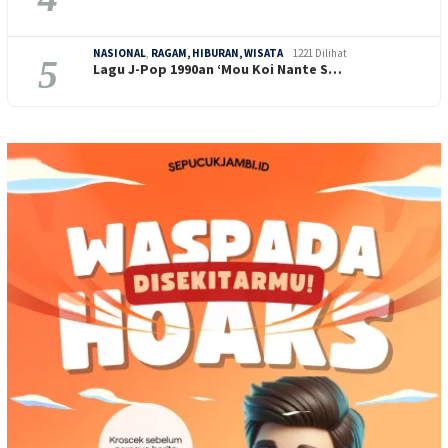
NASIONAL
,
RAGAM, HIBURAN, WISATA
1221 Dilihat
5
Lagu J-Pop 1990an ‘Mou Koi Nante S…