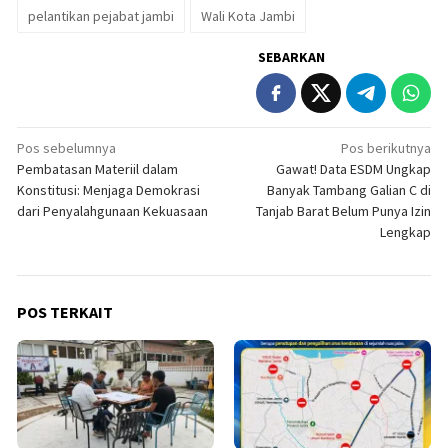
pelantikan pejabat jambi
Wali Kota Jambi
SEBARKAN
Navigasi
Pos sebelumnya
Pos berikutnya
Pembatasan Materiil dalam
Gawat! Data ESDM Ungkap
pos
Konstitusi: Menjaga Demokrasi
Banyak Tambang Galian C di
dari Penyalahgunaan Kekuasaan
Tanjab Barat Belum Punya Izin
Lengkap
POS TERKAIT