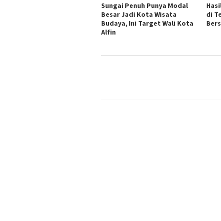
Sungai Penuh Punya Modal
Hasi
Besar Jadi Kota Wisata
di T
Budaya, Ini Target Wali Kota
Bers
Alfin