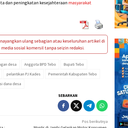
ta dan peningkatan kesejahteraan
masyarakat
ayangkan ulang sebagian atau keseluruhan artikel di
media sosial komersil tanpa seizin redaksi.
angan desa
Anggota BPD Tebo
Bupati Tebo
pelantikan PJ Kades
Pemerintah Kabupaten Tebo
si dana desa
SEBARKAN
Pos berikutnya
a :
Montir di Jambi Gelapkan Motor Konsumen,