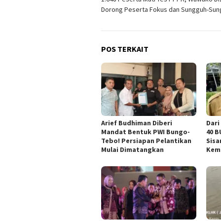
pos
Dorong Peserta Fokus dan Sungguh-Sun
POS TERKAIT
Arief Budhiman Diberi
Dari
Mandat Bentuk PWI Bungo-
40 B
Tebo! Persiapan Pelantikan
Sisa
Mulai Dimatangkan
Kem