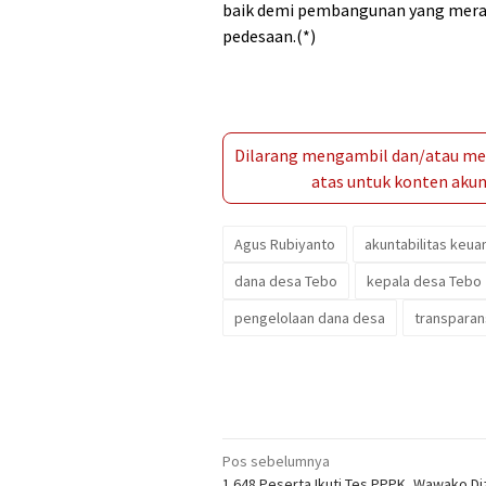
baik demi pembangunan yang mera
pedesaan.(*)
Dilarang mengambil dan/atau men
atas untuk konten akun 
Agus Rubiyanto
akuntabilitas keu
dana desa Tebo
kepala desa Tebo
pengelolaan dana desa
transparan
Navigasi
Pos sebelumnya
1.648 Peserta Ikuti Tes PPPK, Wawako Diz