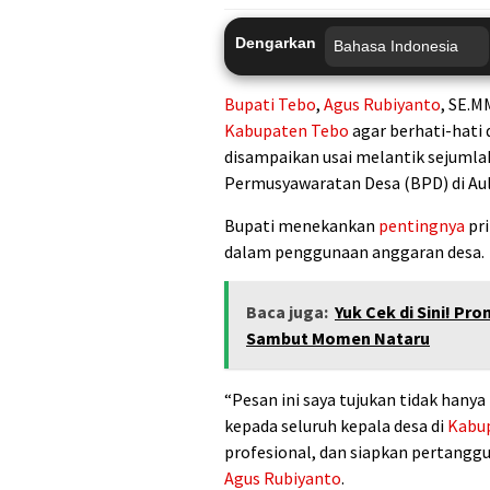
Dengarkan
Bupati Tebo
,
Agus Rubiyanto
, SE.M
Kabupaten Tebo
agar berhati-hati
disampaikan usai melantik sejumla
Permusyawaratan Desa (BPD) di Au
Bupati menekankan
pentingnya
pri
dalam penggunaan anggaran desa.
Baca juga:
Yuk Cek di Sini! P
Sambut Momen Nataru
“Pesan ini saya tujukan tidak hanya 
kepada seluruh kepala desa di
Kabu
profesional, dan siapkan pertangg
Agus Rubiyanto
.