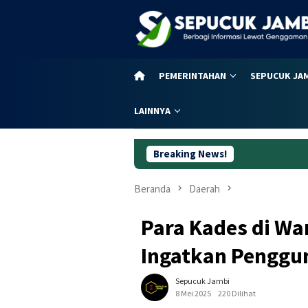
Loncat
ke
konten
PEMERINTAHAN
SEPUCUK JA
LAINNYA
Breaking News!
Daftar Lengkap Jadwal
Beranda
Daerah
Para Kades di Wa
Ingatkan Penggu
Sepucuk Jambi
8 Mei 2025
220 Dilihat