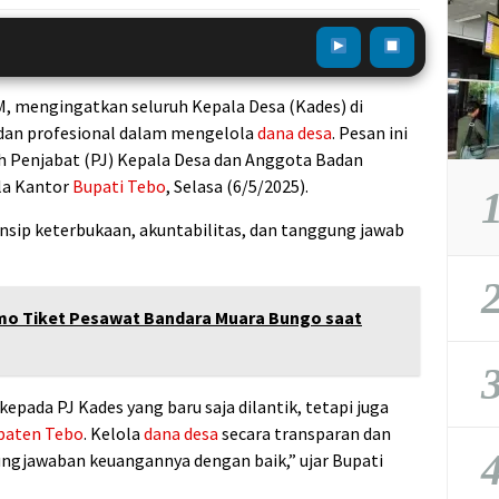
M, mengingatkan seluruh Kepala Desa (Kades) di
 dan profesional dalam mengelola
dana desa
. Pesan ini
h Penjabat (PJ) Kepala Desa dan Anggota Badan
la Kantor
Bupati Tebo
, Selasa (6/5/2025).
1
nsip keterbukaan, akuntabilitas, dan tanggung jawab
2
romo Tiket Pesawat Bandara Muara Bungo saat
3
kepada PJ Kades yang baru saja dilantik, tetapi juga
paten Tebo
. Kelola
dana desa
secara transparan dan
4
ungjawaban keuangannya dengan baik,” ujar Bupati