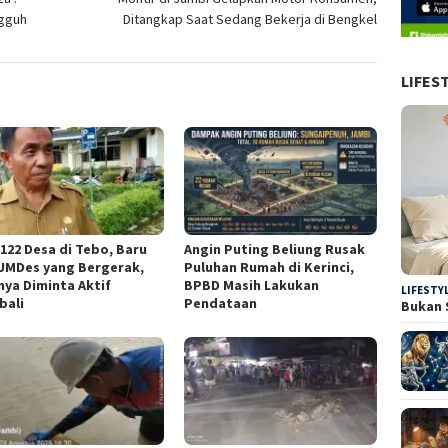
gguh
Ditangkap Saat Sedang Bekerja di Bengkel
LIFES
 122 Desa di Tebo, Baru
Angin Puting Beliung Rusak
UMDes yang Bergerak,
Puluhan Rumah di Kerinci,
nya Diminta Aktif
BPBD Masih Lakukan
LIFESTY
bali
Pendataan
Bukan 