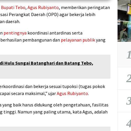
–
Bupati Tebo
,
Agus Rubiyanto
, memberikan peringatan
sasi Perangkat Daerah (OPD) agar bekerja lebih
n daerah.
an
pentingnya
koordinasi antardinas serta
keberhasilan pembangunan dan
pelayanan publik
yang
1
 di Hulu Sungai Batanghari dan Batang Tebo,
2
erkoordinasi dan bekerja sesuai tupoksi (tugas pokok
ercapai secara maksimal,” ujar
Agus Rubiyanto
.
3
 yang baik harus didukung oleh pengetahuan, fasilitas
ng tinggi. Namun yang paling utama, kata Agus, adalah
4