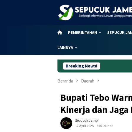
Loncat
ke
konten
PEMERINTAHAN
SEPUCUK JA
LAINNYA
Breaking News!
Daftar Lengkap Ja
Beranda
Daerah
Bupati Tebo War
Kinerja dan Jaga 
Sepucuk Jambi
17 April 2025
440 Dilihat