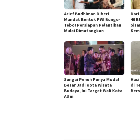
Arief Budhiman Diberi
Dari
Mandat Bentuk PWI Bungo-
40 B
Tebo! Persiapan Pelantikan
Sisa
Mulai Dimatangkan
Kem
Sungai Penuh Punya Modal
Hasi
Besar Jadi Kota Wisata
di T
Budaya, Ini Target Wali Kota
Bers
Alfin