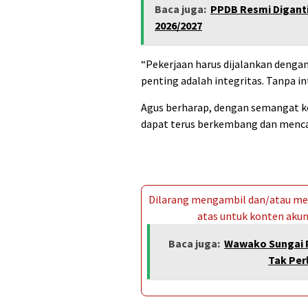
Baca juga:
PPDB Resmi Diganti
2026/2027
“Pekerjaan harus dijalankan dengan
penting adalah integritas. Tanpa int
Agus berharap, dengan semangat ke
dapat terus berkembang dan menca
Dilarang mengambil dan/atau men
atas untuk konten akun 
Baca juga:
Wawako Sungai 
Tak Per