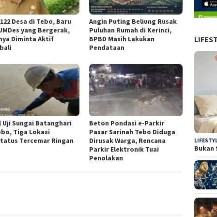
 122 Desa di Tebo, Baru
Angin Puting Beliung Rusak
UMDes yang Bergerak,
Puluhan Rumah di Kerinci,
LIFES
nya Diminta Aktif
BPBD Masih Lakukan
bali
Pendataan
l Uji Sungai Batanghari
Beton Pondasi e-Parkir
ebo, Tiga Lokasi
Pasar Sarinah Tebo Diduga
tatus Tercemar Ringan
Dirusak Warga, Rencana
LIFESTY
Bukan 
Parkir Elektronik Tuai
Penolakan