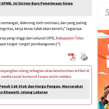
 SPMB, Ini Sistem Baru Penerimaan Siswa
5
 semangat, didorong oleh motivasi, dan yang paling
egritas, kerja keras tidak akan berarti,” tegasnya.
rja yang tinggi dari seluruh OPD,
Kabupaten Tebo
pai target-target pembangunan.(*)
ayangkan ulang sebagian atau keseluruhan artikel di
media sosial komersil tanpa seizin redaksi.
Penuh Cek Stok dan Harga Pangan, Masyarakat
lu Khawatir Jelang Lebaran