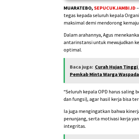
MUARATEBO,
SEPUCUKJAMBI.ID
tegas kepada seluruh kepala Organi
maksimal demi mendorong kemajua
Dalam arahannya, Agus menekank
antarinstansi untuk mewujudkan 
optimal.
Baca juga:
Curah Hujan Tinggi
Pemkab Minta Warga Waspada
“Seluruh kepala OPD harus saling b
dan fungsi), agar hasil kerja bisa t
Ia juga mengingatkan bahwa kinerja
penunjang, serta motivasi kerja ya
integritas.