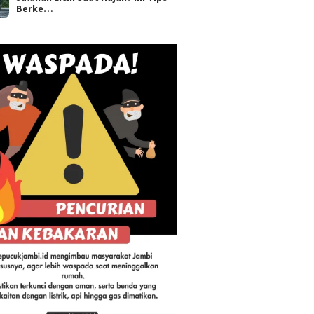
Berke…