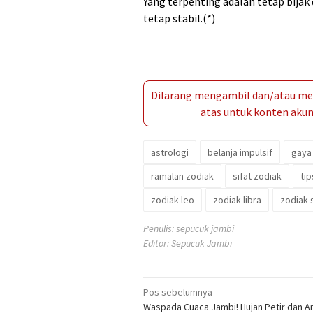
Yang terpenting adalah tetap bija
tetap stabil.(*)
Dilarang mengambil dan/atau men
atas untuk konten akun 
astrologi
belanja impulsif
gaya
ramalan zodiak
sifat zodiak
ti
zodiak leo
zodiak libra
zodiak 
Penulis: sepucuk jambi
Editor: Sepucuk Jambi
Navigasi
Pos sebelumnya
Waspada Cuaca Jambi! Hujan Petir dan A