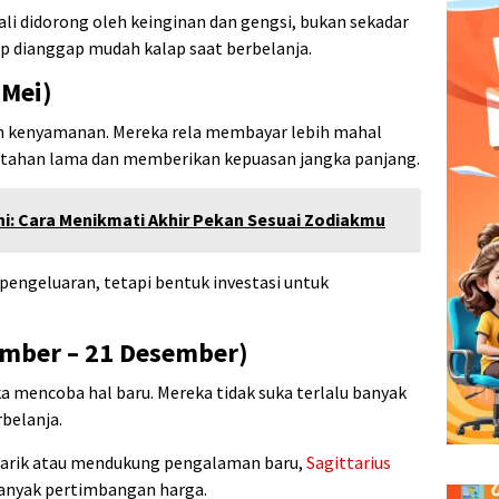
ali didorong oleh keinginan dan gengsi, bukan sekadar
ap dianggap mudah kalap saat berbelanja.
 Mei)
dan kenyamanan. Mereka rela membayar lebih mahal
tahan lama dan memberikan kepuasan jangka panjang.
i: Cara Menikmati Akhir Pekan Sesuai Zodiakmu
 pengeluaran, tetapi bentuk investasi untuk
vember – 21 Desember)
a mencoba hal baru. Mereka tidak suka terlalu banyak
rbelanja.
arik atau mendukung pengalaman baru,
Sagittarius
anyak pertimbangan harga.