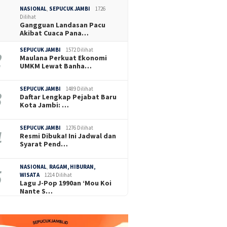
NASIONAL
,
SEPUCUK JAMBI
1726
Dilihat
Gangguan Landasan Pacu
Akibat Cuaca Pana…
SEPUCUK JAMBI
1572 Dilihat
Maulana Perkuat Ekonomi
UMKM Lewat Banha…
SEPUCUK JAMBI
1489 Dilihat
Daftar Lengkap Pejabat Baru
Kota Jambi: …
SEPUCUK JAMBI
1276 Dilihat
Resmi Dibuka! Ini Jadwal dan
Syarat Pend…
NASIONAL
,
RAGAM, HIBURAN,
WISATA
1214 Dilihat
Lagu J-Pop 1990an ‘Mou Koi
Nante S…