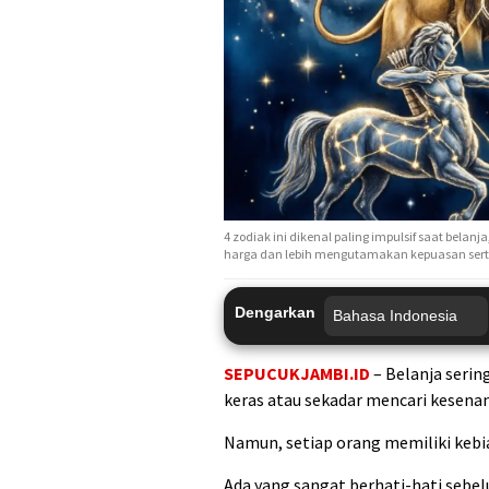
4 zodiak ini dikenal paling impulsif saat belanj
harga dan lebih mengutamakan kepuasan sert
Dengarkan
SEPUCUKJAMBI.ID
– Belanja serin
keras atau sekadar mencari kesena
Namun, setiap orang memiliki keb
Ada yang sangat berhati-hati sebel