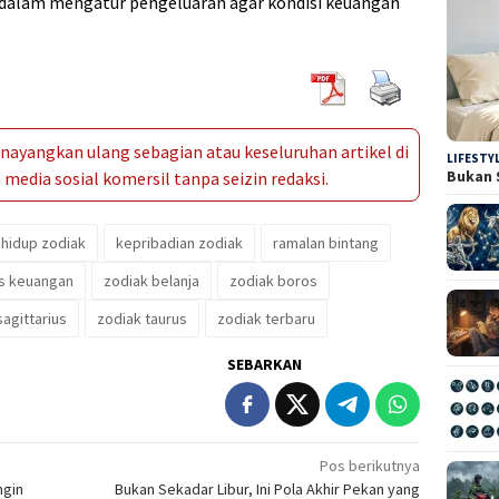
k dalam mengatur pengeluaran agar kondisi keuangan
ayangkan ulang sebagian atau keseluruhan artikel di
LIFESTY
Bukan 
media sosial komersil tanpa seizin redaksi.
 hidup zodiak
kepribadian zodiak
ramalan bintang
ps keuangan
zodiak belanja
zodiak boros
sagittarius
zodiak taurus
zodiak terbaru
SEBARKAN
Pos berikutnya
ngin
Bukan Sekadar Libur, Ini Pola Akhir Pekan yang