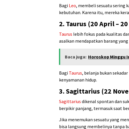
Bagi
Leo
, membeli sesuatu sering k
kebutuhan. Karena itu, mereka ker
2. Taurus (20 April – 20
Taurus
lebih fokus pada kualitas 
asalkan mendapatkan barang yang 
Baca juga:
Horoskop Minggu In
Bagi
Taurus
, belanja bukan sekadar
kenyamanan hidup.
3. Sagittarius (22 No
Sagittarius
dikenal spontan dan suk
berpikir panjang, termasuk saat be
Jika menemukan sesuatu yang men
bisa langsung membelinya tanpa b