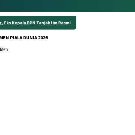
jabtim Resmi Ditahan
Dunia Kerja Berubah, Kemnaker Pe
MEN PIALA DUNIA 2026