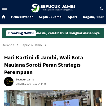
Loncat
Menu
ke
Mobile
konten
Pemerintahan
Sepucuk Jambi
Sport
Ragam, Hibura
ndonesia, Pelatih PSIM Bongkar Alasannya
Breaking News!
Hitung-hitungan
Beranda
Sepucuk Jambi
Hari Kartini di Jambi, Wali Kota
Maulana Soroti Peran Strategis
Perempuan
Sepucuk Jambi
28 April 2026
107 Dilihat