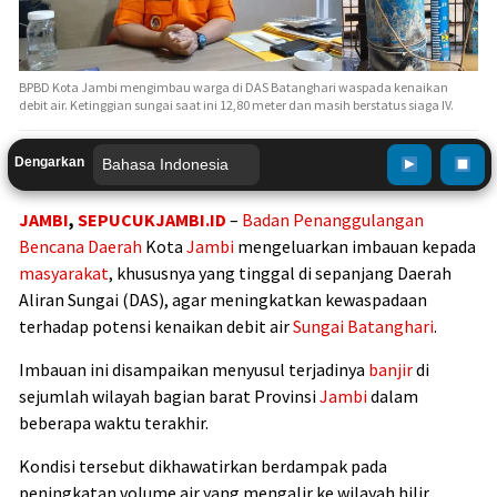
BPBD Kota Jambi mengimbau warga di DAS Batanghari waspada kenaikan
debit air. Ketinggian sungai saat ini 12,80 meter dan masih berstatus siaga IV.
Dengarkan
JAMBI
,
SEPUCUKJAMBI.ID
–
Badan Penanggulangan
Bencana Daerah
Kota
Jambi
mengeluarkan imbauan kepada
masyarakat
, khususnya yang tinggal di sepanjang Daerah
Aliran Sungai (DAS), agar meningkatkan kewaspadaan
terhadap potensi kenaikan debit air
Sungai Batanghari
.
Imbauan ini disampaikan menyusul terjadinya
banjir
di
sejumlah wilayah bagian barat Provinsi
Jambi
dalam
beberapa waktu terakhir.
Kondisi tersebut dikhawatirkan berdampak pada
peningkatan volume air yang mengalir ke wilayah hilir,