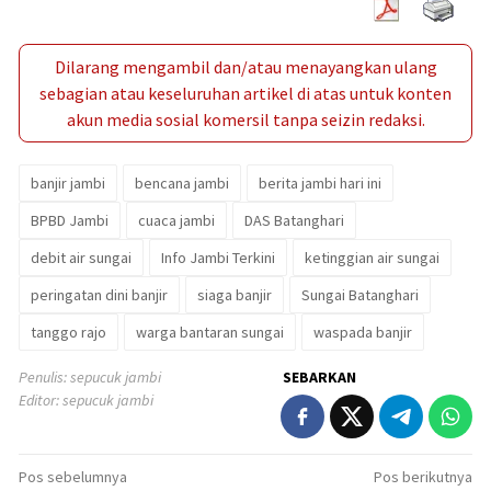
Dilarang mengambil dan/atau menayangkan ulang
sebagian atau keseluruhan artikel di atas untuk konten
akun media sosial komersil tanpa seizin redaksi.
banjir jambi
bencana jambi
berita jambi hari ini
BPBD Jambi
cuaca jambi
DAS Batanghari
debit air sungai
Info Jambi Terkini
ketinggian air sungai
peringatan dini banjir
siaga banjir
Sungai Batanghari
tanggo rajo
warga bantaran sungai
waspada banjir
Penulis: sepucuk jambi
SEBARKAN
Editor: sepucuk jambi
Navigasi
Pos sebelumnya
Pos berikutnya