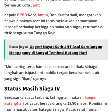
termasuk Kota
Jambi
.
Kepala
BPBD
Kota
Jambi
,
Doni Suamtriadi
, mengatakan
bahwa pihaknya saat ini terus melakukan pemantauan
intensif terhadap ketinggian muka air sungai, terutama di
titik pengukuran Tanggo Rajo.
Baca juga:
Geger! Mayat Kurir JNT Asal Sarolangun
Mengapung di Sungai Tembesi Batang Hari
“Monitoring terus kami lakukan secara berkala sebagai
langkah antisipasi dini apabila terjadi kenaikan debit air
yang signifikan,” ujarnya.
Status Masih Siaga IV
Berdasarkan data terbaru, ketinggian muka air
Sungai
Batanghari
tercatat berada di angka 12,80 meter. Kondisi ini
masih masuk dalam kategori Siaga IV atau relatif aman.