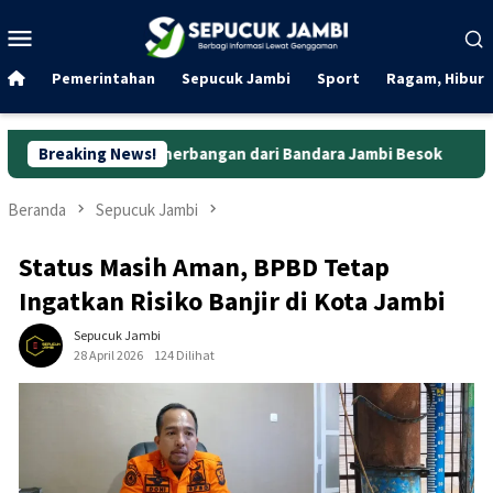
Loncat
Menu
ke
Mobile
konten
Pemerintahan
Sepucuk Jambi
Sport
Ragam, Hibura
kap Penerbangan dari Bandara Jambi Besok
Breaking News!
Festival Batang
Beranda
Sepucuk Jambi
Status Masih Aman, BPBD Tetap
Ingatkan Risiko Banjir di Kota Jambi
Sepucuk Jambi
28 April 2026
124 Dilihat