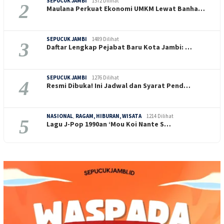
SEPUCUK JAMBI
1572 Dilihat
2
Maulana Perkuat Ekonomi UMKM Lewat Banha…
SEPUCUK JAMBI
1489 Dilihat
3
Daftar Lengkap Pejabat Baru Kota Jambi: …
SEPUCUK JAMBI
1276 Dilihat
4
Resmi Dibuka! Ini Jadwal dan Syarat Pend…
NASIONAL
,
RAGAM, HIBURAN, WISATA
1214 Dilihat
5
Lagu J-Pop 1990an ‘Mou Koi Nante S…