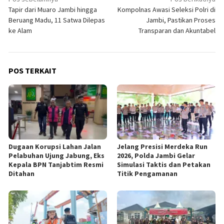
Navigasi
Tapir dari Muaro Jambi hingga
Kompolnas Awasi Seleksi Polri di
pos
Beruang Madu, 11 Satwa Dilepas
Jambi, Pastikan Proses
ke Alam
Transparan dan Akuntabel
POS TERKAIT
Dugaan Korupsi Lahan Jalan
Jelang Presisi Merdeka Run
Pelabuhan Ujung Jabung, Eks
2026, Polda Jambi Gelar
Kepala BPN Tanjabtim Resmi
Simulasi Taktis dan Petakan
Ditahan
Titik Pengamanan