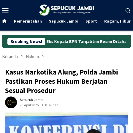
Loncat
Menu
ke
Mobile
konten
Pemerintahan
Sepucuk Jambi
Sport
Ragam, Hibura
, Eks Kepala BPN Tanjabtim Resmi Ditahan
Breaking News!
Dunia Kerja 
Beranda
Hukum
Kasus Narkotika Alung, Polda Jambi
Pastikan Proses Hukum Berjalan
Sesuai Prosedur
Sepucuk Jambi
23 April 2026
160 Dilihat