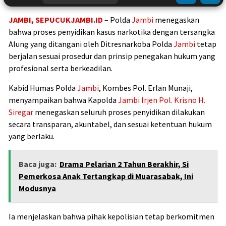
JAMBI
, SEPUCUKJAMBI.ID
–
Polda
Jambi
menegaskan
bahwa proses penyidikan kasus narkotika dengan tersangka
Alung yang ditangani oleh
Ditresnarkoba Polda
Jambi
tetap
berjalan sesuai prosedur dan prinsip penegakan hukum yang
profesional serta berkeadilan.
Kabid Humas
Polda
Jambi
, Kombes Pol. Erlan Munaji,
menyampaikan bahwa Kapolda
Jambi
Irjen Pol. Krisno H.
Siregar
menegaskan seluruh proses penyidikan dilakukan
secara transparan, akuntabel, dan sesuai ketentuan hukum
yang berlaku.
Baca juga:
Drama Pelarian 2 Tahun Berakhir, Si
Pemerkosa Anak Tertangkap di Muarasabak, Ini
Modusnya
Ia menjelaskan bahwa pihak kepolisian tetap berkomitmen