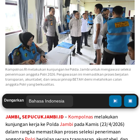
Kompolnas RI melakukan kunjungan ke Polda Jambi untuk mengawasi seleksi
penerimaan anggota Polri 2026. Pengawasan ini memastikan proses berjalan
transparan, akuntabel, dan sesuai prinsip BETAH demi melahirkan calon
anggota Polri yang berkualitas.
Dengarkan
JAMBI
,
SEPUCUKJAMBI.ID
–
Kompolnas
melakukan
kunjungan kerja ke
Polda
Jambi
pada Kamis (23/4/2026)
dalam rangka memastikan proses seleksi penerimaan
anggota
Polri
berjalan secara transparan, akuntabel, dan