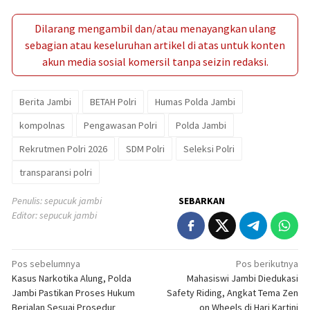
Dilarang mengambil dan/atau menayangkan ulang
sebagian atau keseluruhan artikel di atas untuk konten
akun media sosial komersil tanpa seizin redaksi.
Berita Jambi
BETAH Polri
Humas Polda Jambi
kompolnas
Pengawasan Polri
Polda Jambi
Rekrutmen Polri 2026
SDM Polri
Seleksi Polri
transparansi polri
Penulis: sepucuk jambi
SEBARKAN
Editor: sepucuk jambi
Navigasi
Pos sebelumnya
Pos berikutnya
Kasus Narkotika Alung, Polda
Mahasiswi Jambi Diedukasi
pos
Jambi Pastikan Proses Hukum
Safety Riding, Angkat Tema Zen
Berjalan Sesuai Prosedur
on Wheels di Hari Kartini