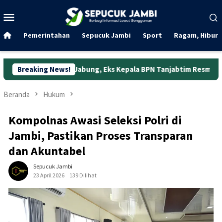
Loncat
Menu
ke
Mobile
konten
Pemerintahan
Sepucuk Jambi
Sport
Ragam, Hibura
g Jabung, Eks Kepala BPN Tanjabtim Resmi Ditahan
Breaking News!
Dunia
Beranda
Hukum
Kompolnas Awasi Seleksi Polri di
Jambi, Pastikan Proses Transparan
dan Akuntabel
Sepucuk Jambi
23 April 2026
139 Dilihat