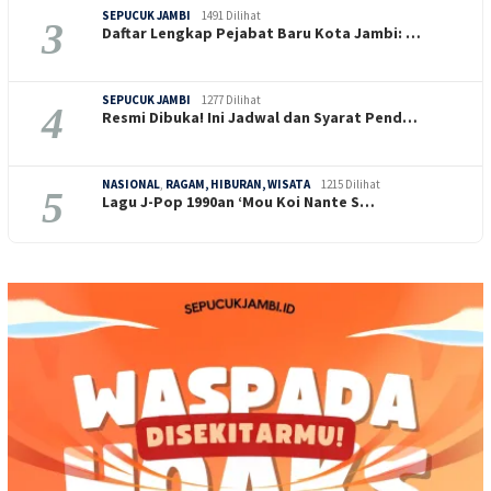
SEPUCUK JAMBI
1491 Dilihat
3
Daftar Lengkap Pejabat Baru Kota Jambi: …
SEPUCUK JAMBI
1277 Dilihat
4
Resmi Dibuka! Ini Jadwal dan Syarat Pend…
NASIONAL
,
RAGAM, HIBURAN, WISATA
1215 Dilihat
5
Lagu J-Pop 1990an ‘Mou Koi Nante S…