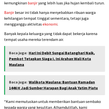
kemungkinan
banjir
yang lebih luas jika hujan kembali turun.
Banjir
besar ini tidak hanya menyebabkan ribuan warga
kehilangan tempat tinggal sementara, tetapi juga
mengganggu aktivitas
ekonomi
.
Banyak kepala keluarga yang tidak dapat bekerja karena
tempat usaha mereka terendam air.
Baca juga:
Hari Ini Debit Sungai Batanghari Naik,
Pemkot Tetapkan Siaga I, Ini Arahan Wali Kota
Maulana
Baca juga:
Walikota Maulana: Bantuan Ramadan
1446 H Jadi Sumber Harapan Bagi Anak Yatim Piatu
“Kami memutuskan untuk memberikan bantuan sembako
kepada warga yang kesulitan. Alhamdulillah, kami