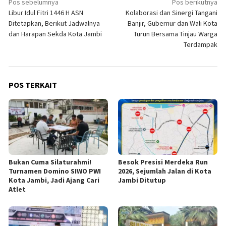
Navigasi
Pos sebelumnya
Pos berikutnya
Libur Idul Fitri 1446 H ASN
Kolaborasi dan Sinergi Tangani
pos
Ditetapkan, Berikut Jadwalnya
Banjir, Gubernur dan Wali Kota
dan Harapan Sekda Kota Jambi
Turun Bersama Tinjau Warga
Terdampak
POS TERKAIT
Bukan Cuma Silaturahmi!
Besok Presisi Merdeka Run
Turnamen Domino SIWO PWI
2026, Sejumlah Jalan di Kota
Kota Jambi, Jadi Ajang Cari
Jambi Ditutup
Atlet