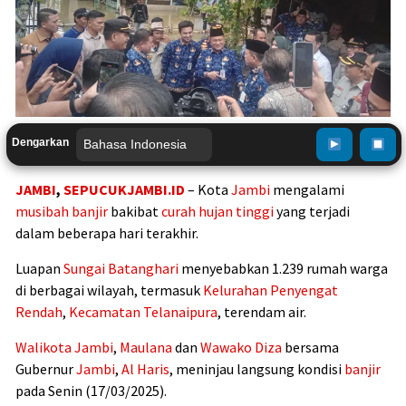
Dengarkan
JAMBI
,
SEPUCUKJAMBI.ID
– Kota
Jambi
mengalami
musibah
banjir
bakibat
curah hujan tinggi
yang terjadi
dalam beberapa hari terakhir.
Luapan
Sungai Batanghari
menyebabkan 1.239 rumah warga
di berbagai wilayah, termasuk
Kelurahan Penyengat
Rendah
,
Kecamatan Telanaipura
, terendam air.
Walikota
Jambi
,
Maulana
dan
Wawako Diza
bersama
Gubernur
Jambi
,
Al Haris
, meninjau langsung kondisi
banjir
pada Senin (17/03/2025).