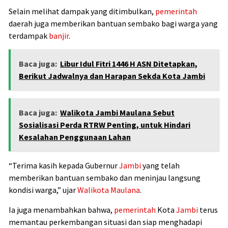
Selain melihat dampak yang ditimbulkan,
pemerintah
daerah juga memberikan bantuan sembako bagi warga yang
terdampak
banjir
.
Baca juga:
Libur Idul Fitri 1446 H ASN Ditetapkan,
Berikut Jadwalnya dan Harapan Sekda Kota Jambi
Baca juga:
Walikota Jambi Maulana Sebut
Sosialisasi Perda RTRW Penting, untuk Hindari
Kesalahan Penggunaan Lahan
“Terima kasih kepada Gubernur
Jambi
yang telah
memberikan bantuan sembako dan meninjau langsung
kondisi warga,” ujar
Walikota
Maulana
.
Ia juga menambahkan bahwa,
pemerintah
Kota
Jambi
terus
memantau perkembangan situasi dan siap menghadapi