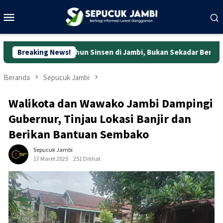
Loncat
Menu
ke
Mobile
konten
59 Tahun Sinsen di Jambi, Bukan Sekadar Bertumbuh tapi Menjag
Breaking News!
Beranda
Sepucuk Jambi
Walikota dan Wawako Jambi Dampingi
Gubernur, Tinjau Lokasi Banjir dan
Berikan Bantuan Sembako
Sepucuk Jambi
17 Maret 2025
251 Dilihat