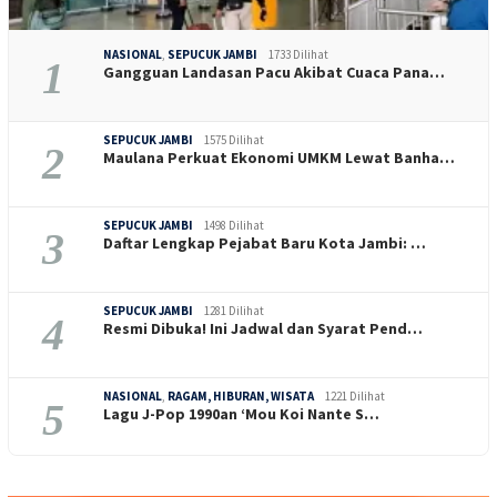
NASIONAL
,
SEPUCUK JAMBI
1733 Dilihat
1
Gangguan Landasan Pacu Akibat Cuaca Pana…
SEPUCUK JAMBI
1575 Dilihat
2
Maulana Perkuat Ekonomi UMKM Lewat Banha…
SEPUCUK JAMBI
1498 Dilihat
3
Daftar Lengkap Pejabat Baru Kota Jambi: …
SEPUCUK JAMBI
1281 Dilihat
4
Resmi Dibuka! Ini Jadwal dan Syarat Pend…
NASIONAL
,
RAGAM, HIBURAN, WISATA
1221 Dilihat
5
Lagu J-Pop 1990an ‘Mou Koi Nante S…