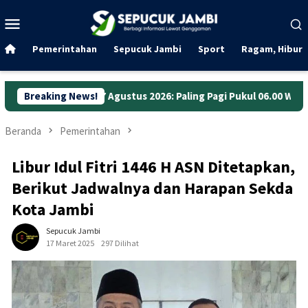
Loncat
Menu
ke
Mobile
konten
Pemerintahan
Sepucuk Jambi
Sport
Ragam, Hibura
 7 Agustus 2026: Paling Pagi Pukul 06.00 WIB
Breaking News!
Anggaran Ja
Beranda
Pemerintahan
Libur Idul Fitri 1446 H ASN Ditetapkan,
Berikut Jadwalnya dan Harapan Sekda
Kota Jambi
Sepucuk Jambi
17 Maret 2025
297 Dilihat