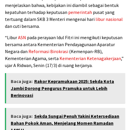
menjelaskan bahwa, kebijakan ini diambil sebagai bentuk
kepatuhan terhadap keputusan
pemerintah
pusat yang
tertuang dalam SKB 3 Menteri mengenai hari
libur nasional
dan cuti bersama.
“Libur
ASN
pada perayaan Idul Fitri ini mengikuti keputusan
bersama antara Kementerian Pendayagunaan Aparatur
Negara dan
Reformasi Birokrasi
(Kemenpan-RB),
Kementerian Agama, serta
Kementerian Ketenagakerjaan
,”
ujar A Ridwan, Senin (17/3) di ruang kerjanya.
Baca juga:
Rakor Kepramukaan 2025: Sekda Kota
Jambi Dorong Pengurus Pramuka untuk Lebih
Berinovasi
Baca juga:
Sekda Sungai Penuh Yakini Ketersediaan
Bahan Pokok Aman, Menjelang Momen Ramadan
1446 H