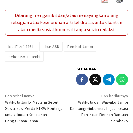
Dilarang mengambil dan/atau menayangkan ulang
sebagian atau keseluruhan artikel di atas untuk konten
akun media sosial komersil tanpa seizin redaksi.
Idul Fitri 1446 H
Libur ASN
Pemkot Jambi
Sekda Kota Jambi
SEBARKAN
Navigasi
Pos sebelumnya
Pos berikutnya
Walikota Jambi Maulana Sebut
Walikota dan Wawako Jambi
pos
Sosialisasi Perda RTRW Penting,
Dampingi Gubernur, Tinjau Lokasi
untuk Hindari Kesalahan
Banjir dan Berikan Bantuan
Penggunaan Lahan
Sembako