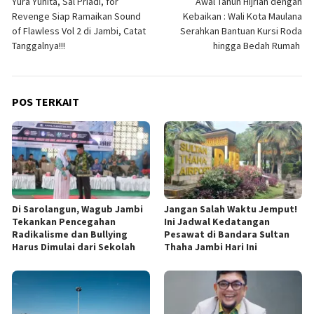
Yura Yunita, Sal Priadi, for
Awal Tahun Hijriah dengan
pos
Revenge Siap Ramaikan Sound
Kebaikan : Wali Kota Maulana
of Flawless Vol 2 di Jambi, Catat
Serahkan Bantuan Kursi Roda
Tanggalnya!!!
hingga Bedah Rumah
POS TERKAIT
Di Sarolangun, Wagub Jambi
Jangan Salah Waktu Jemput!
Tekankan Pencegahan
Ini Jadwal Kedatangan
Radikalisme dan Bullying
Pesawat di Bandara Sultan
Harus Dimulai dari Sekolah
Thaha Jambi Hari Ini