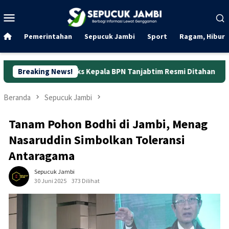
Loncat
Menu
ke
Mobile
konten
Pemerintahan
Sepucuk Jambi
Sport
Ragam, Hibura
, Eks Kepala BPN Tanjabtim Resmi Ditahan
Breaking News!
Dunia Kerja 
Beranda
Sepucuk Jambi
Tanam Pohon Bodhi di Jambi, Menag
Nasaruddin Simbolkan Toleransi
Antaragama
Sepucuk Jambi
30 Juni 2025
373 Dilihat