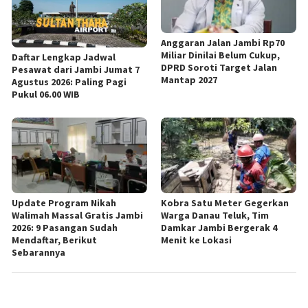
Anggaran Jalan Jambi Rp70
Miliar Dinilai Belum Cukup,
Daftar Lengkap Jadwal
DPRD Soroti Target Jalan
Pesawat dari Jambi Jumat 7
Mantap 2027
Agustus 2026: Paling Pagi
Pukul 06.00 WIB
Update Program Nikah
Kobra Satu Meter Gegerkan
Walimah Massal Gratis Jambi
Warga Danau Teluk, Tim
2026: 9 Pasangan Sudah
Damkar Jambi Bergerak 4
Mendaftar, Berikut
Menit ke Lokasi
Sebarannya