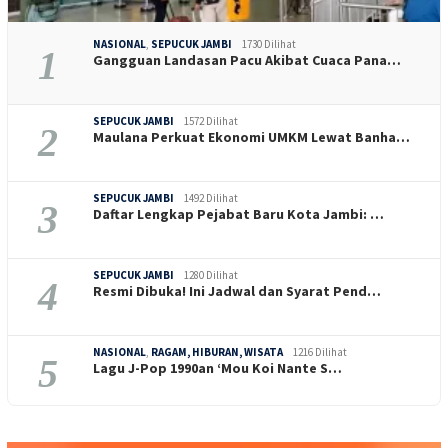
NASIONAL
,
SEPUCUK JAMBI
1730 Dilihat
1
Gangguan Landasan Pacu Akibat Cuaca Pana…
SEPUCUK JAMBI
1572 Dilihat
2
Maulana Perkuat Ekonomi UMKM Lewat Banha…
SEPUCUK JAMBI
1492 Dilihat
3
Daftar Lengkap Pejabat Baru Kota Jambi: …
SEPUCUK JAMBI
1280 Dilihat
4
Resmi Dibuka! Ini Jadwal dan Syarat Pend…
NASIONAL
,
RAGAM, HIBURAN, WISATA
1216 Dilihat
5
Lagu J-Pop 1990an ‘Mou Koi Nante S…