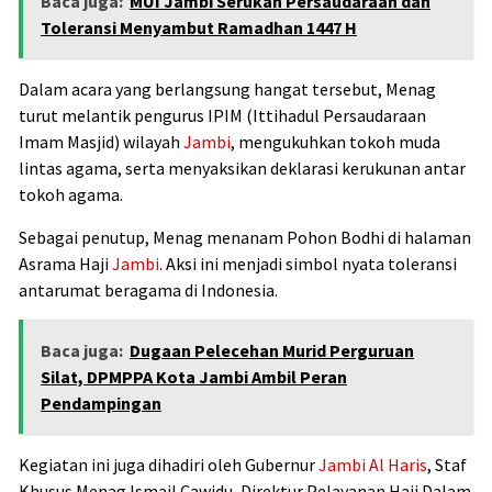
Baca juga:
MUI Jambi Serukan Persaudaraan dan
Toleransi Menyambut Ramadhan 1447 H
Dalam acara yang berlangsung hangat tersebut, Menag
turut melantik pengurus IPIM (Ittihadul Persaudaraan
Imam Masjid) wilayah
Jambi
, mengukuhkan tokoh muda
lintas agama, serta menyaksikan deklarasi kerukunan antar
tokoh agama.
Sebagai penutup, Menag menanam Pohon Bodhi di halaman
Asrama Haji
Jambi
. Aksi ini menjadi simbol nyata toleransi
antarumat beragama di Indonesia.
Baca juga:
Dugaan Pelecehan Murid Perguruan
Silat, DPMPPA Kota Jambi Ambil Peran
Pendampingan
Kegiatan ini juga dihadiri oleh Gubernur
Jambi
Al Haris
, Staf
Khusus Menag Ismail Cawidu, Direktur Pelayanan Haji Dalam