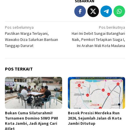
SEBARKAN
Navigasi
Pos sebelumnya
Pos berikutnya
Pastikan Warga Terlayani,
Hari Ini Debit Sungai Batanghari
pos
Wawako Diza Salurkan Bantuan
Naik, Pemkot Tetapkan Siaga I,
Tanggap Darurat
Ini Arahan Wali Kota Maulana
POS TERKAIT
Bukan Cuma Silaturahmi!
Besok Presisi Merdeka Run
Turnamen Domino SIWO PWI
2026, Sejumlah Jalan di Kota
Kota Jambi, Jadi Ajang Cari
Jambi Ditutup
Atlet