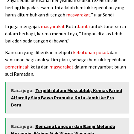
“Saya selalu berusaha menyisihkan sedikit rezeki untuk
berbagi kepada sesama. Ini adalah bentuk kepedulian yang
harus ditumbuhkan di tengah
masyarakat
,” ujar Sandi.
Ia juga mengajak
masyarakat
Kota
Jambi
untuk turut serta
dalam berbagi, karena menurutnya, “Tangan di atas lebih
baik daripada tangan di bawah.”
Bantuan yang diberikan meliputi
kebutuhan pokok
dan
santunan bagi anak yatim piatu, sebagai bentuk kepedulian
pemerintah
kota dan
masyarakat
dalam menyambut bulan
suci Ramadan.
Baca juga:
Terpilih dalam Muscablub, Kemas Faried
Alfarelly Siap Bawa Pramuka Kota Jambi ke Era
Baru
Baca juga:
Bencana Longsor dan Banjir Melanda
Merangin, Wabup Ajak Warga Waspada