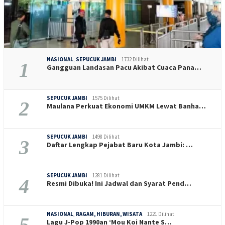
NASIONAL
,
SEPUCUK JAMBI
1732 Dilihat
1
Gangguan Landasan Pacu Akibat Cuaca Pana…
SEPUCUK JAMBI
1575 Dilihat
2
Maulana Perkuat Ekonomi UMKM Lewat Banha…
SEPUCUK JAMBI
1498 Dilihat
3
Daftar Lengkap Pejabat Baru Kota Jambi: …
SEPUCUK JAMBI
1281 Dilihat
4
Resmi Dibuka! Ini Jadwal dan Syarat Pend…
NASIONAL
,
RAGAM, HIBURAN, WISATA
1221 Dilihat
5
Lagu J-Pop 1990an ‘Mou Koi Nante S…