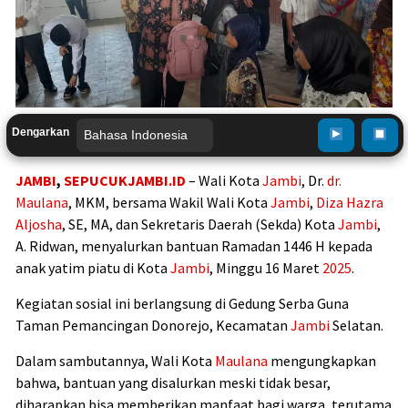
Dengarkan
JAMBI
,
SEPUCUKJAMBI.ID
– Wali Kota
Jambi
, Dr.
dr.
Maulana
, MKM, bersama Wakil Wali Kota
Jambi
,
Diza Hazra
Aljosha
, SE, MA, dan Sekretaris Daerah (Sekda) Kota
Jambi
,
A. Ridwan, menyalurkan bantuan Ramadan 1446 H kepada
anak yatim piatu di Kota
Jambi
, Minggu 16 Maret
2025
.
Kegiatan sosial ini berlangsung di Gedung Serba Guna
Taman Pemancingan Donorejo, Kecamatan
Jambi
Selatan.
Dalam sambutannya, Wali Kota
Maulana
mengungkapkan
bahwa, bantuan yang disalurkan meski tidak besar,
diharapkan bisa memberikan manfaat bagi warga, terutama