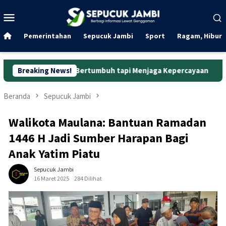
Loncat
Menu
ke
Mobile
konten
Pemerintahan
Sepucuk Jambi
Sport
Ragam, Hibura
kadar Bertumbuh tapi Menjaga Kepercayaan
Breaking News!
Curanmor di O
Beranda
Sepucuk Jambi
Walikota Maulana: Bantuan Ramadan
1446 H Jadi Sumber Harapan Bagi
Anak Yatim Piatu
Sepucuk Jambi
16 Maret 2025
284 Dilihat