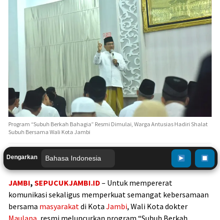
Program “Subuh Berkah Bahagia” Resmi Dimulai, Warga Antusias Hadiri Shalat
Subuh Bersama Wali Kota Jambi
Dengarkan
JAMBI
,
SEPUCUKJAMBI.ID
– Untuk mempererat
komunikasi sekaligus memperkuat semangat kebersamaan
bersama
masyarakat
di Kota
Jambi
, Wali Kota dokter
Maulana
, resmi meluncurkan program “Subuh Berkah