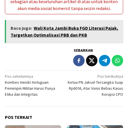
sebagian atau keseluruhan artikel di atas untuk konten
akun media sosial komersil tanpa seizin redaksi.
Baca juga:
Wali Kota Jambi Buka FGD Literasi Pajak,
Targetkan Optimalisasi PBB dan PKB
SEBARKAN
Navigasi
Pos sebelumnya
Pos berikutnya
Kombes Hendri Hotuguan:
Ketua PN Jaksel Tersangka Suap
pos
Pemimpin Militan Harus Punya
Rp60 M, Atur Vonis Bebas Kasus
Etika dan Integritas
Korupsi CPO
POS TERKAIT