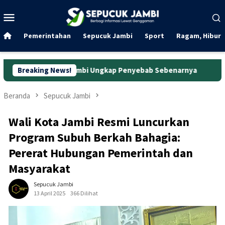
Loncat
Menu
ke
Mobile
konten
Pemerintahan
Sepucuk Jambi
Sport
Ragam, Hibura
ta Jambi Ungkap Penyebab Sebenarnya
Breaking News!
Wanita Pengguna Mo
Beranda
Sepucuk Jambi
Wali Kota Jambi Resmi Luncurkan
Program Subuh Berkah Bahagia:
Pererat Hubungan Pemerintah dan
Masyarakat
Sepucuk Jambi
13 April 2025
366 Dilihat