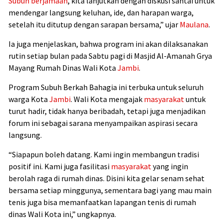
Subuh berjamaah
, kita lanjutkan dengan diskusi santai untuk
mendengar langsung keluhan, ide, dan harapan warga,
setelah itu ditutup dengan sarapan bersama,” ujar
Maulana
.
Ia juga menjelaskan, bahwa program ini akan dilaksanakan
rutin setiap bulan pada Sabtu pagi di Masjid Al-Amanah Grya
Mayang Rumah Dinas Wali Kota
Jambi
.
Program Subuh Berkah Bahagia ini terbuka untuk seluruh
warga Kota
Jambi
. Wali Kota mengajak
masyarakat
untuk
turut hadir, tidak hanya beribadah, tetapi juga menjadikan
forum ini sebagai sarana menyampaikan aspirasi secara
langsung.
“Siapapun boleh datang. Kami ingin membangun tradisi
positif ini. Kami juga fasilitasi
masyarakat
yang ingin
berolah raga di rumah dinas. Disini kita gelar senam sehat
bersama setiap minggunya, sementara bagi yang mau main
tenis juga bisa memanfaatkan lapangan tenis di rumah
dinas Wali Kota ini,” ungkapnya.