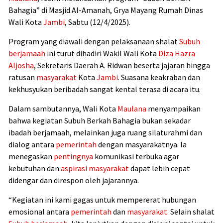
Bahagia” di Masjid Al-Amanah, Grya Mayang Rumah Dinas
Wali Kota
Jambi
, Sabtu (12/4/2025).
Program yang diawali dengan pelaksanaan shalat
Subuh
berjamaah
ini turut dihadiri Wakil Wali Kota
Diza Hazra
Aljosha
, Sekretaris Daerah A. Ridwan beserta jajaran hingga
ratusan
masyarakat
Kota
Jambi
. Suasana keakraban dan
kekhusyukan beribadah sangat kental terasa di acara itu.
Dalam sambutannya, Wali Kota
Maulana
menyampaikan
bahwa kegiatan Subuh Berkah Bahagia bukan sekadar
ibadah berjamaah, melainkan juga ruang silaturahmi dan
dialog antara
pemerintah
dengan masyarakatnya. Ia
menegaskan
pentingnya
komunikasi terbuka agar
kebutuhan dan
aspirasi masyarakat
dapat lebih cepat
didengar dan direspon oleh jajarannya.
“Kegiatan ini kami gagas untuk mempererat hubungan
emosional antara
pemerintah
dan
masyarakat
. Selain shalat