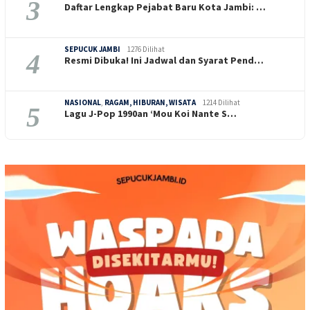
3
Daftar Lengkap Pejabat Baru Kota Jambi: …
SEPUCUK JAMBI
1276 Dilihat
4
Resmi Dibuka! Ini Jadwal dan Syarat Pend…
NASIONAL
,
RAGAM, HIBURAN, WISATA
1214 Dilihat
5
Lagu J-Pop 1990an ‘Mou Koi Nante S…