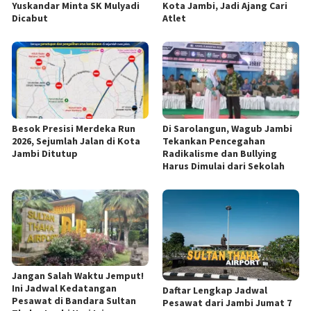
Yuskandar Minta SK Mulyadi
Kota Jambi, Jadi Ajang Cari
Dicabut
Atlet
Besok Presisi Merdeka Run
Di Sarolangun, Wagub Jambi
2026, Sejumlah Jalan di Kota
Tekankan Pencegahan
Jambi Ditutup
Radikalisme dan Bullying
Harus Dimulai dari Sekolah
Jangan Salah Waktu Jemput!
Ini Jadwal Kedatangan
Daftar Lengkap Jadwal
Pesawat di Bandara Sultan
Pesawat dari Jambi Jumat 7