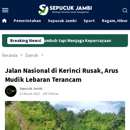
Loncat
Menu
ke
Mobile
konten
Pemerintahan
Sepucuk Jambi
Sport
Ragam, Hibura
 Bertumbuh tapi Menjaga Kepercayaan
Breaking News!
Curanmor di Oko L
Beranda
Daerah
Jalan Nasional di Kerinci Rusak, Arus
Mudik Lebaran Terancam
Sepucuk Jambi
21 Maret 2025
287 Dilihat