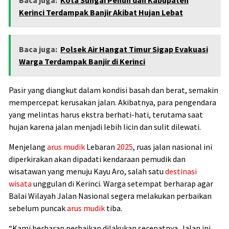
Kerinci Terdampak Banjir Akibat Hujan Lebat
Baca juga:
Polsek Air Hangat Timur Sigap Evakuasi
Warga Terdampak Banjir di Kerinci
Pasir yang diangkut dalam kondisi basah dan berat, semakin
mempercepat kerusakan jalan. Akibatnya, para pengendara
yang melintas harus ekstra berhati-hati, terutama saat
hujan karena jalan menjadi lebih licin dan sulit dilewati.
Menjelang
arus mudik
Lebaran
2025
, ruas jalan nasional ini
diperkirakan akan dipadati kendaraan pemudik dan
wisatawan yang menuju Kayu Aro, salah satu
destinasi
wisata
unggulan di Kerinci. Warga setempat berharap agar
Balai Wilayah Jalan Nasional segera melakukan perbaikan
sebelum puncak
arus mudik
tiba.
“Kami berharap perbaikan dilakukan secepatnya. Jalan ini