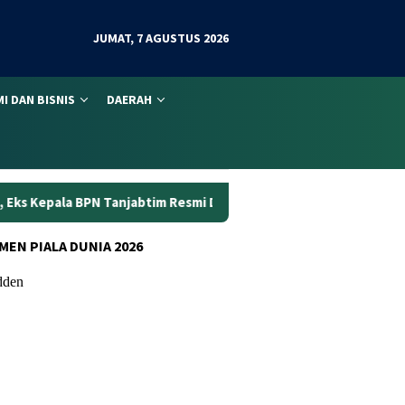
JUMAT, 7 AGUSTUS 2026
I DAN BISNIS
DAERAH
tim Resmi Ditahan
Dunia Kerja Berubah, Kemnaker Perku
MEN PIALA DUNIA 2026