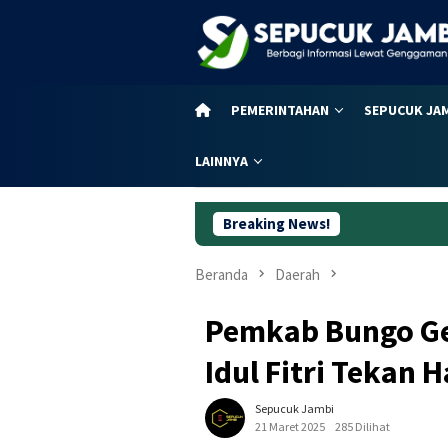
Loncat
ke
konten
PEMERINTAHAN
SEPUCUK JA
LAINNYA
Breaking News!
Dugaan Koru
Beranda
Daerah
Pemkab Bungo Ge
Idul Fitri Tekan 
Sepucuk Jambi
21 Maret 2025
285 Dilihat