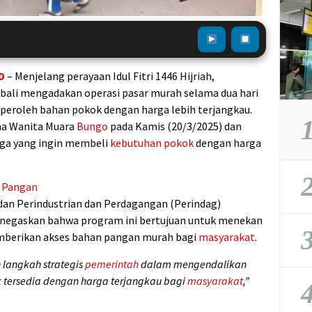
D
– Menjelang perayaan Idul Fitri 1446 Hijriah,
ali mengadakan operasi pasar murah selama dua hari
roleh bahan pokok dengan harga lebih terjangkau.
1
rma Wanita Muara
Bungo
pada Kamis (20/3/2025) dan
rga yang ingin membeli
kebutuhan pokok
dengan harga
2
 Pangan
 dan Perindustrian dan Perdagangan (Perindag)
menegaskan bahwa program ini bertujuan untuk menekan
3
emberikan akses bahan pangan murah bagi
masyarakat
.
 langkah strategis
pemerintah
dalam mengendalikan
tersedia dengan harga terjangkau bagi
masyarakat
,”
4