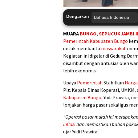
Dengarkan
MUARA
BUNGO
,
SEPUCUKJAMBI.I
Pemerintah
Kabupaten Bungo
kemb
untuk membantu
masyarakat
mempe
Kegiatan ini digelar di Gedung Da
disambut dengan antusias oleh wa
lebih ekonomis.
Upaya
Pemerintah
Stabilkan
Harga
Plt. Kepala Dinas Koperasi, UMKM,
Kabupaten Bungo
, Yudi Prawira, 
lonjakan harga pasar sekaligus m
“Operasi pasar murah ini merupakan
inflasi
dan memastikan bahan pokok 
ujar Yudi Prawira.