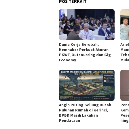
POS TERKAIT
Dunia Kerja Berubah,
Arie
Kemnaker Perkuat Aturan
Man
PKWT, Outsourcing dan Gig
Tebo
Economy
Mul
Angin Puting Beliung Rusak
Pen
Puluhan Rumah di Kerinci,
Kemn
BPBD Masih Lakukan
Pese
Pendataan
hing