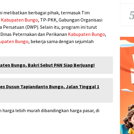
5
ni melibatkan berbagai pihak, termasuk Tim
)
Kabupaten Bungo
, TP-PKK, Gabungan Organisasi
Persatuan (DWP). Selain itu, program ini turut
, Dinas Peternakan dan Perikanan
Kabupaten Bungo
,
upaten Bungo
, bekerja sama dengan sejumlah
aten Bungo, Bakri Sebut PAN Siap Berjuang!
es Dusun Tapiandanto Bungo, Jalan Tinggal 1
 harga lebih murah dibandingkan harga pasar, di