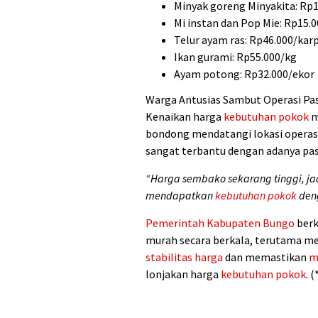
Minyak goreng Minyakita: Rp1
Mi instan dan Pop Mie: Rp15.
Telur ayam ras: Rp46.000/kar
Ikan gurami: Rp55.000/kg
Ayam potong: Rp32.000/ekor
Warga Antusias Sambut Operasi Pa
Kenaikan harga
kebutuhan pokok
m
bondong mendatangi lokasi operasi 
sangat terbantu dengan adanya pas
“Harga sembako sekarang tinggi, ja
mendapatkan
kebutuhan pokok
deng
Pemerintah
Kabupaten Bungo
berk
murah secara berkala, terutama me
stabilitas harga
dan memastikan
m
lonjakan harga
kebutuhan pokok
. (