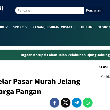
Pencarian
MBI
SPORT
RAGAM, HIBURAN, WISATA
HUKUM
EKONOM
psi Lahan Jalan Pelabuhan Ujung Jabung, Eks Kepala BPN Tanjab
KLASE
lar Pasar Murah Jelang
Harga Pangan