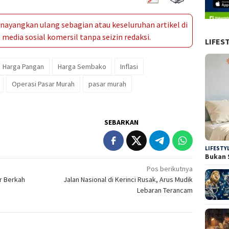
ayangkan ulang sebagian atau keseluruhan artikel di
media sosial komersil tanpa seizin redaksi.
LIFES
Harga Pangan
Harga Sembako
Inflasi
Operasi Pasar Murah
pasar murah
SEBARKAN
LIFESTY
Bukan 
Pos berikutnya
r Berkah
Jalan Nasional di Kerinci Rusak, Arus Mudik
Lebaran Terancam