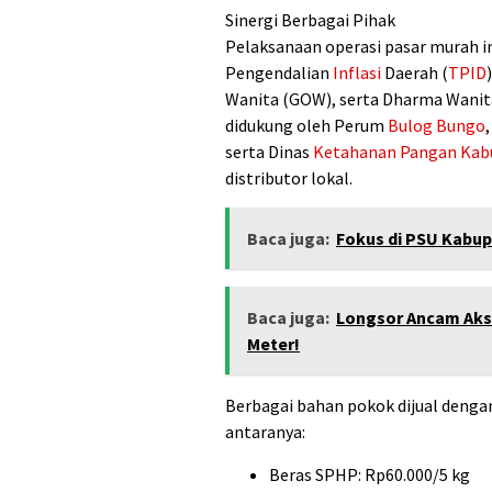
Sinergi Berbagai Pihak
Pelaksanaan operasi pasar murah i
Pengendalian
Inflasi
Daerah (
TPID
Wanita (GOW), serta Dharma Wanita 
didukung oleh Perum
Bulog
Bungo
serta Dinas
Ketahanan Pangan
Kab
distributor lokal.
Baca juga:
Fokus di PSU Kabup
Baca juga:
Longsor Ancam Aks
Meter!
Berbagai bahan pokok dijual dengan
antaranya:
Beras SPHP: Rp60.000/5 kg