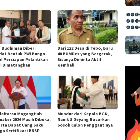
f Budhiman Diberi
Dari 122 Desa di Tebo, Baru
dat Bentuk PWI Bungo-
40 BUMDes yang Bergerak,
! Persiapan Pelantikan
Sisanya Diminta Aktif
ai Dimatangkan
Kembali
daftaran MagangHub
Mundur dari Kepala BGN,
aker 2026 Masih Dibuka,
Nanik S Deyang Bocorkan
rta Dapat Uang Saku
Sosok Calon Penggantinya
ga Sertifikasi BNSP