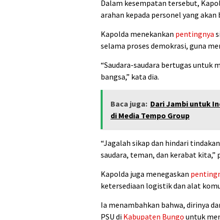
Dalam kesempatan tersebut, Kapo
arahan kepada personel yang akan
Kapolda menekankan
pentingnya
s
selama proses demokrasi, guna mem
“Saudara-saudara bertugas untuk m
bangsa,” kata dia.
Baca juga:
Dari Jambi untuk I
di Media Tempo Group
“Jagalah sikap dan hindari tindaka
saudara, teman, dan kerabat kita,”
Kapolda juga menegaskan
penting
ketersediaan logistik dan alat ko
Ia menambahkan bahwa, dirinya d
PSU di
Kabupaten Bungo
untuk mem