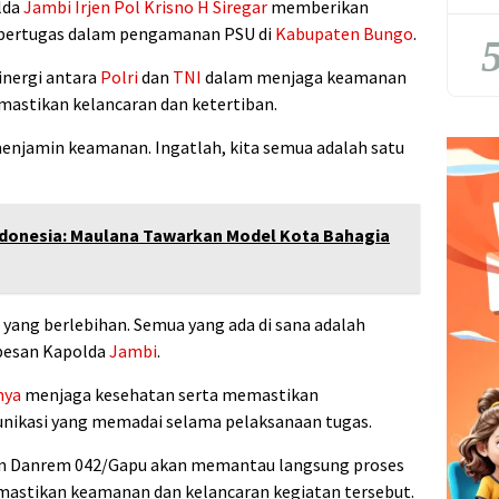
lda
Jambi
Irjen Pol Krisno H Siregar
memberikan
 bertugas dalam pengamanan PSU di
Kabupaten Bungo
.
5
inergi antara
Polri
dan
TNI
dalam menjaga keamanan
astikan kelancaran dan ketertiban.
enjamin keamanan. Ingatlah, kita semua adalah satu
ndonesia: Maulana Tawarkan Model Kota Bahagia
n yang berlebihan. Semua yang ada di sana adalah
 pesan Kapolda
Jambi
.
nya
menjaga kesehatan serta memastikan
munikasi yang memadai selama pelaksanaan tugas.
an Danrem 042/Gapu akan memantau langsung proses
astikan keamanan dan kelancaran kegiatan tersebut.