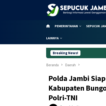
Loncat
ke
konten
PEMERINTAHAN
SEPUCUK JA
LAINNYA
Breaking News!
Daftar Lengkap Jad
Beranda
Daerah
Polda Jambi Sia
Kabupaten Bungo,
Polri-TNI