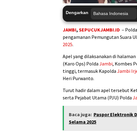
Dengarkan
JAMBI
,
SEPUCUKJAMBI.ID
– Pold
pengamanan Pemungutan Suara Ula
2025
.
Apel yang dilaksanakan di halaman
(Karo Ops) Polda
Jambi
, Kombes Po
tinggi, termasuk Kapolda
Jambi
Ir
Heri Purwanto.
Turut hadir dalam apel tersebut Ke
serta Pejabat Utama (PJU) Polda
J
Baca juga:
Paspor Elektronik D
Selama 2025