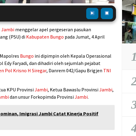
a
Jambi
menggelar apel pergeseran pasukan
ng (PSU) di
Kabupaten Bungo
pada Jumat, 4 April
1
 Mapolres
Bungo
ini dipimpin oleh Kepala Operasional
l Edy Faryadi, dan dihadiri oleh sejumlah pejabat
jen Pol Krisno H Siregar
, Danrem 042/Gapu Brigjen
TNI
2
tua KPU Provinsi
Jambi
, Ketua Bawaslu Provinsi
Jambi
,
ambi
dan unsur Forkopimda Provinsi
Jambi
.
3
ominan, Imigrasi Jambi Catat Kinerja Positif
4