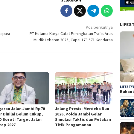
LIFES
Pos berikutnya
sipasi
PT Hutama Karya Catat Peningkatan Trafik Arus
Mudik Lebaran 2025, Capai 173.571 Kendaraa
LIFESTY
Bukan 
aran Jalan Jambi Rp70
Jelang Presisi Merdeka Run
ar Dinilai Belum Cukup,
2026, Polda Jambi Gelar
 Soroti Target Jalan
Simulasi Taktis dan Petakan
tap 2027
Titik Pengamanan