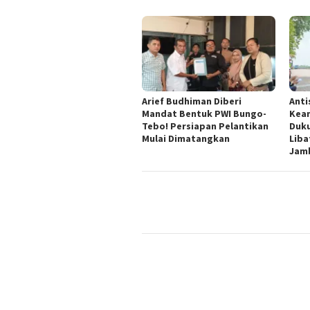
Arief Budhiman Diberi
Anti
Mandat Bentuk PWI Bungo-
Keam
Tebo! Persiapan Pelantikan
Duku
Mulai Dimatangkan
Liba
Jam