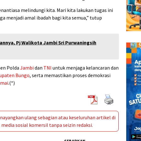
ntiasa melindungi kita. Mari kita lakukan tugas ini
a menjadi amal ibadah bagi kita semua,” tutup
annya, Pj Walikota Jambi Sri Purwaningsih
men Polda
Jambi
dan
TNI
untuk menjaga kelancaran dan
upaten Bungo
, serta memastikan proses demokrasi
amai
.(*)
ayangkan ulang sebagian atau keseluruhan artikel di
media sosial komersil tanpa seizin redaksi.
SEBARKAN