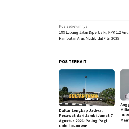
Navigasi
Pos sebelumnya
189 Lubang Jalan Diperbaiki, PPK 1.2 Anti
pos
Hambatan Arus Mudik Idul Fitri 2025
POS TERKAIT
Angg
Mili
Daftar Lengkap Jadwal
DPRD
Pesawat dari Jambi Jumat 7
Man
Agustus 2026: Paling Pagi
Pukul 06.00 WIB