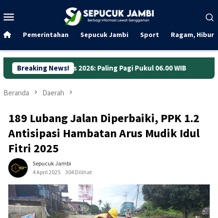
Loncat
Menu
ke
Mobile
konten
Pemerintahan
Sepucuk Jambi
Sport
Ragam, Hibura
us 2026: Paling Pagi Pukul 06.00 WIB
Breaking News!
Anggaran Jalan Jamb
Beranda
Daerah
189 Lubang Jalan Diperbaiki, PPK 1.2
Antisipasi Hambatan Arus Mudik Idul
Fitri 2025
Sepucuk Jambi
4 April 2025
304 Dilihat