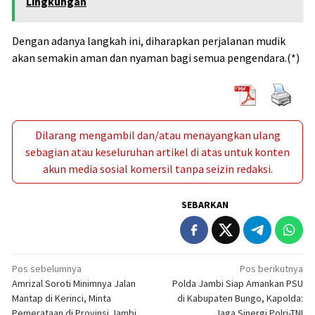
Lingkungan
Dengan adanya langkah ini, diharapkan perjalanan mudik
akan semakin aman dan nyaman bagi semua pengendara.(*)
Dilarang mengambil dan/atau menayangkan ulang
sebagian atau keseluruhan artikel di atas untuk konten
akun media sosial komersil tanpa seizin redaksi.
SEBARKAN
Navigasi
Pos sebelumnya
Pos berikutnya
Amrizal Soroti Minimnya Jalan
Polda Jambi Siap Amankan PSU
pos
Mantap di Kerinci, Minta
di Kabupaten Bungo, Kapolda:
Pemerataan di Provinsi Jambi
Jaga Sinergi Polri-TNI