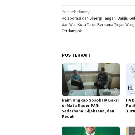
Navigasi
Pos sebelumnya
Kolaborasi dan Sinergi Tangani Banjir, G
pos
dan Wali Kota Turun Bersama Tinjau Warg
Terdampak
POS TERKAIT
Naim Ungkap Sosok HA Bakri
HA B
di Mata Kader PAN:
Poli
Sederhana, Bijaksana, dan
Tutu
Peduli