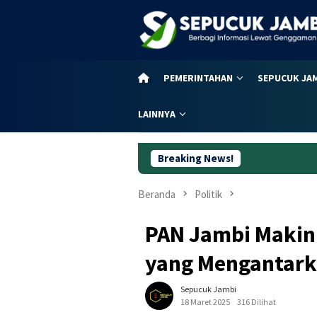
Loncat
ke
konten
PEMERINTAHAN
SEPUCUK JA
LAINNYA
Breaking News!
59 Tahun
Beranda
Politik
PAN Jambi Makin K
yang Mengantark
Sepucuk Jambi
18 Maret 2025
316 Dilihat