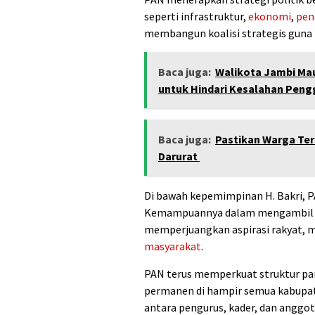
seperti infrastruktur,
ekonomi
,
pen
membangun koalisi strategis guna 
Baca juga:
Walikota Jambi Mau
untuk Hindari Kesalahan Pen
Baca juga:
Pastikan Warga Te
Darurat
Di bawah kepemimpinan H. Bakri, 
Kemampuannya dalam mengambil ke
memperjuangkan aspirasi rakyat, m
masyarakat
.
PAN terus memperkuat struktur par
permanen di hampir semua kabupat
antara pengurus, kader, dan anggo