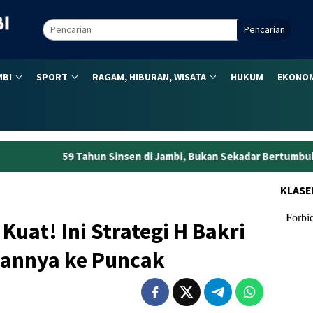
Pencarian
MBI
SPORT
RAGAM, HIBURAN, WISATA
HUKUM
EKONOM
 Sinsen di Jambi, Bukan Sekadar Bertumbuh tapi Menjaga Keperc
KLASE
uat! Ini Strategi H Bakri
annya ke Puncak