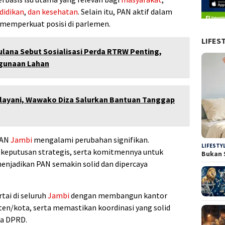
didikan
,
dan kesehatan
. Selain itu, PAN aktif dalam
memperkuat posisi di parlemen.
LIFES
lana Sebut Sosialisasi Perda RTRW Penting,
ggunaan Lahan
rlayani, Wawako Diza Salurkan Bantuan Tanggap
PAN
Jambi
mengalami perubahan signifikan.
LIFESTY
putusan strategis, serta komitmennya untuk
Bukan 
enjadikan PAN semakin solid dan dipercaya
tai di seluruh
Jambi
dengan membangun kantor
en/kota, serta memastikan koordinasi yang solid
ta DPRD.