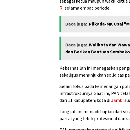
sebagai ketua maupun wakil ketua D
RI
selama empat periode.
Baca juga:
Pilkada-MK Usai "M
Baca juga:
Walikota dan Wawak
dan Berikan Bantuan Sembako
Keberhasilan ini menegaskan peng
sekaligus menunjukkan soliditas pa
Selain fokus pada kemenangan poli
infrastrukturnya. Saat ini, PAN tel
dari 11 kabupaten/kota di
Jambi
su
Langkah ini menjadi bagian dari st
partai yang lebih profesional dan 
PAN menerapkan strategi politik be