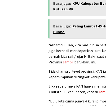
Baca juga:
KPU Kabupaten Bung
Putusan MK
Baca juga:
Paling Lambat 45 Ha
Bungo
“Alhamdulillah, kita masih bisa bert
juga berhasil mendapatkan kursi K
pernah kita raih,” ujar H. Bakri s
Provinsi
Jambi
, baru-baru ini.
Tidak hanya di level provinsi, PAN
kepemimpinan di tingkat kabupate
Jika sebelumnya PAN hanya memilik
7 kursi di 11 kabupaten/kota di
Jam
“Dulu kita cuma punya 4 kursi pimp