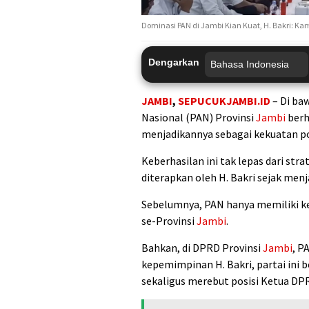
Dominasi PAN di Jambi Kian Kuat, H. Bakri: Ka
Dengarkan
JAMBI
,
SEPUCUKJAMBI.ID
– Di ba
Nasional (PAN) Provinsi
Jambi
berh
menjadikannya sebagai kekuatan pol
Keberhasilan ini tak lepas dari str
diterapkan oleh H. Bakri sejak me
Sebelumnya, PAN hanya memiliki k
se-Provinsi
Jambi
.
Bahkan, di DPRD Provinsi
Jambi
, P
kepemimpinan H. Bakri, partai ini
sekaligus merebut posisi Ketua DP