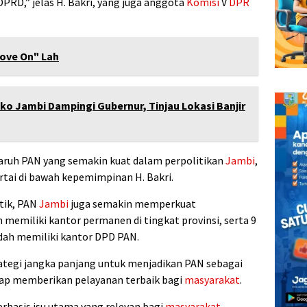
PRD,” jelas H. Bakri, yang juga anggota
Komisi
V
DPR
ove On" Lah
o Jambi Dampingi Gubernur, Tinjau Lokasi Banjir
aruh PAN yang semakin kuat dalam perpolitikan
Jambi
,
rtai di bawah kepemimpinan H. Bakri.
tik, PAN
Jambi
juga semakin memperkuat
ah memiliki kantor permanen di tingkat provinsi, serta 9
dah memiliki kantor DPD PAN.
rategi jangka panjang untuk menjadikan PAN sebagai
siap memberikan pelayanan terbaik bagi
masyarakat
.
rbasis isu utama yang relevan bagi
masyarakat
,