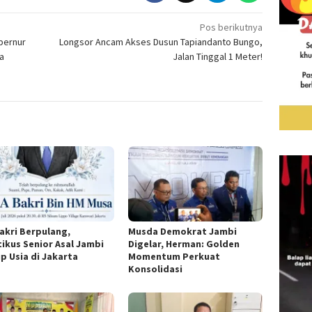
Pos berikutnya
ubernur
Longsor Ancam Akses Dusun Tapiandanto Bungo,
a
Jalan Tinggal 1 Meter!
akri Berpulang,
Musda Demokrat Jambi
tikus Senior Asal Jambi
Digelar, Herman: Golden
p Usia di Jakarta
Momentum Perkuat
Konsolidasi