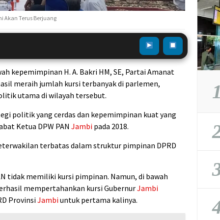
mi Akan Terus Berjuang
wah kepemimpinan H. A. Bakri HM, SE, Partai Amanat
asil meraih jumlah kursi terbanyak di parlemen,
1
itik utama di wilayah tersebut.
ategi politik yang cerdas dan kepemimpinan kuat yang
2
njabat Ketua DPW PAN
Jambi
pada 2018.
eterwakilan terbatas dalam struktur pimpinan DPRD
3
AN tidak memiliki kursi pimpinan. Namun, di bawah
 berhasil mempertahankan kursi Gubernur
Jambi
RD Provinsi
Jambi
untuk pertama kalinya.
4