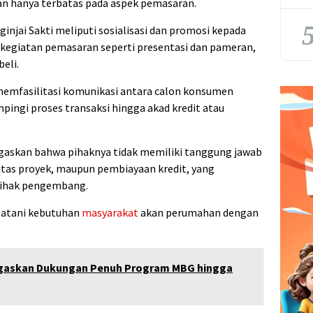
an hanya terbatas pada aspek pemasaran.
5
injai Sakti meliputi sosialisasi dan promosi kepada
kegiatan pemasaran seperti presentasi dan pameran,
eli.
 memfasilitasi komunikasi antara calon konsumen
ngi proses transaksi hingga akad kredit atau
askan bahwa pihaknya tidak memiliki tanggung jawab
itas proyek, maupun pembiayaan kredit, yang
pihak pengembang.
batani kebutuhan
masyarakat
akan perumahan dengan
gaskan Dukungan Penuh Program MBG hingga