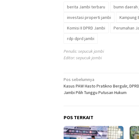
berita Jambi terbaru
bumn daerah 
investasi properti jambi
Kampung B
Komisi II DPRD Jambi
Perumahan J
rdp dprd jambi
Penulis: sepucuk jambi
Editor: sepucuk jambi
Navigasi
Pos sebelumnya
Kasus PAW Hasto Pratikno Bergulir, DPR
pos
Jambi Pilih Tunggu Putusan Hukum
POS TERKAIT