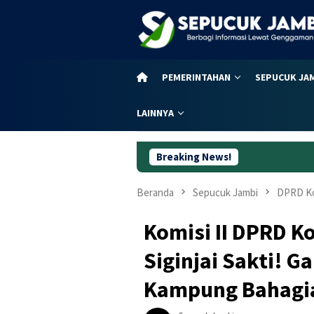
Loncat
ke
konten
PEMERINTAHAN
SEPUCUK JA
LAINNYA
Breaking News!
Dugaan K
Beranda
Sepucuk Jambi
DPRD Ko
Komisi II DPRD K
Siginjai Sakti! 
Kampung Bahagia