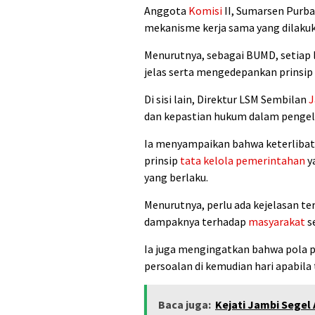
Anggota
Komisi
II, Sumarsen Purb
mekanisme kerja sama yang dilakuka
Menurutnya, sebagai BUMD, setiap 
jelas serta mengedepankan prinsip 
Di sisi lain, Direktur LSM Sembilan
J
dan kepastian hukum dalam pengel
Ia menyampaikan bahwa keterlibata
prinsip
tata kelola pemerintahan
y
yang berlaku.
Menurutnya, perlu ada kejelasan te
dampaknya terhadap
masyarakat
s
Ia juga mengingatkan bahwa pola 
persoalan di kemudian hari apabila 
Baca juga:
Kejati Jambi Segel 