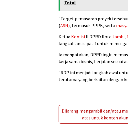
Total
“Target pemasaran proyek tersebu
(
ASN
), termasuk PPPK, serta
masya
Ketua
Komisi
II DPRD Kota
Jambi
,
langkah antisipatif untuk mencega
Ia mengatakan, DPRD ingin memast
kerja sama bisnis, berjalan sesuai 
“RDP ini menjadi langkah awal untu
terutama yang berkaitan dengan ko
Dilarang mengambil dan/atau men
atas untuk konten akun 