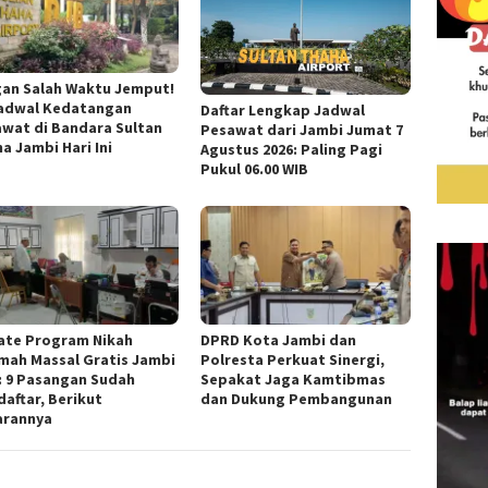
an Salah Waktu Jemput!
Jadwal Kedatangan
Daftar Lengkap Jadwal
wat di Bandara Sultan
Pesawat dari Jambi Jumat 7
a Jambi Hari Ini
Agustus 2026: Paling Pagi
Pukul 06.00 WIB
ate Program Nikah
DPRD Kota Jambi dan
mah Massal Gratis Jambi
Polresta Perkuat Sinergi,
: 9 Pasangan Sudah
Sepakat Jaga Kamtibmas
aftar, Berikut
dan Dukung Pembangunan
arannya