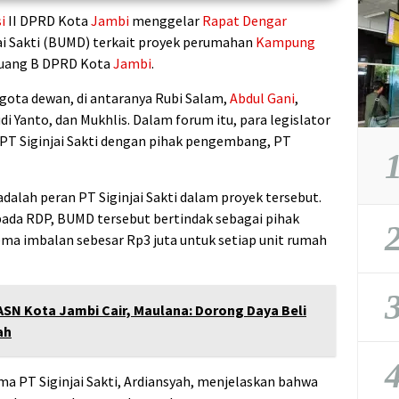
i
II DPRD Kota
Jambi
menggelar
Rapat Dengar
ai Sakti (BUMD) terkait proyek perumahan
Kampung
 Ruang B DPRD Kota
Jambi
.
ggota dewan, di antaranya Rubi Salam,
Abdul Gani
,
i Yanto, dan Mukhlis. Dalam forum itu, para legislator
 PT Siginjai Sakti dengan pihak pengembang, PT
1
dalah peran PT Siginjai Sakti dalam proyek tersebut.
ada RDP, BUMD tersebut bertindak sebagai pihak
2
a imbalan sebesar Rp3 juta untuk setiap unit rumah
3
 ASN Kota Jambi Cair, Maulana: Dorong Daya Beli
ah
4
ma PT Siginjai Sakti, Ardiansyah, menjelaskan bahwa