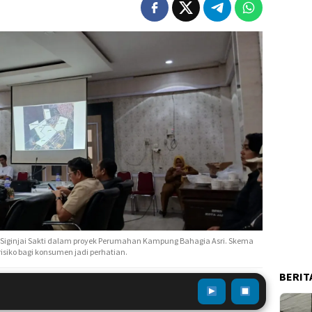
 Siginjai Sakti dalam proyek Perumahan Kampung Bahagia Asri. Skema
risiko bagi konsumen jadi perhatian.
BERIT