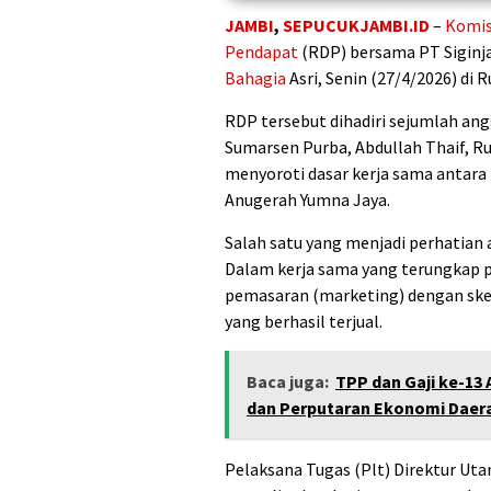
JAMBI
,
SEPUCUKJAMBI.ID
–
Komis
Pendapat
(RDP) bersama PT Siginj
Bahagia
Asri, Senin (27/4/2026) di
RDP tersebut dihadiri sejumlah an
Sumarsen Purba, Abdullah Thaif, Rud
menyoroti dasar kerja sama antara
Anugerah Yumna Jaya.
Salah satu yang menjadi perhatian a
Dalam kerja sama yang terungkap p
pemasaran (marketing) dengan skem
yang berhasil terjual.
Baca juga:
TPP dan Gaji ke-13
dan Perputaran Ekonomi Daer
Pelaksana Tugas (Plt) Direktur Uta