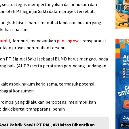
a, secara tegas mempertanyakan dasar hukum dan
n oleh PT Siginjai Sakti dalam proyek tersebut.
langkah bisnis harus memiliki landasan hukum yang
kehati-hatian.
ambi
, Jamhuri, menekankan
pentingnya
transparansi
olaan proyek perumahan tersebut.
n PT Siginjai Sakti sebagai BUMD harus mengacu pada
ang baik (AUPB) serta peraturan perundang-undangan
rkait aspek hukum kerja sama, termasuk potensi
ebagai konsumen.
promosi yang dilakukan berpotensi menimbulkan
tidak disertai transparansi penuh.
Aset Pabrik Sawit PT PAL, Aktivitas Dihentikan