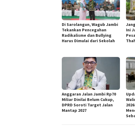
Di Sarolangun, Wagub Jambi
Jang
Tekankan Pencegahan
Ini 
Radikalisme dan Bullying
Pesa
Harus Dimulai dari Sekolah
Thah
Anggaran Jalan Jambi Rp70
Upd
Miliar Dinilai Belum Cukup,
Wali
DPRD Soroti Target Jalan
2026
Mantap 2027
Mend
Seb