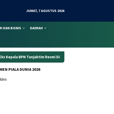
JUMAT, 7 AGUSTUS 2026
I DAN BISNIS
DAERAH
jabtim Resmi Ditahan
Dunia Kerja Berubah, Kemnaker Pe
MEN PIALA DUNIA 2026