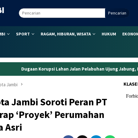
Pencarian
MBI
SPORT
RAGAM, HIBURAN, WISATA
HUKUM
EKONOM
orupsi Lahan Jalan Pelabuhan Ujung Jabung, Eks Kepala BPN Tan
KLASE
ta Jambi
ota Jambi Soroti Peran PT
Garap ‘Proyek’ Perumahan
 Asri