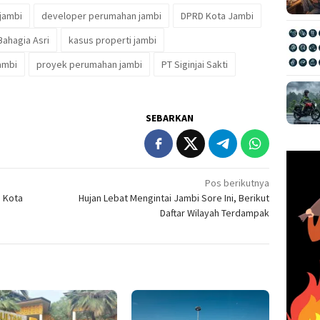
jambi
developer perumahan jambi
DPRD Kota Jambi
ahagia Asri
kasus properti jambi
ambi
proyek perumahan jambi
PT Siginjai Sakti
SEBARKAN
Pos berikutnya
D Kota
Hujan Lebat Mengintai Jambi Sore Ini, Berikut
Daftar Wilayah Terdampak