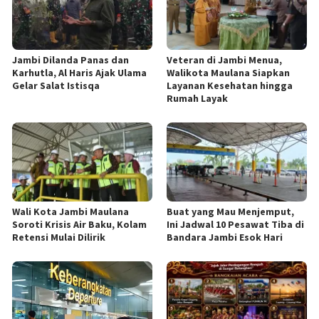
Jambi Dilanda Panas dan
Veteran di Jambi Menua,
Karhutla, Al Haris Ajak Ulama
Walikota Maulana Siapkan
Gelar Salat Istisqa
Layanan Kesehatan hingga
Rumah Layak
Wali Kota Jambi Maulana
Buat yang Mau Menjemput,
Soroti Krisis Air Baku, Kolam
Ini Jadwal 10 Pesawat Tiba di
Retensi Mulai Dilirik
Bandara Jambi Esok Hari