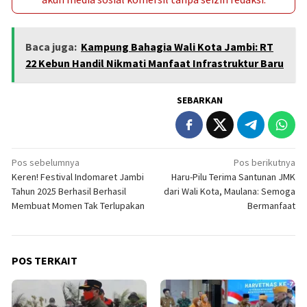
Baca juga:
Kampung Bahagia Wali Kota Jambi: RT
22 Kebun Handil Nikmati Manfaat Infrastruktur Baru
SEBARKAN
Navigasi
Pos sebelumnya
Pos berikutnya
Keren! Festival Indomaret Jambi
Haru-Pilu Terima Santunan JMK
pos
Tahun 2025 Berhasil Berhasil
dari Wali Kota, Maulana: Semoga
Membuat Momen Tak Terlupakan
Bermanfaat
POS TERKAIT