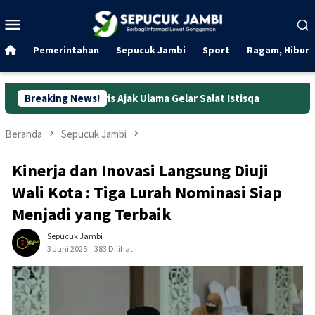
Loncat
Menu
ke
Mobile
konten
Pemerintahan
Sepucuk Jambi
Sport
Ragam, Hibura
 Haris Ajak Ulama Gelar Salat Istisqa
Breaking News!
Kejurnas IMC 2026: M
Beranda
Sepucuk Jambi
Kinerja dan Inovasi Langsung Diuji
Wali Kota : Tiga Lurah Nominasi Siap
Menjadi yang Terbaik
Sepucuk Jambi
3 Juni 2025
383 Dilihat