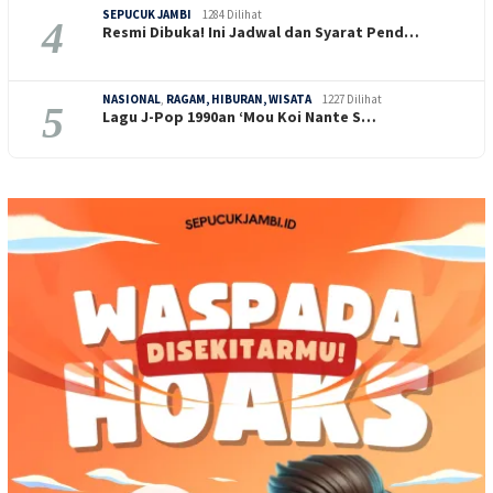
SEPUCUK JAMBI
1284 Dilihat
4
Resmi Dibuka! Ini Jadwal dan Syarat Pend…
NASIONAL
,
RAGAM, HIBURAN, WISATA
1227 Dilihat
5
Lagu J-Pop 1990an ‘Mou Koi Nante S…