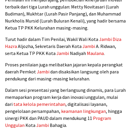
terbaik dari tiga Lurah unggulan: Metty Novitasari (Lurah
Budiman), Mukhtar (Lurah Pasir Panjang), dan Muhammad
Nurkholis Mursid (Lurah Buluran Kenali), yang hadir bersama
Ketua TP PKK Kelurahan masing-masing.
Turut hadir dalam Tim Penilai, Wakil Wali Kota
Jambi
Diza
Hazra
Aljozha, Sekretaris Daerah Kota
Jambi
A. Ridwan,
serta Ketua TP PKK Kota
Jambi
Nadiyah
Maulana
.
Proses penilaian juga melibatkan jajaran kepala perangkat
daerah Pemkot
Jambi
dan disaksikan langsung oleh para
pendukung dari masing-masing kelurahan.
Dalam sesi presentasi yang berlangsung dinamis, para Lurah
memaparkan program kerja dan inovasi unggulan, mulai
dari
tata kelola pemerintahan
, digitalisasi layanan,
pengelolaan persampahan,
keamanan lingkungan
, hingga
sinergi PKK dan PAUD dalam mendukung 11
Program
Unggulan
Kota
Jambi
Bahagia.