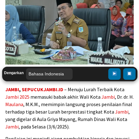
Dengarkan
JAMBI
,
SEPUCUKJAMBI.ID
– Menuju Lurah Terbaik Kota
Jambi
2025
memasuki babak akhir. Wali Kota
Jambi
, Dr. dr. H.
Maulana
, M.K.M., memimpin langsung proses penilaian final
terhadap tiga besar Lurah berprestasi tingkat Kota
Jambi
,
yang digelar di Aula Griya Mayang, Rumah Dinas Wali Kota
Jambi
, pada Selasa (3/6/2025).
Penilaian ini menjadi ajang pembuktian kinerja dan inovasi