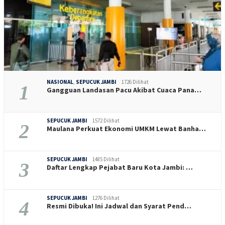
NASIONAL
,
SEPUCUK JAMBI
1726 Dilihat
1
Gangguan Landasan Pacu Akibat Cuaca Pana…
SEPUCUK JAMBI
1572 Dilihat
2
Maulana Perkuat Ekonomi UMKM Lewat Banha…
SEPUCUK JAMBI
1485 Dilihat
3
Daftar Lengkap Pejabat Baru Kota Jambi: …
SEPUCUK JAMBI
1276 Dilihat
4
Resmi Dibuka! Ini Jadwal dan Syarat Pend…