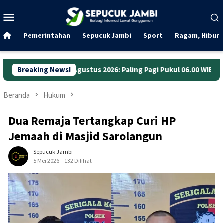
Loncat
Menu
ke
Mobile
konten
Pemerintahan
Sepucuk Jambi
Sport
Ragam, Hibura
Agustus 2026: Paling Pagi Pukul 06.00 WIB
Breaking News!
Anggaran Jalan
Beranda
Hukum
Dua Remaja Tertangkap Curi HP
Jemaah di Masjid Sarolangun
Sepucuk Jambi
5 Mei 2026
132 Dilihat