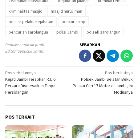
keamanan masyarakat
kejahatan jalanan
kriminal remaja
kriminalitas masjid
masjid nurul iman
pelajar pelaku kejahatan
pencurian hp
pencurian sarolangun
polisi Jambi
polsek sarolangun
Penulis: sepucuk jambi
SEBARKAN
Editor: Sepucuk Jambi
Navigasi
Pos sebelumnya
Pos berikutnya
Kejati Jambi Terapkan RJ, 6
Polsek Jambi Selatan Bekuk
pos
Perkara Diselesaikan Tanpa
Pelaku Curi 17 Motor di Jambi, Ini
Persidangan
Modusnya
POS TERKAIT