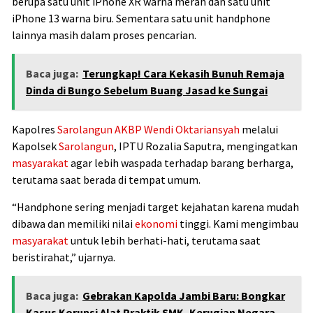
berupa satu unit iPhone XR warna merah dan satu unit
iPhone 13 warna biru. Sementara satu unit handphone
lainnya masih dalam proses pencarian.
Baca juga:
Terungkap! Cara Kekasih Bunuh Remaja
Dinda di Bungo Sebelum Buang Jasad ke Sungai
Kapolres
Sarolangun
AKBP Wendi Oktariansyah
melalui
Kapolsek
Sarolangun
,
IPTU Rozalia Saputra
, mengingatkan
masyarakat
agar lebih waspada terhadap barang berharga,
terutama saat berada di tempat umum.
“Handphone sering menjadi target kejahatan karena mudah
dibawa dan memiliki nilai
ekonomi
tinggi. Kami mengimbau
masyarakat
untuk lebih berhati-hati, terutama saat
beristirahat,” ujarnya.
Baca juga:
Gebrakan Kapolda Jambi Baru: Bongkar
Kasus Korupsi Alat Praktik SMK, Kerugian Negara