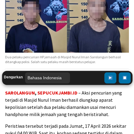
Dua pelaku pencurian HP jemaah di Masjid Nurul Iman Sarolangun berhasil
ditangkap polisi. Salah satu pelaku masih berstatus pelajar.
Dengarkan
SAROLANGUN
,
SEPUCUKJAMBI.ID
– Aksi pencurian yang
terjadi di
Masjid Nurul Iman
berhasil diungkap aparat
kepolisian setelah dua pelaku diamankan usai mencuri
handphone milik jemaah yang tengah beristirahat.
Peristiwa tersebut terjadi pada Jumat, 17 April 2026 sekitar
pukul 04.00 WIB. Saat itu, korban sedang tertidur di dalam