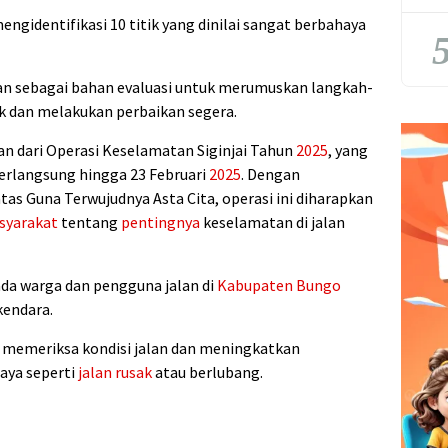
mengidentifikasi 10 titik yang dinilai sangat berbahaya
5
an sebagai bahan evaluasi untuk merumuskan langkah-
k dan melakukan perbaikan segera.
an dari Operasi Keselamatan Siginjai Tahun
2025
, yang
 berlangsung hingga 23 Februari
2025
. Dengan
as Guna Terwujudnya Asta Cita, operasi ini diharapkan
syarakat
tentang
pentingnya
keselamatan di jalan
da warga dan pengguna jalan di
Kabupaten Bungo
kendara.
 memeriksa kondisi jalan dan meningkatkan
aya seperti
jalan rusak
atau berlubang.