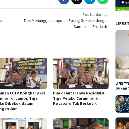
Pos berikutnya
but
Tips Menunggu Jemputan Pulang Sekolah dengan
LIFES
Santai dan Produktif
LIFESTY
Bukan 
aman CCTV Bongkar Aksi
Dua di Antaranya Residivis!
nmor di Jambi, Tiga
Tiga Pelaku Curanmor di
ku Dibekuk dalam
Kotabaru Tak Berkutik
ungan Jam