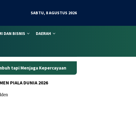
SABTU, 8 AGUSTUS 2026
I DAN BISNIS
DAERAH
epercayaan
Curanmor di Oko Laundry Jambi: Satu Ambil M
MEN PIALA DUNIA 2026