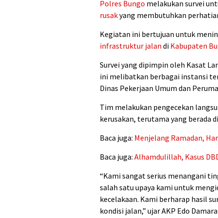
Polres Bungo
melakukan survei unt
rusak
yang membutuhkan perhatian
Kegiatan ini bertujuan untuk meni
infrastruktur jalan
di
Kabupaten B
Survei yang dipimpin oleh Kasat La
ini melibatkan berbagai instansi t
Dinas Pekerjaan Umum dan Peruma
Tim melakukan pengecekan langsung
kerusakan, terutama yang berada di
Baca juga:
Menjelang Ramadan, Harg
Baca juga:
Alhamdulillah, Kasus DBD
“Kami sangat serius menangani tin
salah satu upaya kami untuk mengi
kecelakaan. Kami berharap hasil su
kondisi jalan,” ujar AKP Edo Damara