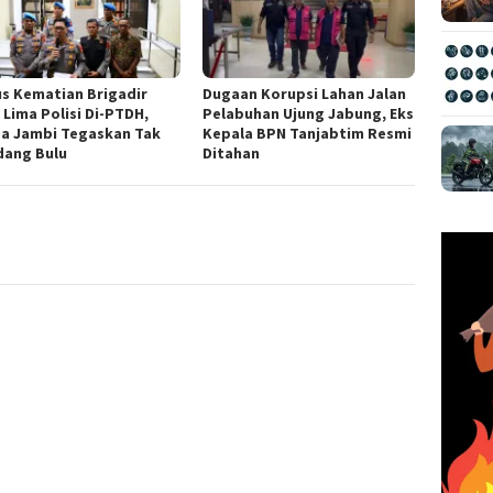
s Kematian Brigadir
Dugaan Korupsi Lahan Jalan
 Lima Polisi Di-PTDH,
Pelabuhan Ujung Jabung, Eks
a Jambi Tegaskan Tak
Kepala BPN Tanjabtim Resmi
dang Bulu
Ditahan