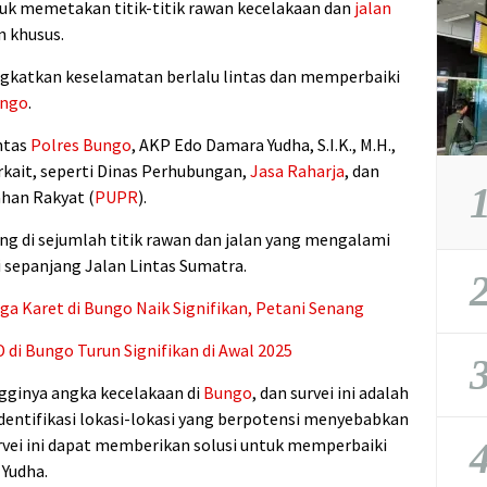
uk memetakan titik-titik rawan kecelakaan dan
jalan
 khusus.
ngkatkan keselamatan berlalu lintas dan memperbaiki
ungo
.
ntas
Polres Bungo
, AKP Edo Damara Yudha, S.I.K., M.H.,
erkait, seperti Dinas Perhubungan,
Jasa Raharja
, dan
1
han Rakyat (
PUPR
).
 di sejumlah titik rawan dan jalan yang mengalami
 sepanjang Jalan Lintas Sumatra.
2
a Karet di Bungo Naik Signifikan, Petani Senang
 di Bungo Turun Signifikan di Awal 2025
3
gginya angka kecelakaan di
Bungo
, dan survei ini adalah
dentifikasi lokasi-lokasi yang berpotensi menyebabkan
4
rvei ini dapat memberikan solusi untuk memperbaiki
 Yudha.