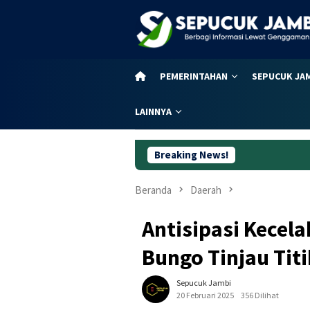
Loncat
ke
konten
PEMERINTAHAN
SEPUCUK JA
LAINNYA
Breaking News!
59 T
Beranda
Daerah
Antisipasi Kecela
Bungo Tinjau Tit
Sepucuk Jambi
20 Februari 2025
356 Dilihat