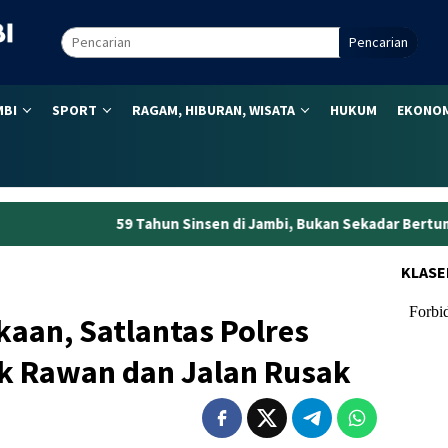
Pencarian
MBI
SPORT
RAGAM, HIBURAN, WISATA
HUKUM
EKONOM
ahun Sinsen di Jambi, Bukan Sekadar Bertumbuh tapi Menjaga K
KLASE
kaan, Satlantas Polres
ik Rawan dan Jalan Rusak