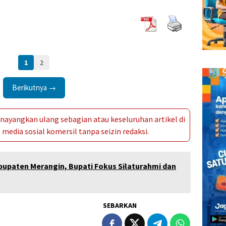
1
2
Berikutnya →
ayangkan ulang sebagian atau keseluruhan artikel di
media sosial komersil tanpa seizin redaksi.
upaten Merangin, Bupati Fokus Silaturahmi dan
SEBARKAN