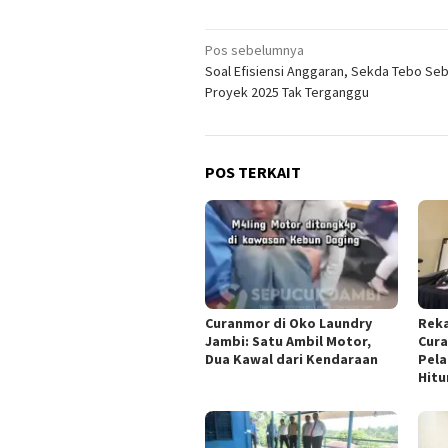
Navigasi
Pos sebelumnya
Soal Efisiensi Anggaran, Sekda Tebo Se
pos
Proyek 2025 Tak Terganggu
POS TERKAIT
Curanmor di Oko Laundry
Rek
Jambi: Satu Ambil Motor,
Cura
Dua Kawal dari Kendaraan
Pela
Hit