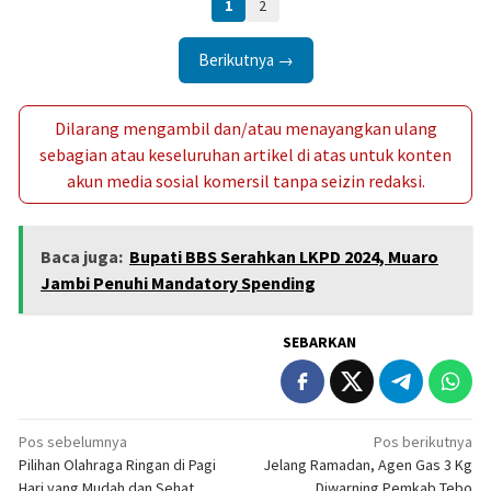
1
2
Berikutnya →
Dilarang mengambil dan/atau menayangkan ulang
sebagian atau keseluruhan artikel di atas untuk konten
akun media sosial komersil tanpa seizin redaksi.
Baca juga:
Bupati BBS Serahkan LKPD 2024, Muaro
Jambi Penuhi Mandatory Spending
SEBARKAN
Navigasi
Pos sebelumnya
Pos berikutnya
Pilihan Olahraga Ringan di Pagi
Jelang Ramadan, Agen Gas 3 Kg
pos
Hari yang Mudah dan Sehat
Diwarning Pemkab Tebo