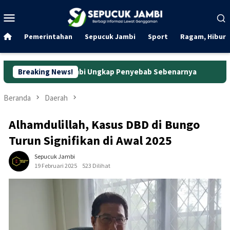
Loncat
Menu
ke
Mobile
konten
Pemerintahan
Sepucuk Jambi
Sport
Ragam, Hibura
a Jambi Ungkap Penyebab Sebenarnya
Breaking News!
Wanita Pengguna Mot
Beranda
Daerah
Alhamdulillah, Kasus DBD di Bungo
Turun Signifikan di Awal 2025
Sepucuk Jambi
19 Februari 2025
523 Dilihat