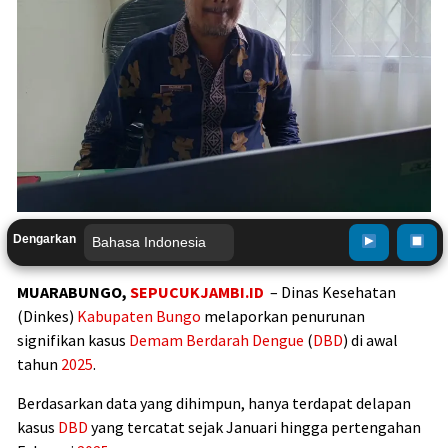
Dengarkan
MUARABUNGO,
SEPUCUKJAMBI.ID
– Dinas Kesehatan
(Dinkes)
Kabupaten Bungo
melaporkan penurunan
signifikan kasus
Demam Berdarah Dengue
(
DBD
) di awal
tahun
2025
.
Berdasarkan data yang dihimpun, hanya terdapat delapan
kasus
DBD
yang tercatat sejak Januari hingga pertengahan