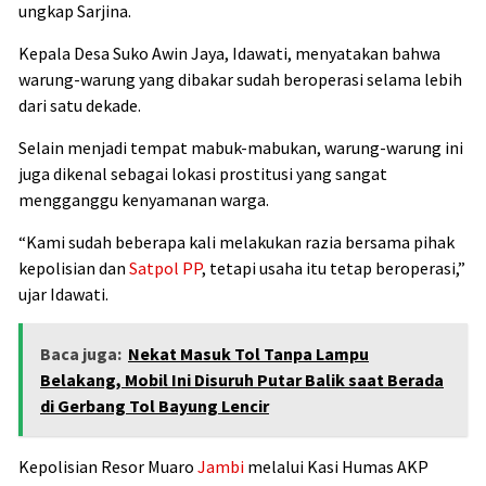
ungkap Sarjina.
Kepala Desa Suko Awin Jaya, Idawati, menyatakan bahwa
warung-warung yang dibakar sudah beroperasi selama lebih
dari satu dekade.
Selain menjadi tempat mabuk-mabukan, warung-warung ini
juga dikenal sebagai lokasi prostitusi yang sangat
mengganggu kenyamanan warga.
“Kami sudah beberapa kali melakukan razia bersama pihak
kepolisian dan
Satpol PP
, tetapi usaha itu tetap beroperasi,”
ujar Idawati.
Baca juga:
Nekat Masuk Tol Tanpa Lampu
Belakang, Mobil Ini Disuruh Putar Balik saat Berada
di Gerbang Tol Bayung Lencir
Kepolisian Resor Muaro
Jambi
melalui Kasi Humas AKP