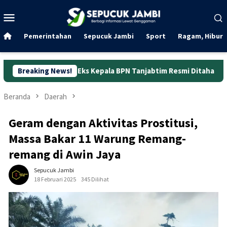
Loncat
Menu
ke
Mobile
konten
Pemerintahan
Sepucuk Jambi
Sport
Ragam, Hibura
g, Eks Kepala BPN Tanjabtim Resmi Ditahan
Breaking News!
Dunia Kerja 
Beranda
Daerah
Geram dengan Aktivitas Prostitusi,
Massa Bakar 11 Warung Remang-
remang di Awin Jaya
Sepucuk Jambi
18 Februari 2025
345 Dilihat