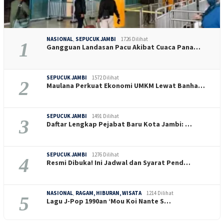
NASIONAL
,
SEPUCUK JAMBI
1726 Dilihat
1
Gangguan Landasan Pacu Akibat Cuaca Pana…
SEPUCUK JAMBI
1572 Dilihat
2
Maulana Perkuat Ekonomi UMKM Lewat Banha…
SEPUCUK JAMBI
1491 Dilihat
3
Daftar Lengkap Pejabat Baru Kota Jambi: …
SEPUCUK JAMBI
1276 Dilihat
4
Resmi Dibuka! Ini Jadwal dan Syarat Pend…
NASIONAL
,
RAGAM, HIBURAN, WISATA
1214 Dilihat
5
Lagu J-Pop 1990an ‘Mou Koi Nante S…