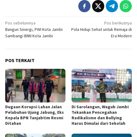
Navigasi
Pos sebelumnya
Pos berikutnya
Bangun Sinergi, PWI Kota Jambi
Pola Hidup Sehat untuk Remaja di
pos
Sambangi BNN Kota Jambi
Era Modern
POS TERKAIT
Dugaan Korupsi Lahan Jalan
Di Sarolangun, Wagub Jambi
Pelabuhan Ujung Jabung, Eks
Tekankan Pencegahan
Kepala BPN Tanjabtim Resmi
Radikalisme dan Bullying
Ditahan
Harus Dimulai dari Sekolah