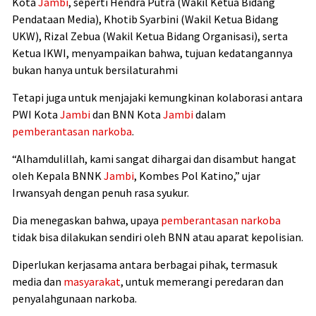
Kota
Jambi
, seperti Hendra Putra (Wakil Ketua Bidang
Pendataan Media), Khotib Syarbini (Wakil Ketua Bidang
UKW), Rizal Zebua (Wakil Ketua Bidang Organisasi), serta
Ketua IKWI, menyampaikan bahwa, tujuan kedatangannya
bukan hanya untuk bersilaturahmi
Tetapi juga untuk menjajaki kemungkinan kolaborasi antara
PWI Kota
Jambi
dan BNN Kota
Jambi
dalam
pemberantasan narkoba
.
“Alhamdulillah, kami sangat dihargai dan disambut hangat
oleh Kepala BNNK
Jambi
, Kombes Pol Katino,” ujar
Irwansyah dengan penuh rasa syukur.
Dia menegaskan bahwa, upaya
pemberantasan narkoba
tidak bisa dilakukan sendiri oleh BNN atau aparat kepolisian.
Diperlukan kerjasama antara berbagai pihak, termasuk
media dan
masyarakat
, untuk memerangi peredaran dan
penyalahgunaan narkoba.