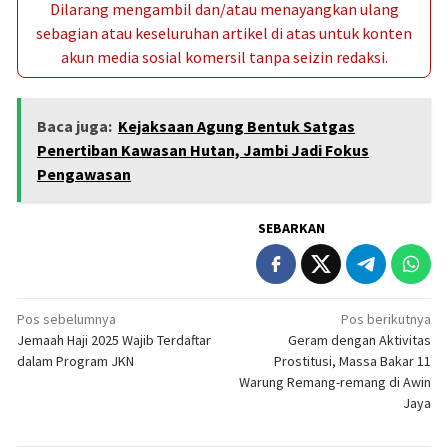
Dilarang mengambil dan/atau menayangkan ulang
sebagian atau keseluruhan artikel di atas untuk konten
akun media sosial komersil tanpa seizin redaksi.
Baca juga:
Kejaksaan Agung Bentuk Satgas
Penertiban Kawasan Hutan, Jambi Jadi Fokus
Pengawasan
SEBARKAN
Navigasi
Pos sebelumnya
Pos berikutnya
Jemaah Haji 2025 Wajib Terdaftar
Geram dengan Aktivitas
pos
dalam Program JKN
Prostitusi, Massa Bakar 11
Warung Remang-remang di Awin
Jaya