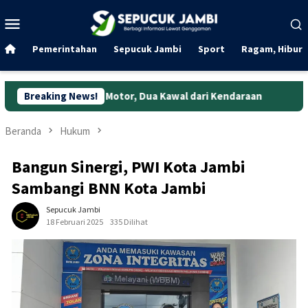
Loncat
Menu
ke
Mobile
konten
Pemerintahan
Sepucuk Jambi
Sport
Ragam, Hibura
bil Motor, Dua Kawal dari Kendaraan
Breaking News!
Rekaman CCTV Bongk
Beranda
Hukum
Bangun Sinergi, PWI Kota Jambi
Sambangi BNN Kota Jambi
Sepucuk Jambi
18 Februari 2025
335 Dilihat