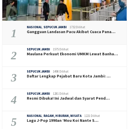
NASIONAL
,
SEPUCUK JAMBI
1732 Dilihat
1
Gangguan Landasan Pacu Akibat Cuaca Pana…
SEPUCUK JAMBI
1575 Dilihat
2
Maulana Perkuat Ekonomi UMKM Lewat Banha…
SEPUCUK JAMBI
1498 Dilihat
3
Daftar Lengkap Pejabat Baru Kota Jambi: …
SEPUCUK JAMBI
1281 Dilihat
4
Resmi Dibuka! Ini Jadwal dan Syarat Pend…
NASIONAL
,
RAGAM, HIBURAN, WISATA
1221 Dilihat
5
Lagu J-Pop 1990an ‘Mou Koi Nante S…