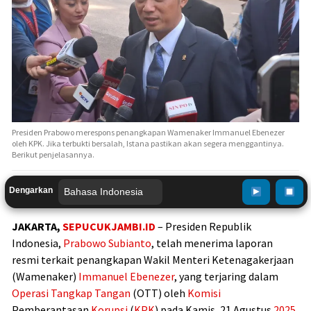
Presiden Prabowo merespons penangkapan Wamenaker Immanuel Ebenezer
oleh KPK. Jika terbukti bersalah, Istana pastikan akan segera menggantinya.
Berikut penjelasannya.
Dengarkan
JAKARTA,
SEPUCUKJAMBI.ID
– Presiden Republik
Indonesia,
Prabowo Subianto
, telah menerima laporan
resmi terkait penangkapan Wakil Menteri Ketenagakerjaan
(Wamenaker)
Immanuel Ebenezer
, yang terjaring dalam
Operasi Tangkap Tangan
(OTT) oleh
Komisi
Pemberantasan
Korupsi
(
KPK
) pada Kamis, 21 Agustus
2025
.