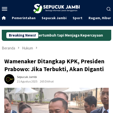
Loncat
Menu
ke
Mobile
konten
Pemerintahan
Sepucuk Jambi
Sport
Ragam, Hibura
dar Bertumbuh tapi Menjaga Kepercayaan
Breaking News!
Curanmor di Ok
Beranda
Hukum
Wamenaker Ditangkap KPK, Presiden
Prabowo: Jika Terbukti, Akan Diganti
Sepucuk Jambi
21 Agustus 2025
265 Dilihat