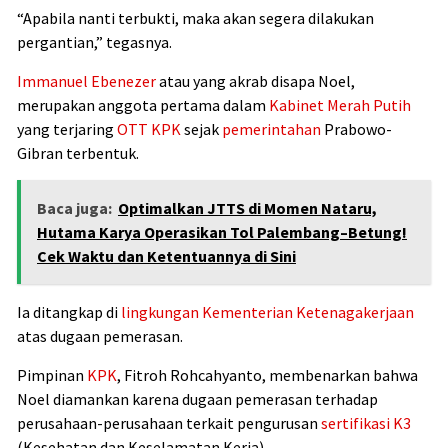
“Apabila nanti terbukti, maka akan segera dilakukan
pergantian,” tegasnya.
Immanuel Ebenezer
atau yang akrab disapa Noel,
merupakan anggota pertama dalam
Kabinet Merah Putih
yang terjaring
OTT KPK
sejak
pemerintahan
Prabowo-
Gibran terbentuk.
Baca juga:
Optimalkan JTTS di Momen Nataru,
Hutama Karya Operasikan Tol Palembang–Betung!
Cek Waktu dan Ketentuannya di Sini
Ia ditangkap di
lingkungan
Kementerian Ketenagakerjaan
atas dugaan pemerasan.
Pimpinan
KPK
, Fitroh Rohcahyanto, membenarkan bahwa
Noel diamankan karena dugaan pemerasan terhadap
perusahaan-perusahaan terkait pengurusan
sertifikasi K3
(Kesehatan dan Keselamatan Kerja).