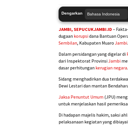
Dengarkan
JAMBI
, SEPUCUKJAMBI.ID
– Fakta
dugaan
korupsi
dana Bantuan Opera
Sembilan
, Kabupaten Muaro
Jambi
.
Dalam persidangan yang digelar di
dari Inspektorat Provinsi
Jambi
mem
dasar perhitungan
kerugian negara
.
Sidang menghadirkan dua terdakwa
Dewi Lestari dan mantan Bendahara
Jaksa Penuntut Umum
(JPU) mengha
untuk menjelaskan hasil pemeriks
Di hadapan majelis hakim, saksi a
pelaksanaan kegiatan yang dibiaya