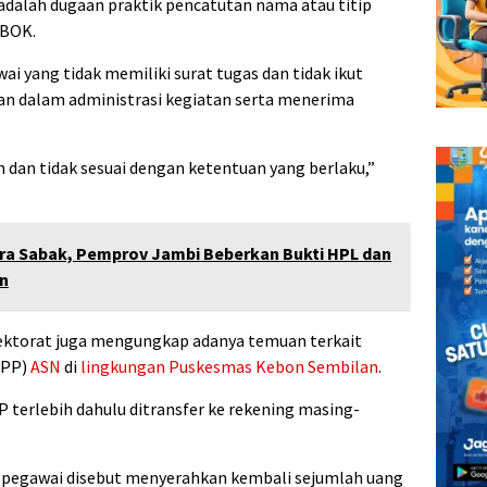
adalah dugaan praktik pencatutan nama atau titip
 BOK.
 yang tidak memiliki surat tugas dan tidak ikut
n dalam administrasi kegiatan serta menerima
an dan tidak sesuai dengan ketentuan yang berlaku,”
ra Sabak, Pemprov Jambi Beberkan Bukti HPL dan
an
pektorat juga mengungkap adanya temuan terkait
TPP)
ASN
di
lingkungan
Puskesmas Kebon Sembilan
.
 terlebih dahulu ditransfer ke rekening masing-
a pegawai disebut menyerahkan kembali sejumlah uang