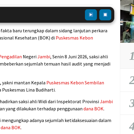
-fakta baru terungkap dalam sidang lanjutan perkara
sional Kesehatan (BOK) di
Puskesmas Kebon
1
Pengadilan
Negeri
Jambi
, Senin 8 Juni 2026, saksi ahli
beberkan sejumlah temuan hasil audit yang menjadi
2
, yakni mantan Kepala
Puskesmas Kebon Sembilan
 Puskesmas Lina Budiharti.
3
dirkan saksi ahli Widi dari Inspektorat Provinsi
Jambi
aan yang dilakukan terhadap penggunaan
dana BOK
.
hli mengungkap adanya sejumlah ketidaksesuaian dalam
4
i
dana BOK
.