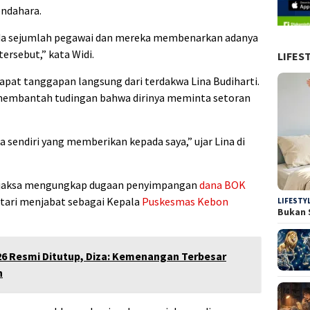
endahara.
da sejumlah pegawai dan mereka membenarkan adanya
ersebut,” kata Widi.
LIFES
at tanggapan langsung dari terdakwa Lina Budiharti.
membantah tudingan bahwa dirinya meminta setoran
 sendiri yang memberikan kepada saya,” ujar Lina di
 jaksa mengungkap dugaan penyimpangan
dana BOK
tari menjabat sebagai Kepala
Puskesmas Kebon
LIFESTY
Bukan 
26 Resmi Ditutup, Diza: Kemenangan Terbesar
n