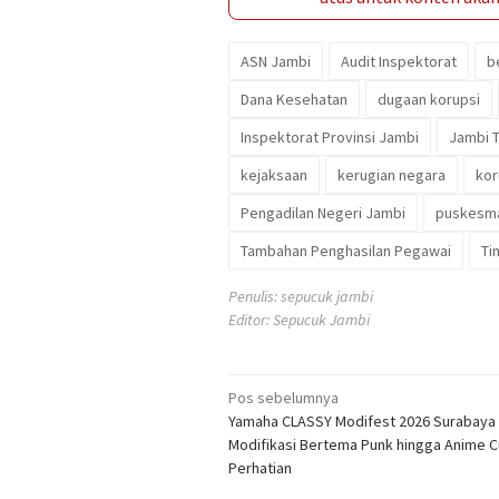
ASN Jambi
Audit Inspektorat
b
Dana Kesehatan
dugaan korupsi
Inspektorat Provinsi Jambi
Jambi T
kejaksaan
kerugian negara
kor
Pengadilan Negeri Jambi
puskesma
Tambahan Penghasilan Pegawai
Ti
Penulis: sepucuk jambi
Editor: Sepucuk Jambi
Navigasi
Pos sebelumnya
Yamaha CLASSY Modifest 2026 Surabaya
pos
Modifikasi Bertema Punk hingga Anime C
Perhatian