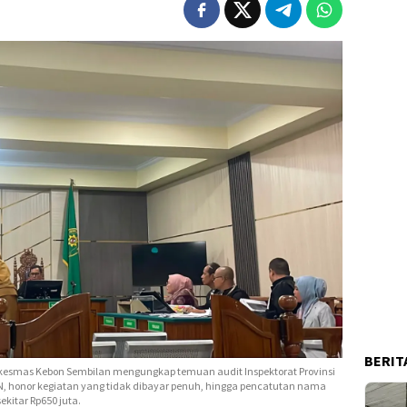
BERIT
kesmas Kebon Sembilan mengungkap temuan audit Inspektorat Provinsi
, honor kegiatan yang tidak dibayar penuh, hingga pencatutan nama
kitar Rp650 juta.