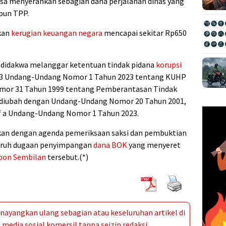
sa menyerahkan sebagian dana perjalanan dinas yang
pun TPP.
kan
kerugian keuangan negara
mencapai sekitar Rp650
ri didakwa melanggar ketentuan tindak pidana
korupsi
603 Undang-Undang Nomor 1 Tahun 2023 tentang KUHP
omor 31 Tahun 1999 tentang Pemberantasan Tindak
diubah dengan Undang-Undang Nomor 20 Tahun 2001,
ruf a Undang-Undang Nomor 1 Tahun 2023.
tkan dengan agenda pemeriksaan saksi dan pembuktian
uruh dugaan penyimpangan
dana BOK
yang menyeret
bon Sembilan
tersebut.(*)
ayangkan ulang sebagian atau keseluruhan artikel di
media sosial komersil tanpa seizin redaksi.