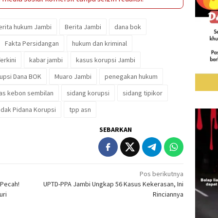
erita hukum Jambi
Berita Jambi
dana bok
Fakta Persidangan
hukum dan kriminal
erkini
kabar jambi
kasus korupsi Jambi
upsi Dana BOK
Muaro Jambi
penegakan hukum
s kebon sembilan
sidang korupsi
sidang tipikor
ndak Pidana Korupsi
tpp asn
SEBARKAN
Pos berikutnya
 Pecah!
UPTD-PPA Jambi Ungkap 56 Kasus Kekerasan, Ini
uri
Rinciannya