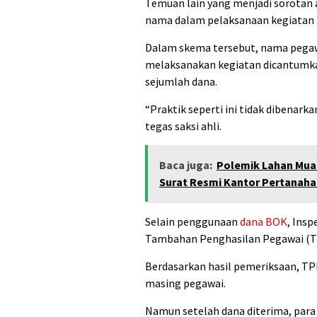
Temuan lain yang menjadi sorotan 
nama dalam pelaksanaan kegiatan
Dalam skema tersebut, nama pegawai
melaksanakan kegiatan dicantumka
sejumlah dana.
“Praktik seperti ini tidak dibenark
tegas saksi ahli.
Baca juga:
Polemik Lahan Mua
Surat Resmi Kantor Pertanah
Selain penggunaan
dana BOK
, Ins
Tambahan Penghasilan Pegawai (
Berdasarkan hasil pemeriksaan, TPP
masing pegawai.
Namun setelah dana diterima, par