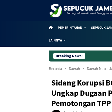
Loncat
ke
konten
PEMERINTAHAN
SEPUCUK JA
LAINNYA
Breaking News!
Dugaan Korups
Beranda
Daerah
Daerah Muaro J
Sidang Korupsi B
Ungkap Dugaan 
Pemotongan TPP