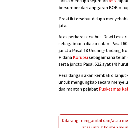
Jaksa menduga sejumlah
ASN
dipak
bersumber dari anggaran BOK mau
Praktik tersebut diduga menyebab
juta.
Atas perkara tersebut, Dewi Lesta
sebagaimana diatur dalam Pasal 
juncto Pasal 18 Undang-Undang N
Pidana
Korupsi
sebagaimana telah 
serta juncto Pasal 622 ayat (4) hu
Persidangan akan kembali dilanju
untuk mengungkap secara menyel
dua mantan pejabat
Puskesmas Ke
Dilarang mengambil dan/atau men
atas untuk konten akun 