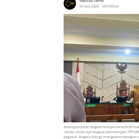
Sepucuk Jambi
10 Juni 2026
142 Dilihat
Sidang lanjutan dugaan korupsi dana BOK Pus
Jambi, mulai dari dugaan pemotongan TPP ASN
pegawai. Negara diduga mengalami kerugian se