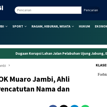
Pencarian
MBI
SPORT
RAGAM, HIBURAN, WISATA
HUKUM
EKONOM
i Lahan Jalan Pelabuhan Ujung Jabung, Eks Kepala BPN Tanjabti
KLASE
ambi
OK Muaro Jambi, Ahli
Pencatutan Nama dan