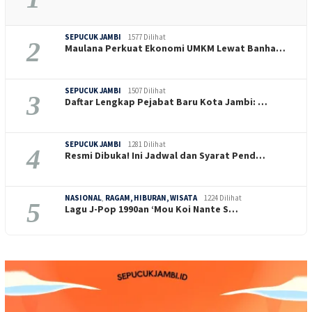
SEPUCUK JAMBI
1577 Dilihat
2
Maulana Perkuat Ekonomi UMKM Lewat Banha…
SEPUCUK JAMBI
1507 Dilihat
3
Daftar Lengkap Pejabat Baru Kota Jambi: …
SEPUCUK JAMBI
1281 Dilihat
4
Resmi Dibuka! Ini Jadwal dan Syarat Pend…
NASIONAL
,
RAGAM, HIBURAN, WISATA
1224 Dilihat
5
Lagu J-Pop 1990an ‘Mou Koi Nante S…