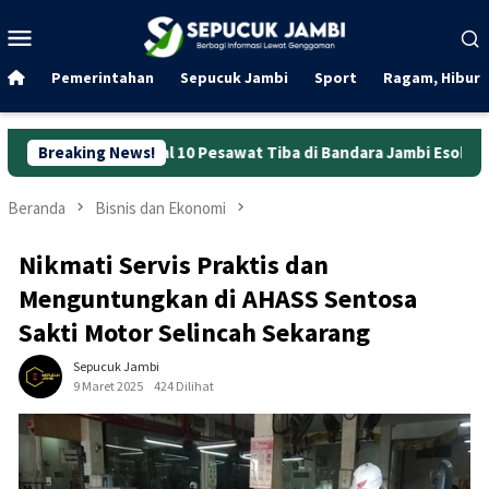
Loncat
Menu
ke
Mobile
konten
Pemerintahan
Sepucuk Jambi
Sport
Ragam, Hibura
dwal 10 Pesawat Tiba di Bandara Jambi Esok Hari
Breaking News!
Mulai P
Beranda
Bisnis dan Ekonomi
Nikmati Servis Praktis dan
Menguntungkan di AHASS Sentosa
Sakti Motor Selincah Sekarang
Sepucuk Jambi
9 Maret 2025
424 Dilihat