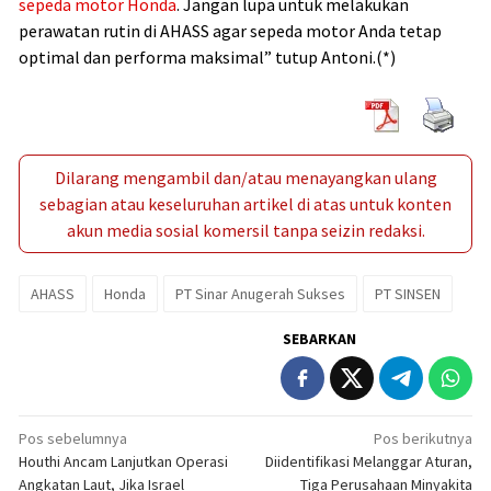
sepeda motor Honda
. Jangan lupa untuk melakukan
perawatan rutin di AHASS agar sepeda motor Anda tetap
optimal dan performa maksimal” tutup Antoni.(*)
Dilarang mengambil dan/atau menayangkan ulang
sebagian atau keseluruhan artikel di atas untuk konten
akun media sosial komersil tanpa seizin redaksi.
AHASS
Honda
PT Sinar Anugerah Sukses
PT SINSEN
SEBARKAN
Navigasi
Pos sebelumnya
Pos berikutnya
Houthi Ancam Lanjutkan Operasi
Diidentifikasi Melanggar Aturan,
pos
Angkatan Laut, Jika Israel
Tiga Perusahaan Minyakita