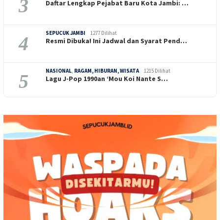
3
Daftar Lengkap Pejabat Baru Kota Jambi: …
SEPUCUK JAMBI
1277 Dilihat
4
Resmi Dibuka! Ini Jadwal dan Syarat Pend…
NASIONAL
,
RAGAM, HIBURAN, WISATA
1215 Dilihat
5
Lagu J-Pop 1990an ‘Mou Koi Nante S…