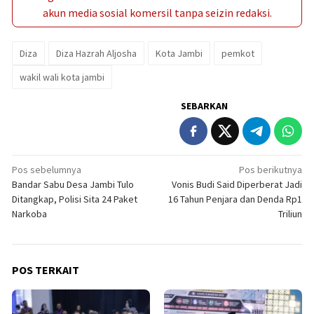
akun media sosial komersil tanpa seizin redaksi.
Diza
Diza Hazrah Aljosha
Kota Jambi
pemkot
wakil wali kota jambi
SEBARKAN
Navigasi
Pos sebelumnya
Pos berikutnya
Bandar Sabu Desa Jambi Tulo
Vonis Budi Said Diperberat Jadi
pos
Ditangkap, Polisi Sita 24 Paket
16 Tahun Penjara dan Denda Rp1
Narkoba
Triliun
POS TERKAIT