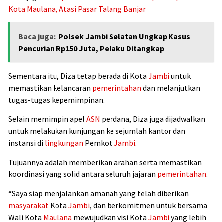
Kota Maulana, Atasi Pasar Talang Banjar
Baca juga:
Polsek Jambi Selatan Ungkap Kasus
Pencurian Rp150 Juta, Pelaku Ditangkap
Sementara itu, Diza tetap berada di Kota
Jambi
untuk
memastikan kelancaran
pemerintahan
dan melanjutkan
tugas-tugas kepemimpinan.
Selain memimpin apel
ASN
perdana, Diza juga dijadwalkan
untuk melakukan kunjungan ke sejumlah kantor dan
instansi di
lingkungan
Pemkot
Jambi
.
Tujuannya adalah memberikan arahan serta memastikan
koordinasi yang solid antara seluruh jajaran
pemerintahan
.
“Saya siap menjalankan amanah yang telah diberikan
masyarakat
Kota
Jambi
, dan berkomitmen untuk bersama
Wali Kota
Maulana
mewujudkan visi Kota
Jambi
yang lebih