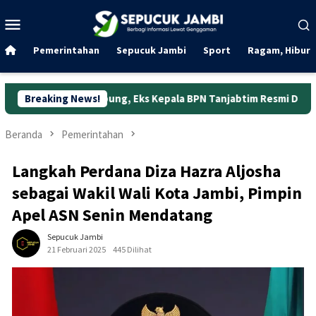
Loncat
Menu
ke
Mobile
konten
Pemerintahan
Sepucuk Jambi
Sport
Ragam, Hibura
Jabung, Eks Kepala BPN Tanjabtim Resmi Ditahan
Breaking News!
Dunia K
Beranda
Pemerintahan
Langkah Perdana Diza Hazra Aljosha
sebagai Wakil Wali Kota Jambi, Pimpin
Apel ASN Senin Mendatang
Sepucuk Jambi
21 Februari 2025
445 Dilihat