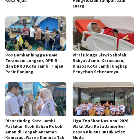
Kota Hijau
Pengelolaan Sampah Jadi
Energi
Pos Damkar hingga PDAM
Viral Diduga Siswi Sekolah
Terancam Longsor, DPR RI
Rakyat Jambi Keracunan,
dan DPRD Kota Jambi Tinjau
Dinsos Kota Jambi Ungkap
Pasir Panjang
Penyebab Sebenarnya
Disperindag Kota Jambi
Liga TopSkor Nasional 2026,
Pastikan Stok Bahan Pokok
Wakil Wali Kota Jambi Beri
Aman di Tengah Ancaman
Pesan Khusus untuk Atlet
Kemarau, Warga Diminta Tak
Muda