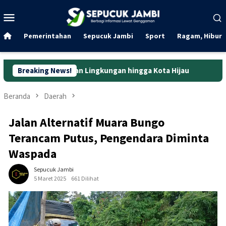
Loncat
Menu
ke
Mobile
konten
Pemerintahan
Sepucuk Jambi
Sport
Ragam, Hibura
an Lingkungan hingga Kota Hijau
Breaking News!
Kota Jambi Unjuk Gigi d
Beranda
Daerah
Jalan Alternatif Muara Bungo
Terancam Putus, Pengendara Diminta
Waspada
Sepucuk Jambi
5 Maret 2025
661 Dilihat