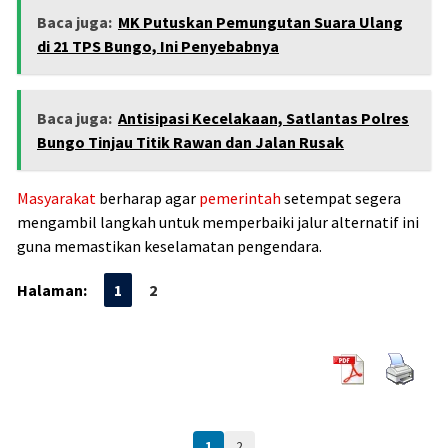
Baca juga:
MK Putuskan Pemungutan Suara Ulang
di 21 TPS Bungo, Ini Penyebabnya
Baca juga:
Antisipasi Kecelakaan, Satlantas Polres
Bungo Tinjau Titik Rawan dan Jalan Rusak
Masyarakat
berharap agar
pemerintah
setempat segera
mengambil langkah untuk memperbaiki jalur alternatif ini
guna memastikan keselamatan pengendara.
Halaman:
1
2
1
2