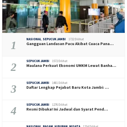
NASIONAL
,
SEPUCUK JAMBI
1722 Dilihat
1
Gangguan Landasan Pacu Akibat Cuaca Pana…
SEPUCUK JAMBI
1572 Dilihat
2
Maulana Perkuat Ekonomi UMKM Lewat Banha…
SEPUCUK JAMBI
1481 Dilihat
3
Daftar Lengkap Pejabat Baru Kota Jambi: …
SEPUCUK JAMBI
1276 Dilihat
4
Resmi Dibuka! Ini Jadwal dan Syarat Pend…
NASIONAL
,
RAGAM, HIBURAN, WISATA
1214 Dilihat