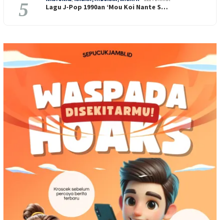
5
Lagu J-Pop 1990an ‘Mou Koi Nante S…