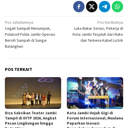
Navigasi
Pos sebelumnya
Pos berikutnya
Cegah Sampah Menumpuk,
Luka Bakar Serius, Pekerja di
pos
Polairud Polda Jambi Operasi
Kota Jambi Terjatuh dari Ruko
Bersih Sampah di Sungai
dan Terkena Kabel Listrik
Batanghari
POS TERKAIT
Diza Saksikan Teater Jambi
Kota Jambi Unjuk Gigi di
Tampil di DITP 2026, Angkat
Forum Internasional, Maulana
Pesan Lingkungan hingga
Paparkan Inovasi