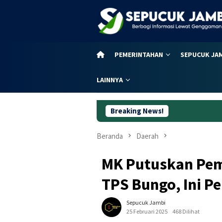
Loncat
ke
konten
PEMERINTAHAN
SEPUCUK JA
LAINNYA
Breaking News!
Daftar Lengkap Jadwal
Beranda
Daerah
MK Putuskan Pem
TPS Bungo, Ini 
Sepucuk Jambi
25 Februari 2025
468 Dilihat