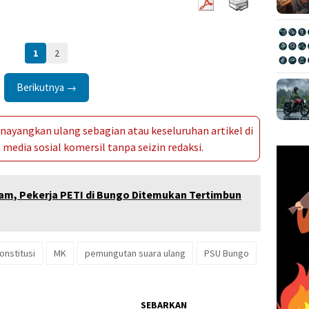
1
2
Berikutnya →
ayangkan ulang sebagian atau keseluruhan artikel di
media sosial komersil tanpa seizin redaksi.
am, Pekerja PETI di Bungo Ditemukan Tertimbun
nstitusi
MK
pemungutan suara ulang
PSU Bungo
SEBARKAN