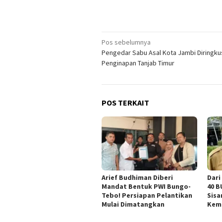
Navigasi
Pos sebelumnya
Pengedar Sabu Asal Kota Jambi Diringku
pos
Penginapan Tanjab Timur
POS TERKAIT
Arief Budhiman Diberi
Dari
Mandat Bentuk PWI Bungo-
40 B
Tebo! Persiapan Pelantikan
Sisa
Mulai Dimatangkan
Kem