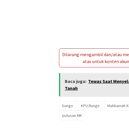
Dilarang mengambil dan/atau men
atas untuk konten akun 
Baca juga:
Tewas Saat Menyel
Tanah
bungo
KPU Bungo
Mahkamah Ko
putusan MK