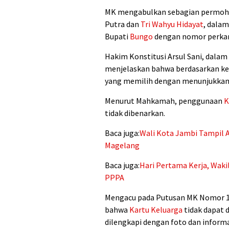
MK mengabulkan sebagian permohon
Putra dan
Tri Wahyu Hidayat
, dala
Bupati
Bungo
dengan nomor perkar
Hakim Konstitusi Arsul Sani, dalam 
menjelaskan bahwa berdasarkan ke
yang memilih dengan menunjukka
Menurut Mahkamah, penggunaan
K
tidak dibenarkan.
Baca juga:
Wali Kota Jambi Tampil A
Magelang
Baca juga:
Hari Pertama Kerja, Wakil
PPPA
Mengacu pada Putusan MK Nomor 
bahwa
Kartu Keluarga
tidak dapat d
dilengkapi dengan foto dan informa