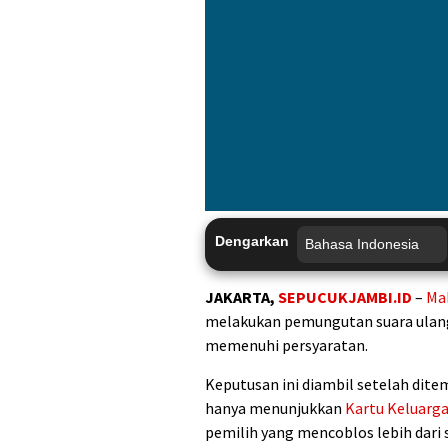
Dengarkan
JAKARTA,
SEPUCUKJAMBI.ID
–
Ma
melakukan pemungutan suara ulang 
memenuhi persyaratan.
Keputusan ini diambil setelah dite
hanya menunjukkan
Kartu Keluarg
pemilih yang mencoblos lebih dari 