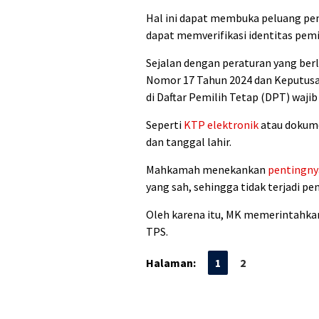
Hal ini dapat membuka peluang pe
dapat memverifikasi identitas pemil
Sejalan dengan peraturan yang berl
Nomor 17 Tahun 2024 dan Keputusa
di Daftar Pemilih Tetap (DPT) waji
Seperti
KTP elektronik
atau dokum
dan tanggal lahir.
Mahkamah menekankan
pentingny
yang sah, sehingga tidak terjadi pe
Oleh karena itu, MK memerintahkan
TPS.
Halaman:
1
2