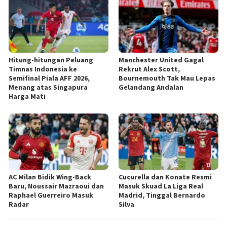
Hitung-hitungan Peluang
Manchester United Gagal
Timnas Indonesia ke
Rekrut Alex Scott,
Semifinal Piala AFF 2026,
Bournemouth Tak Mau Lepas
Menang atas Singapura
Gelandang Andalan
Harga Mati
AC Milan Bidik Wing-Back
Cucurella dan Konate Resmi
Baru, Noussair Mazraoui dan
Masuk Skuad La Liga Real
Raphael Guerreiro Masuk
Madrid, Tinggal Bernardo
Radar
Silva