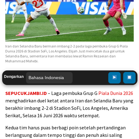
Iran dan Selandia Baru bermain imbang 2-2 pada laga pembuka Grup G Piala
Dunia 2026 di Stadion SoFi, Los Angeles. Elijah Just mencetak dua gol untuk
Selandia Baru, sementara Iran membalas lewat Ramin Rezaeian dan
Mohammad Mohebi.
Dengarkan
SEPUCUKJAMBI.ID
– Laga pembuka Grup G
Piala Dunia 2026
menghadirkan duel ketat antara Iran dan Selandia Baru yang
berakhir imbang 2-2 di Stadion SoFi, Los Angeles, Amerika
Serikat, Selasa 16 Juni 2026 waktu setempat.
Kedua tim harus puas berbagi poin setelah pertandingan
berlangsung dalam tempo tinggi dan penuh aksi saling