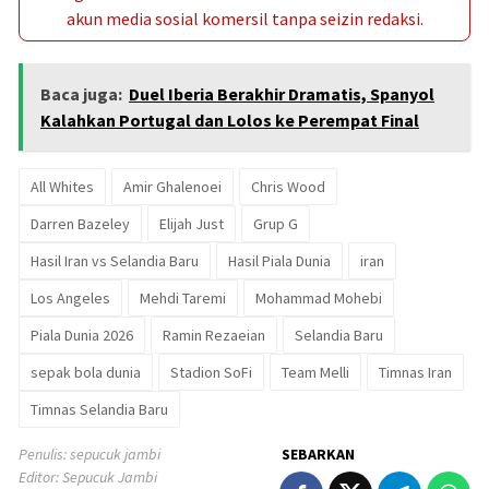
akun media sosial komersil tanpa seizin redaksi.
Baca juga:
Duel Iberia Berakhir Dramatis, Spanyol
Kalahkan Portugal dan Lolos ke Perempat Final
All Whites
Amir Ghalenoei
Chris Wood
Darren Bazeley
Elijah Just
Grup G
Hasil Iran vs Selandia Baru
Hasil Piala Dunia
iran
Los Angeles
Mehdi Taremi
Mohammad Mohebi
Piala Dunia 2026
Ramin Rezaeian
Selandia Baru
sepak bola dunia
Stadion SoFi
Team Melli
Timnas Iran
Timnas Selandia Baru
Penulis: sepucuk jambi
SEBARKAN
Editor: Sepucuk Jambi