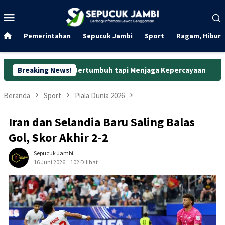
Loncat
Menu
ke
Mobile
konten
Pemerintahan
Sepucuk Jambi
Sport
Ragam, Hibura
dar Bertumbuh tapi Menjaga Kepercayaan
Breaking News!
Curanmor di Ok
Beranda
Sport
Piala Dunia 2026
Iran dan Selandia Baru Saling Balas
Gol, Skor Akhir 2-2
Sepucuk Jambi
16 Juni 2026
102 Dilihat