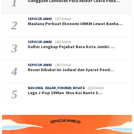
1
Gangguan Landasan Pacu Akibat Cuaca Pana…
SEPUCUK JAMBI
1577 Dilihat
2
Maulana Perkuat Ekonomi UMKM Lewat Banha…
SEPUCUK JAMBI
1501 Dilihat
3
Daftar Lengkap Pejabat Baru Kota Jambi: …
SEPUCUK JAMBI
1281 Dilihat
4
Resmi Dibuka! Ini Jadwal dan Syarat Pend…
NASIONAL
,
RAGAM, HIBURAN, WISATA
1222 Dilihat
5
Lagu J-Pop 1990an ‘Mou Koi Nante S…