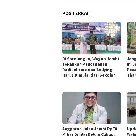
POS TERKAIT
Di Sarolangun, Wagub Jambi
Jang
Tekankan Pencegahan
Ini 
Radikalisme dan Bullying
Pesa
Harus Dimulai dari Sekolah
Thah
Anggaran Jalan Jambi Rp70
Upd
Miliar Dinilai Belum Cukup,
Wali