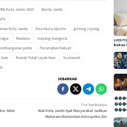
PBD Kota Jambi 2025
Berita Jambi
SPS
iman Kota Jambi
Diza Hazra Aljosha
gotong royong
hagia
Maulana
mayang mangurai
LIFESTY
Bukan 
pembangunan jambi
Perumahan Rakyat
 huni
Rumah Tidak Layak Huni
Susilawati
bi
SEBARKAN
Pos berikutnya
Skor Akhir
Wali Kota Jambi Ajak Masyarakat Jadikan
Muharam Momentum Introspeksi Diri