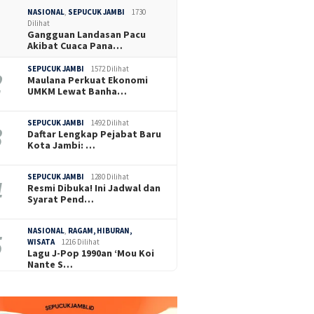
NASIONAL
,
SEPUCUK JAMBI
1730
Dilihat
Gangguan Landasan Pacu
Akibat Cuaca Pana…
SEPUCUK JAMBI
1572 Dilihat
Maulana Perkuat Ekonomi
UMKM Lewat Banha…
SEPUCUK JAMBI
1492 Dilihat
Daftar Lengkap Pejabat Baru
Kota Jambi: …
SEPUCUK JAMBI
1280 Dilihat
Resmi Dibuka! Ini Jadwal dan
Syarat Pend…
NASIONAL
,
RAGAM, HIBURAN,
WISATA
1216 Dilihat
Lagu J-Pop 1990an ‘Mou Koi
Nante S…