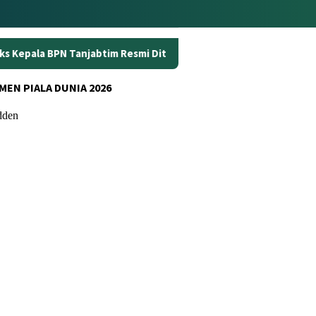
tim Resmi Ditahan
Dunia Kerja Berubah, Kemnaker Perku
MEN PIALA DUNIA 2026