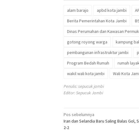
alam barajo
apbd kota jambi
A
Berita Pemerintahan Kota Jambi
B
Dinas Perumahan dan Kawasan Permuk
gotong royong warga
kampung ba
pembangunan infrastruktur jambi
Program Bedah Rumah
rumah layak
wakil wali kota jambi
Wali Kota Jam
Penulis: sepucuk jambi
Editor: Sepucuk Jambi
Navigasi
Pos sebelumnya
Iran dan Selandia Baru Saling Balas Gol, 
pos
2-2