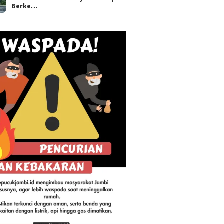
Berke…