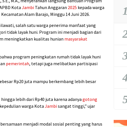
a
, S.E., M.A., menyerahkan langsung bantuan Program
 APBD Kota
Jambi
Tahun Anggaran
2025
kepada warga
1
 Kecamatan Alam Barajo, Minggu 14 Juni 2026.
silawati, salah satu warga penerima manfaat yang
2
 tidak layak huni. Program ini menjadi bagian dari
m meningkatkan kualitas hunian
masyarakat
3
ahwa program peningkatan rumah tidak layak huni
uan
pemerintah
, tetapi juga melibatkan partisipasi
4
ebesar Rp20 juta mampu berkembang lebih besar
5
 hingga lebih dari Rp40 juta karena adanya
gotong
a kepedulian warga Kota
Jambi
sangat tinggi,” ujar
ersamaan menjadi modal sosial penting yang harus