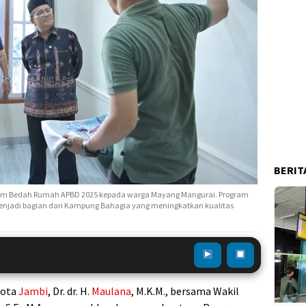
BERIT
am Bedah Rumah APBD 2025 kepada warga Mayang Mangurai. Program
enjadi bagian dari Kampung Bahagia yang meningkatkan kualitas
Kota
Jambi
, Dr. dr. H.
Maulana
, M.K.M., bersama Wakil