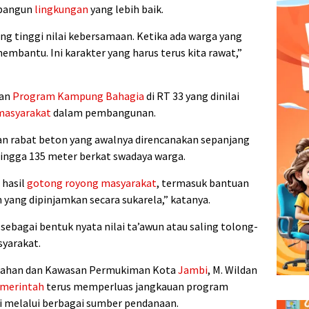
mbangun
lingkungan
yang lebih baik.
g tinggi nilai kebersamaan. Ketika ada warga yang
membantu. Ini karakter yang harus terus kita rawat,”
lan
Program Kampung Bahagia
di RT 33 yang dinilai
 masyarakat
dalam pembangunan.
n rabat beton yang awalnya direncanakan sepanjang
 hingga 135 meter berkat swadaya warga.
 hasil
gotong royong masyarakat
, termasuk bantuan
yang dipinjamkan secara sukarela,” katanya.
sebagai bentuk nyata nilai ta’awun atau saling tolong-
yarakat.
umahan dan Kawasan Permukiman Kota
Jambi
, M. Wildan
merintah
terus memperluas jangkauan program
i melalui berbagai sumber pendanaan.