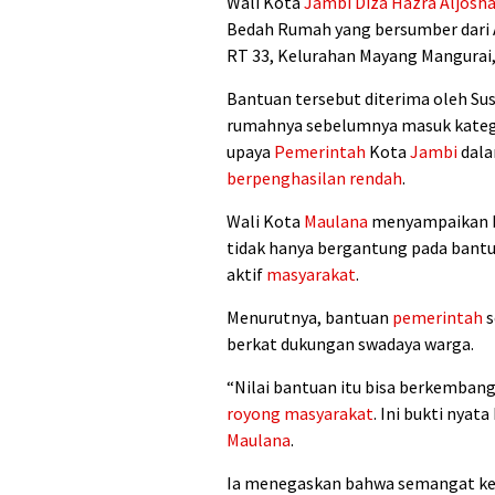
Wali Kota
Jambi
Diza Hazra Aljosh
Bedah Rumah yang bersumber dari
RT 33, Kelurahan Mayang Mangurai,
Bantuan tersebut diterima oleh Su
rumahnya sebelumnya masuk kategori
upaya
Pemerintah
Kota
Jambi
dala
berpenghasilan rendah
.
Wali Kota
Maulana
menyampaikan b
tidak hanya bergantung pada bant
aktif
masyarakat
.
Menurutnya, bantuan
pemerintah
s
berkat dukungan swadaya warga.
“Nilai bantuan itu bisa berkembang
royong masyarakat
. Ini bukti nyat
Maulana
.
Ia menegaskan bahwa semangat keb