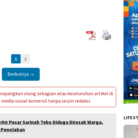
1
2
Berikutnya →
ayangkan ulang sebagian atau keseluruhan artikel di
media sosial komersil tanpa seizin redaksi.
LIFES
rkir Pasar Sarinah Tebo Diduga Dirusak Warga,
i Penolakan