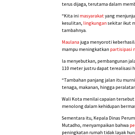
terus dijaga, terutama dalam me
“Kita ini
masyarakat
yang menjunjun
kesulitan,
lingkungan
sekitar ikut 
tambahnya.
Maulana
juga menyoroti keberhasi
mampu meningkatkan
partisipasi
Ia menyebutkan, pembangunan jala
110 meter justru dapat terealisasi
“Tambahan panjang jalan itu murni
tenaga, makanan, hingga peralatan 
Wali Kota menilai capaian tersebut 
menolong dalam kehidupan bermas
Sementara itu, Kepala Dinas Per
Mutadho, menyampaikan bahwa
pe
peningkatan rumah tidak layak hun