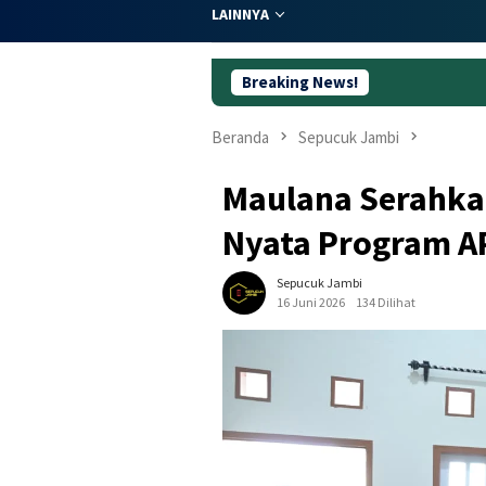
LAINNYA
Breaking News!
Dugaan Koru
Beranda
Sepucuk Jambi
Maulana Serahka
Nyata Program A
Sepucuk Jambi
16 Juni 2026
134 Dilihat