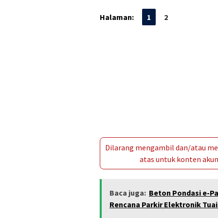
Halaman:
1
2
Dilarang mengambil dan/atau men
atas untuk konten akun 
Baca juga:
Beton Pondasi e-Pa
Rencana Parkir Elektronik Tua