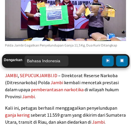
Polda Jambi Gagalkan Penyelundupan Ganja 11,5 Kg, Dua Kurir Ditangkap
Dengarkan
JAMBI
,
SEPUCUKJAMBI.ID
– Direktorat Reserse Narkoba
(Ditresnarkoba) Polda
Jambi
kembali mencetak prestasi
dalam upaya
pemberantasan narkotika
di wilayah hukum
Provinsi
Jambi
.
Kali ini, petugas berhasil menggagalkan penyelundupan
ganja kering
seberat 11.559 gram yang dikirim dari Sumatera
Utara, transit di Riau, dan akan diedarkan di
Jambi
.