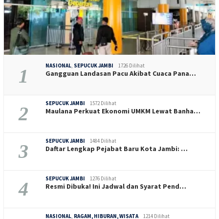
NASIONAL
,
SEPUCUK JAMBI
1726 Dilihat
1
Gangguan Landasan Pacu Akibat Cuaca Pana…
SEPUCUK JAMBI
1572 Dilihat
2
Maulana Perkuat Ekonomi UMKM Lewat Banha…
SEPUCUK JAMBI
1484 Dilihat
3
Daftar Lengkap Pejabat Baru Kota Jambi: …
SEPUCUK JAMBI
1276 Dilihat
4
Resmi Dibuka! Ini Jadwal dan Syarat Pend…
NASIONAL
,
RAGAM, HIBURAN, WISATA
1214 Dilihat