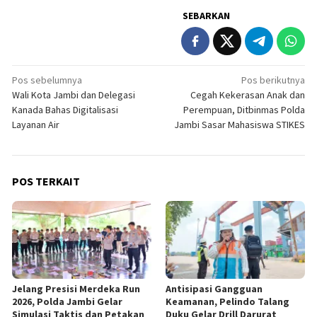
SEBARKAN
Navigasi
Pos sebelumnya
Pos berikutnya
Wali Kota Jambi dan Delegasi
Cegah Kekerasan Anak dan
pos
Kanada Bahas Digitalisasi
Perempuan, Ditbinmas Polda
Layanan Air
Jambi Sasar Mahasiswa STIKES
POS TERKAIT
Jelang Presisi Merdeka Run
Antisipasi Gangguan
2026, Polda Jambi Gelar
Keamanan, Pelindo Talang
Simulasi Taktis dan Petakan
Duku Gelar Drill Darurat