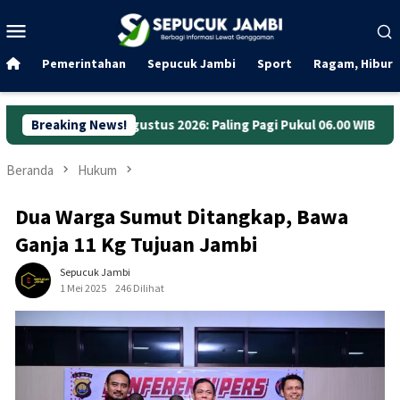
Loncat
Menu
ke
Mobile
konten
Pemerintahan
Sepucuk Jambi
Sport
Ragam, Hibura
Agustus 2026: Paling Pagi Pukul 06.00 WIB
Breaking News!
Anggaran Jalan
Beranda
Hukum
Dua Warga Sumut Ditangkap, Bawa
Ganja 11 Kg Tujuan Jambi
Sepucuk Jambi
1 Mei 2025
246 Dilihat