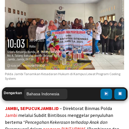
Polda Jambi Tanamkan Kesadaran Hukum di Kampus Lewat Program Cooling
System
Dengarkan
JAMBI
,
SEPUCUKJAMBI.ID
– Direktorat Binmas Polda
Jambi
melalui Subdit Bintibsos menggelar penyuluhan
bertema
“Pencegahan Kekerasan terhadap Anak dan
Perempuan”
dalam
program BINTURMAS
(Pembinaan dan