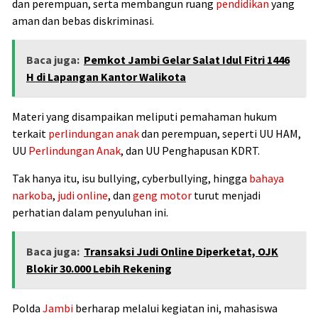
dan perempuan, serta membangun ruang
pendidikan
yang
aman dan bebas diskriminasi.
Baca juga:
Pemkot Jambi Gelar Salat Idul Fitri 1446
H di Lapangan Kantor Walikota
Materi yang disampaikan meliputi pemahaman hukum
terkait
perlindungan anak
dan perempuan, seperti UU HAM,
UU
Perlindungan Anak
, dan UU Penghapusan KDRT.
Tak hanya itu, isu bullying, cyberbullying, hingga
bahaya
narkoba
,
judi online
, dan
geng motor
turut menjadi
perhatian dalam penyuluhan ini.
Baca juga:
Transaksi Judi Online Diperketat, OJK
Blokir 30.000 Lebih Rekening
Polda
Jambi
berharap melalui kegiatan ini, mahasiswa