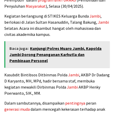
Penyuluhan
Masyarakat
), Selasa (30/04/2025).
Kegiatan berlangsung di STIKES Keluarga Bunda
Jambi
,
berlokasi di Jalan Sultan Hasanuddin, Talang Bakung,
Jambi
Selatan. Acara ini disambut hangat oleh mahasiswa dan
civitas akademika kampus.
Baca juga:
Kunjungi Polres Muaro Jambi, Kapolda
Jambi Dorong Penanganan Karhutla dan
Pembinaan Personel
Kasubdit Bintibsos Ditbinmas Polda
Jambi
, AKBP Dr Dadang
D Karyanto, MH, MPd, hadir bersama staf, membuka
kegiatan mewakili Dirbinmas Polda
Jambi
AKBP Henky
Poerwanto, SIK., MM.
Dalam sambutannya, disampaikan
pentingnya
peran
generasi muda
dalam mencegah kekerasan terhadap anak