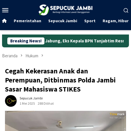
Loncat
Menu
ke
Mobile
konten
Pemerintahan
Sepucuk Jambi
Sport
Ragam, Hibura
ung Jabung, Eks Kepala BPN Tanjabtim Resmi Ditahan
Breaking News!
Dun
Beranda
Hukum
Cegah Kekerasan Anak dan
Perempuan, Ditbinmas Polda Jambi
Sasar Mahasiswa STIKES
Sepucuk Jambi
1 Mei 2025
288 Dilihat