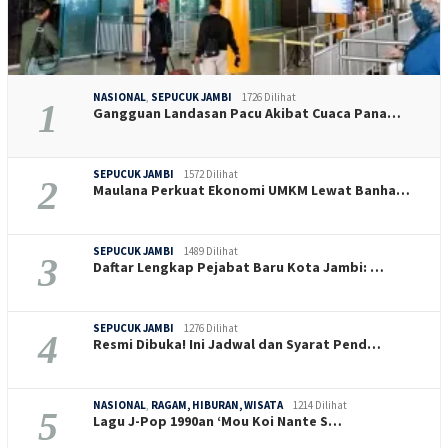
NASIONAL
,
SEPUCUK JAMBI
1726 Dilihat
1
Gangguan Landasan Pacu Akibat Cuaca Pana…
SEPUCUK JAMBI
1572 Dilihat
2
Maulana Perkuat Ekonomi UMKM Lewat Banha…
SEPUCUK JAMBI
1489 Dilihat
3
Daftar Lengkap Pejabat Baru Kota Jambi: …
SEPUCUK JAMBI
1276 Dilihat
4
Resmi Dibuka! Ini Jadwal dan Syarat Pend…
NASIONAL
,
RAGAM, HIBURAN, WISATA
1214 Dilihat
5
Lagu J-Pop 1990an ‘Mou Koi Nante S…