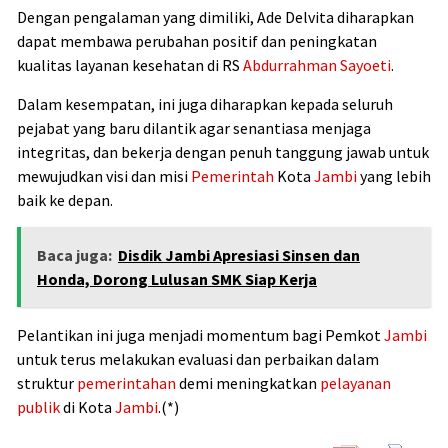
Dengan pengalaman yang dimiliki, Ade Delvita diharapkan
dapat membawa perubahan positif dan peningkatan
kualitas layanan kesehatan di RS
Abdurrahman Sayoeti
.
Dalam kesempatan, ini juga diharapkan kepada seluruh
pejabat yang baru dilantik agar senantiasa menjaga
integritas, dan bekerja dengan penuh tanggung jawab untuk
mewujudkan visi dan misi
Pemerintah
Kota
Jambi
yang lebih
baik ke depan.
Baca juga:
Disdik Jambi Apresiasi Sinsen dan
Honda, Dorong Lulusan SMK Siap Kerja
Pelantikan ini juga menjadi momentum bagi Pemkot
Jambi
untuk terus melakukan evaluasi dan perbaikan dalam
struktur
pemerintahan
demi meningkatkan
pelayanan
publik
di Kota
Jambi
.(*)