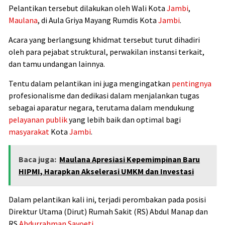
Pelantikan tersebut dilakukan oleh Wali Kota
Jambi
,
Maulana
, di Aula Griya Mayang Rumdis Kota
Jambi
.
Acara yang berlangsung khidmat tersebut turut dihadiri
oleh para pejabat struktural, perwakilan instansi terkait,
dan tamu undangan lainnya.
Tentu dalam pelantikan ini juga mengingatkan
pentingnya
profesionalisme dan dedikasi dalam menjalankan tugas
sebagai aparatur negara, terutama dalam mendukung
pelayanan publik
yang lebih baik dan optimal bagi
masyarakat
Kota
Jambi
.
Baca juga:
Maulana Apresiasi Kepemimpinan Baru
HIPMI, Harapkan Akselerasi UMKM dan Investasi
Dalam pelantikan kali ini, terjadi perombakan pada posisi
Direktur Utama (Dirut) Rumah Sakit (RS) Abdul Manap dan
RS
Abdurrahman Sayoeti
.