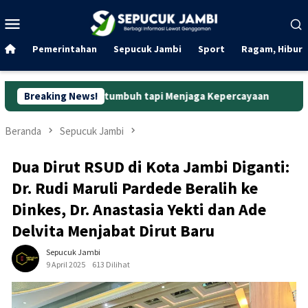
Loncat
Menu
ke
Mobile
konten
Pemerintahan
Sepucuk Jambi
Sport
Ragam, Hibura
r Bertumbuh tapi Menjaga Kepercayaan
Breaking News!
Curanmor di Oko L
Beranda
Sepucuk Jambi
Dua Dirut RSUD di Kota Jambi Diganti:
Dr. Rudi Maruli Pardede Beralih ke
Dinkes, Dr. Anastasia Yekti dan Ade
Delvita Menjabat Dirut Baru
Sepucuk Jambi
9 April 2025
613 Dilihat