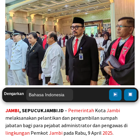
Dengarkan
JAMBI
, SEPUCUKJAMBI.ID
–
Pemerintah
Kota
Jambi
melaksanakan pelantikan dan pengambilan sumpah
jabatan bagi para pejabat administrator dan pengawas di
lingkungan
Pemkot
Jambi
pada Rabu, 9 April
2025
.