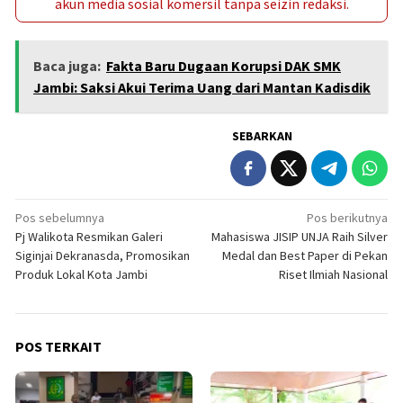
akun media sosial komersil tanpa seizin redaksi.
Baca juga:
Fakta Baru Dugaan Korupsi DAK SMK
Jambi: Saksi Akui Terima Uang dari Mantan Kadisdik
SEBARKAN
Navigasi
Pos sebelumnya
Pos berikutnya
Pj Walikota Resmikan Galeri
Mahasiswa JISIP UNJA Raih Silver
pos
Siginjai Dekranasda, Promosikan
Medal dan Best Paper di Pekan
Produk Lokal Kota Jambi
Riset Ilmiah Nasional
POS TERKAIT