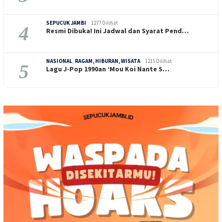
SEPUCUK JAMBI
1277 Dilihat
4
Resmi Dibuka! Ini Jadwal dan Syarat Pend…
NASIONAL
,
RAGAM, HIBURAN, WISATA
1215 Dilihat
5
Lagu J-Pop 1990an ‘Mou Koi Nante S…