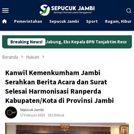
Loncat
Menu
ke
Mobile
konten
Pemerintahan
Sepucuk Jambi
Sport
Ragam, Hibura
ung Jabung, Eks Kepala BPN Tanjabtim Resmi Ditahan
Breaking News!
Du
Beranda
Hukum
Kanwil Kemenkumham Jambi
Serahkan Berita Acara dan Surat
Selesai Harmonisasi Ranperda
Kabupaten/Kota di Provinsi Jambi
Sepucuk Jambi
17 Februari 2025
331 Dilihat