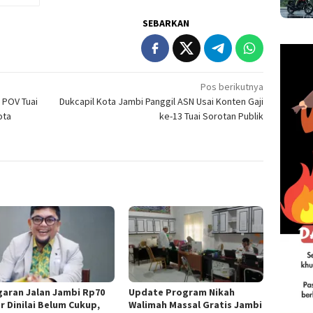
SEBARKAN
Pos berikutnya
 POV Tuai
Dukcapil Kota Jambi Panggil ASN Usai Konten Gaji
ota
ke-13 Tuai Sorotan Publik
aran Jalan Jambi Rp70
Update Program Nikah
ar Dinilai Belum Cukup,
Walimah Massal Gratis Jambi