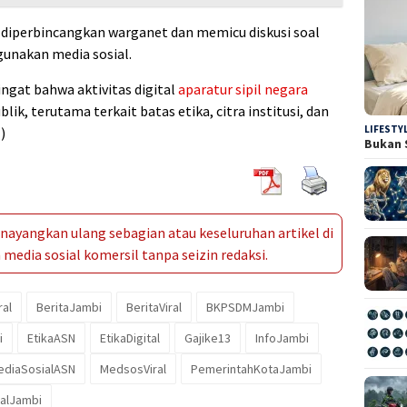
s diperbincangkan warganet dan memicu diskusi soal
unakan media sosial.
ingat bahwa aktivitas digital
aparatur sipil negara
k, terutama terkait batas etika, citra institusi, dan
LIFESTY
)
Bukan 
ayangkan ulang sebagian atau keseluruhan artikel di
media sosial komersil tanpa seizin redaksi.
ral
BeritaJambi
BeritaViral
BKPSDMJambi
i
EtikaASN
EtikaDigital
Gajike13
InfoJambi
ediaSosialASN
MedsosViral
PemerintahKotaJambi
ralJambi