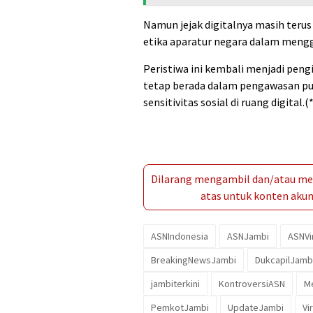
Namun jejak digitalnya masih teru
etika aparatur negara dalam mengg
Peristiwa ini kembali menjadi peng
tetap berada dalam pengawasan publi
sensitivitas sosial di ruang digital.(*
Dilarang mengambil dan/atau men
atas untuk konten akun 
ASNIndonesia
ASNJambi
ASNVi
BreakingNewsJambi
DukcapilJamb
jambiterkini
KontroversiASN
M
PemkotJambi
UpdateJambi
Vi