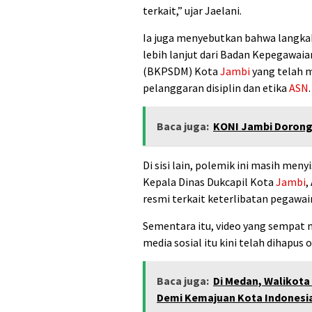
terkait,” ujar Jaelani.
Ia juga menyebutkan bahwa langka
lebih lanjut dari Badan Kepegawa
(BKPSDM) Kota
Jambi
yang telah 
pelanggaran disiplin dan etika
ASN
.
Baca juga:
KONI Jambi Dorong 
Di sisi lain, polemik ini masih men
Kepala Dinas Dukcapil Kota
Jambi
,
resmi terkait keterlibatan pegawain
Sementara itu, video yang sempat 
media sosial itu kini telah dihapu
Baca juga:
Di Medan, Walikota
Demi Kemajuan Kota Indonesi