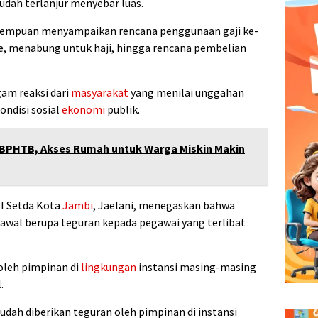
dah terlanjur menyebar luas.
empuan menyampaikan rencana penggunaan gaji ke-
e, menabung untuk haji, hingga rencana pembelian
am reaksi dari
masyarakat
yang menilai unggahan
ondisi sosial
ekonomi
publik.
 BPHTB, Akses Rumah untuk Warga Miskin Makin
II Setda Kota
Jambi
, Jaelani, menegaskan bahwa
awal berupa teguran kepada pegawai yang terlibat
oleh pimpinan di
lingkungan
instansi masing-masing
.
dah diberikan teguran oleh pimpinan di instansi