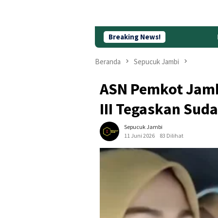
Breaking News!
Daftar Lengkap Jadwal Pesawat 
Beranda
Sepucuk Jambi
ASN Pemkot Jambi 
III Tegaskan Sud
Sepucuk Jambi
11 Juni 2026
83 Dilihat