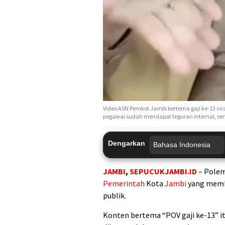
Video ASN Pemkot Jambi bertema gaji ke-13 vira
pegawai sudah mendapat teguran internal, s
Dengarkan
JAMBI
,
SEPUCUKJAMBI.ID
– Polem
Pemerintah
Kota
Jambi
yang memba
publik.
Konten bertema “POV gaji ke-13” it