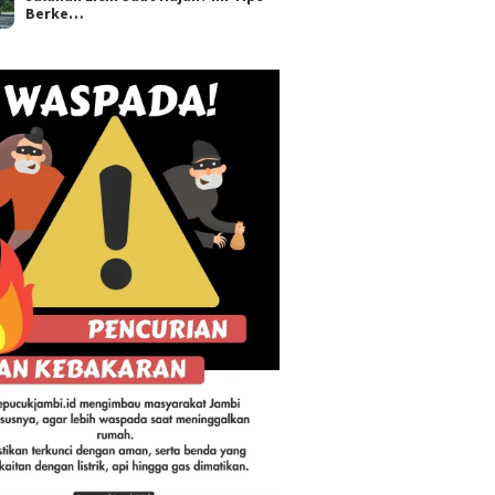
Berke…