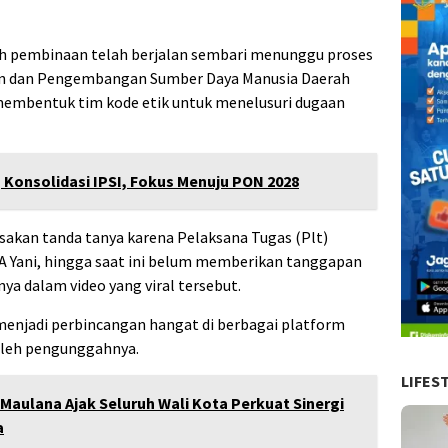
h pembinaan telah berjalan sembari menunggu proses
ian dan Pengembangan Sumber Daya Manusia Daerah
membentuk tim kode etik untuk menelusuri dugaan
Konsolidasi IPSI, Fokus Menuju PON 2028
yisakan tanda tanya karena Pelaksana Tugas (Plt)
 A Yani, hingga saat ini belum memberikan tanggapan
ya dalam video yang viral tersebut.
menjadi perbincangan hangat di berbagai platform
s oleh pengunggahnya.
LIFES
 Maulana Ajak Seluruh Wali Kota Perkuat Sinergi
a