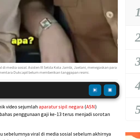
1
2
3
l di media sosial. Asisten III Setda Kota Jambi, Jaelani, menegaskan para
ementara Dukcapil belum memberikan tanggapan resmi.
4
5
ik video sejumlah
aparatur sipil negara
(
ASN
)
has penggunaan gaji ke-13 terus menjadi sorotan
u sebelumnya viral di media sosial sebelum akhirnya