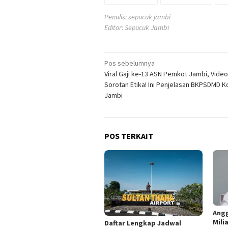
Penulis: sepucuk jambi
Editor: Sepucuk Jambi
Navigasi
Pos sebelumnya
Viral Gaji ke-13 ASN Pemkot Jambi, Video
pos
Sorotan Etika! Ini Penjelasan BKPSDMD K
Jambi
POS TERKAIT
Angg
Mili
Daftar Lengkap Jadwal