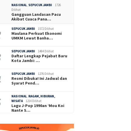
NASIONAL
,
SEPUCUK JAMBI
1726
Dilihat
Gangguan Landasan Pacu
Akibat Cuaca Pana…
SEPUCUK JAMBI
1572 Dilihat
Maulana Perkuat Ekonomi
UMKM Lewat Banha…
SEPUCUK JAMBI
1484 Dilihat
Daftar Lengkap Pejabat Baru
Kota Jambi: …
SEPUCUK JAMBI
1276 Dilihat
Resmi Dibuka! Ini Jadwal dan
Syarat Pend…
NASIONAL
,
RAGAM, HIBURAN,
WISATA
1214 Dilihat
Lagu J-Pop 1990an ‘Mou Koi
Nante S…