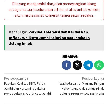
Dilarang mengambil dan/atau menayangkan ulang
sebagian atau keseluruhan artikel di atas untuk konten
akun media sosial komersil tanpa seizin redaksi.
Baca juga:
Perkuat Toleransi dan Kendalikan
Inflasi, Walikota Jambi Salurkan 400 Sembako
Jelang Imlek
SEBARKAN
Navigasi
Pos sebelumnya
Pos berikutnya
Pastikan Kualitas BBM, Polda
Walikota Jambi Maulana Pimpin
pos
Jambi dan Pertamina Lakukan
Rakor OPD, Ajak Semua Pihak
Pengecekan SPBU di Kota Jambi
Dukung Program 100 Hari Kerja