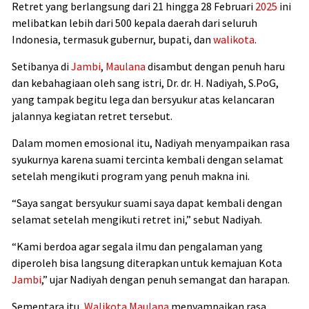
Retret yang berlangsung dari 21 hingga 28 Februari
2025
ini
melibatkan lebih dari 500 kepala daerah dari seluruh
Indonesia, termasuk gubernur, bupati, dan
walikota
.
Setibanya di
Jambi
,
Maulana
disambut dengan penuh haru
dan kebahagiaan oleh sang istri, Dr. dr. H. Nadiyah, S.PoG,
yang tampak begitu lega dan bersyukur atas kelancaran
jalannya kegiatan retret tersebut.
Dalam momen emosional itu, Nadiyah menyampaikan rasa
syukurnya karena suami tercinta kembali dengan selamat
setelah mengikuti program yang penuh makna ini.
“Saya sangat bersyukur suami saya dapat kembali dengan
selamat setelah mengikuti retret ini,” sebut Nadiyah.
“Kami berdoa agar segala ilmu dan pengalaman yang
diperoleh bisa langsung diterapkan untuk kemajuan Kota
Jambi
,” ujar Nadiyah dengan penuh semangat dan harapan.
Sementara itu,
Walikota
Maulana
menyampaikan rasa