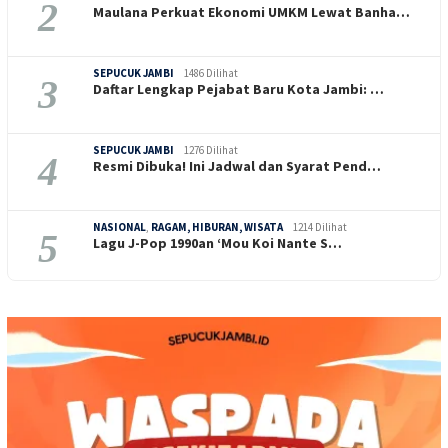
2
Maulana Perkuat Ekonomi UMKM Lewat Banha…
SEPUCUK JAMBI
1486 Dilihat
3
Daftar Lengkap Pejabat Baru Kota Jambi: …
SEPUCUK JAMBI
1276 Dilihat
4
Resmi Dibuka! Ini Jadwal dan Syarat Pend…
NASIONAL
,
RAGAM, HIBURAN, WISATA
1214 Dilihat
5
Lagu J-Pop 1990an ‘Mou Koi Nante S…