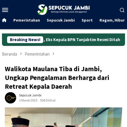
Loncat
Menu
ke
Mobile
konten
Pemerintahan
Sepucuk Jambi
Sport
Ragam, Hibura
ng, Eks Kepala BPN Tanjabtim Resmi Ditahan
Breaking News!
Dunia Kerja
Beranda
Pemerintahan
Walikota Maulana Tiba di Jambi,
Ungkap Pengalaman Berharga dari
Retreat Kepala Daerah
Sepucuk Jambi
1 Maret 2025
554 Dilihat