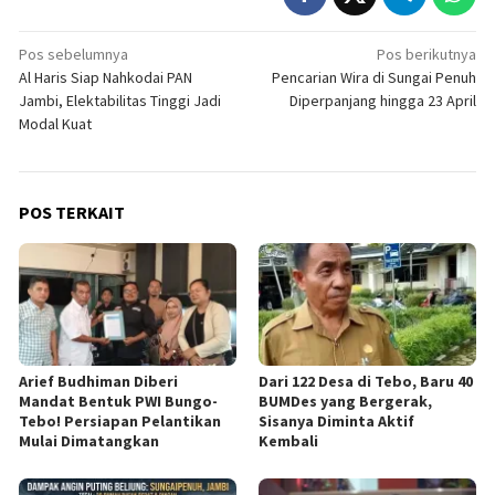
Navigasi
Pos sebelumnya
Pos berikutnya
Al Haris Siap Nahkodai PAN
Pencarian Wira di Sungai Penuh
pos
Jambi, Elektabilitas Tinggi Jadi
Diperpanjang hingga 23 April
Modal Kuat
POS TERKAIT
Arief Budhiman Diberi
Dari 122 Desa di Tebo, Baru 40
Mandat Bentuk PWI Bungo-
BUMDes yang Bergerak,
Tebo! Persiapan Pelantikan
Sisanya Diminta Aktif
Mulai Dimatangkan
Kembali