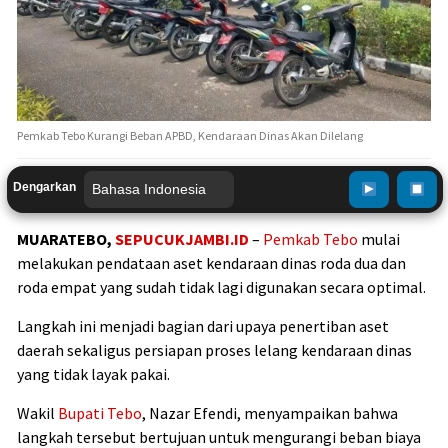
Pemkab Tebo Kurangi Beban APBD, Kendaraan Dinas Akan Dilelang
Dengarkan
MUARATEBO,
SEPUCUKJAMBI.ID
–
Pemkab Tebo
mulai
melakukan pendataan aset kendaraan dinas roda dua dan
roda empat yang sudah tidak lagi digunakan secara optimal.
Langkah ini menjadi bagian dari upaya penertiban aset
daerah sekaligus persiapan proses lelang kendaraan dinas
yang tidak layak pakai.
Wakil
Bupati Tebo
, Nazar Efendi, menyampaikan bahwa
langkah tersebut bertujuan untuk mengurangi beban biaya