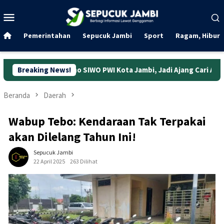
Loncat
Menu
ke
Mobile
konten
Pemerintahan
Sepucuk Jambi
Sport
Ragam, Hibura
ino SIWO PWI Kota Jambi, Jadi Ajang Cari Atlet
Breaking News!
Indosat
Beranda
Daerah
Wabup Tebo: Kendaraan Tak Terpakai
akan Dilelang Tahun Ini!
Sepucuk Jambi
22 April 2025
263 Dilihat