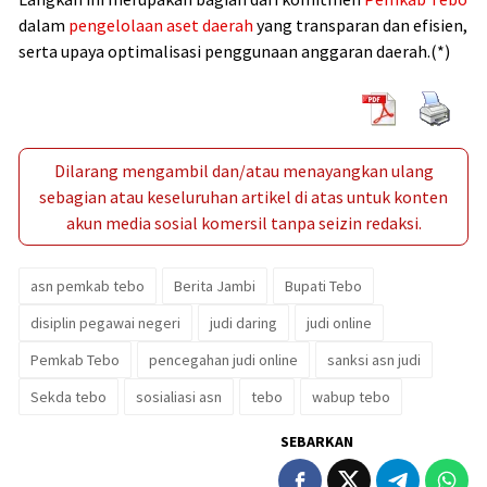
dalam
pengelolaan aset daerah
yang transparan dan efisien,
serta upaya optimalisasi penggunaan anggaran daerah.(*)
Dilarang mengambil dan/atau menayangkan ulang
sebagian atau keseluruhan artikel di atas untuk konten
akun media sosial komersil tanpa seizin redaksi.
asn pemkab tebo
Berita Jambi
Bupati Tebo
disiplin pegawai negeri
judi daring
judi online
Pemkab Tebo
pencegahan judi online
sanksi asn judi
Sekda tebo
sosialiasi asn
tebo
wabup tebo
SEBARKAN