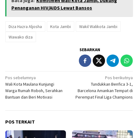
Baca juga:
Komitmen Wali Kota Jambi, Dukung
Penanganan HIV/AIDS Lewat Bansos
Diza Hazra Aljosha
Kota Jambi
Wakil Walikota Jambi
Wawako diza
SEBARKAN
Navigasi
Pos sebelumnya
Pos berikutnya
Wali Kota Maulana Kunjungi
Tundukkan Benfica 3-1,
pos
Warga Rumah Roboh, Serahkan
Barcelona Amankan Tempat di
Bantuan dan Beri Motivasi
Perempat Final Liga Champions
POS TERKAIT