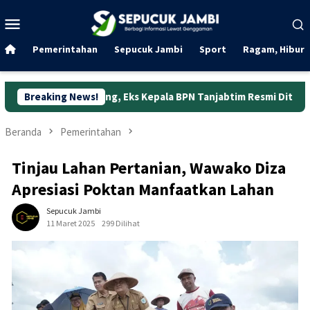
Loncat
Menu
ke
Mobile
konten
Pemerintahan
Sepucuk Jambi
Sport
Ragam, Hibura
 Jabung, Eks Kepala BPN Tanjabtim Resmi Ditahan
Breaking News!
Dunia
Beranda
Pemerintahan
Tinjau Lahan Pertanian, Wawako Diza
Apresiasi Poktan Manfaatkan Lahan
Sepucuk Jambi
11 Maret 2025
299 Dilihat