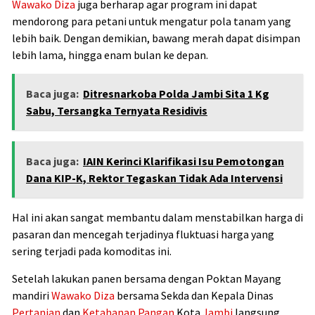
Wawako Diza
juga berharap agar program ini dapat
mendorong para petani untuk mengatur pola tanam yang
lebih baik. Dengan demikian, bawang merah dapat disimpan
lebih lama, hingga enam bulan ke depan.
Baca juga:
Ditresnarkoba Polda Jambi Sita 1 Kg
Sabu, Tersangka Ternyata Residivis
Baca juga:
IAIN Kerinci Klarifikasi Isu Pemotongan
Dana KIP-K, Rektor Tegaskan Tidak Ada Intervensi
Hal ini akan sangat membantu dalam menstabilkan harga di
pasaran dan mencegah terjadinya fluktuasi harga yang
sering terjadi pada komoditas ini.
Setelah lakukan panen bersama dengan Poktan Mayang
mandiri
Wawako Diza
bersama Sekda dan Kepala Dinas
Pertanian
dan
Ketahanan Pangan
Kota
Jambi
langsung