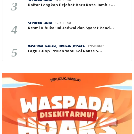
3
Daftar Lengkap Pejabat Baru Kota Jambi: …
SEPUCUK JAMBI
1277 Dilihat
4
Resmi Dibuka! Ini Jadwal dan Syarat Pend…
NASIONAL
,
RAGAM, HIBURAN, WISATA
1215 Dilihat
5
Lagu J-Pop 1990an ‘Mou Koi Nante S…