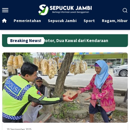
Loncat
Menu
ke
Mobile
konten
Pemerintahan
Sepucuk Jambi
Sport
Ragam, Hibura
Ambil Motor, Dua Kawal dari Kendaraan
Breaking News!
Rekaman CCTV Bon
20 September 2025