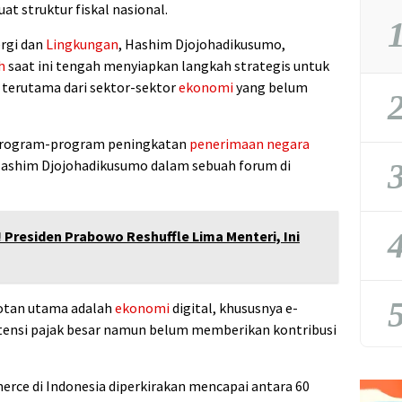
 struktur fiskal nasional.
1
rgi dan
Lingkungan
,
Hashim Djojohadikusumo
,
h
saat ini tengah menyiapkan langkah strategis untuk
, terutama dari sektor-sektor
ekonomi
yang belum
2
program-program peningkatan
penerimaan negara
3
ashim Djojohadikusumo
dalam sebuah forum di
4
! Presiden Prabowo Reshuffle Lima Menteri, Ini
5
rotan utama adalah
ekonomi
digital, khususnya e-
tensi pajak besar namun belum memberikan kontribusi
erce di Indonesia diperkirakan mencapai antara 60