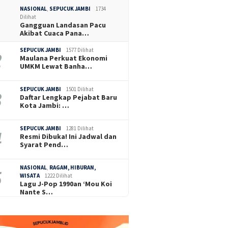
NASIONAL
,
SEPUCUK JAMBI
1734
Dilihat
Gangguan Landasan Pacu
Akibat Cuaca Pana…
SEPUCUK JAMBI
1577 Dilihat
Maulana Perkuat Ekonomi
UMKM Lewat Banha…
SEPUCUK JAMBI
1501 Dilihat
Daftar Lengkap Pejabat Baru
Kota Jambi: …
SEPUCUK JAMBI
1281 Dilihat
Resmi Dibuka! Ini Jadwal dan
Syarat Pend…
NASIONAL
,
RAGAM, HIBURAN,
WISATA
1222 Dilihat
Lagu J-Pop 1990an ‘Mou Koi
Nante S…