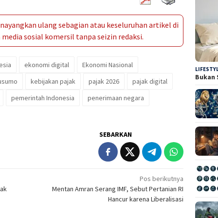
ayangkan ulang sebagian atau keseluruhan artikel di
media sosial komersil tanpa seizin redaksi.
esia
ekonomi digital
Ekonomi Nasional
LIFESTY
Bukan 
kusumo
kebijakan pajak
pajak 2026
pajak digital
pemerintah Indonesia
penerimaan negara
SEBARKAN
Pos berikutnya
cak
Mentan Amran Serang IMF, Sebut Pertanian RI
Hancur karena Liberalisasi