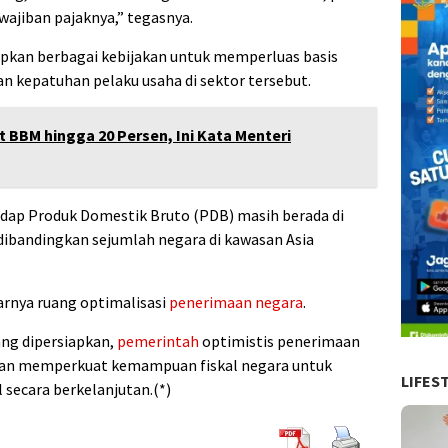
wajiban pajaknya,” tegasnya.
pkan berbagai kebijakan untuk memperluas basis
an kepatuhan pelaku usaha di sektor tersebut.
 BBM hingga 20 Persen, Ini Kata Menteri
rhadap Produk Domestik Bruto (PDB) masih berada di
 dibandingkan sejumlah negara di kawasan Asia
arnya ruang optimalisasi
penerimaan negara
.
ng dipersiapkan,
pemerintah
optimistis penerimaan
 dan memperkuat kemampuan fiskal negara untuk
LIFES
ecara berkelanjutan.(*)