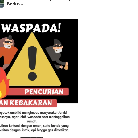
Berke…