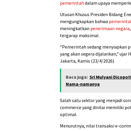
pemerintah
dalam upaya memperkuat
Utusan Khusus Presiden Bidang Ene
mengungkapkan bahwa
pemerinta
meningkatkan
penerimaan negara
tergarap maksimal.
“Pemerintah sedang menyiapkan 
yang akan segera dijalankan,” ujar
H
Jakarta, Kamis (23/4/2026).
Baca juga:
Sri Mulyani Dicopot
Nama-namanya
Salah satu sektor yang menjadi so
commerce yang dinilai memiliki po
optimal.
Menurutnya, nilai transaksi e-comm