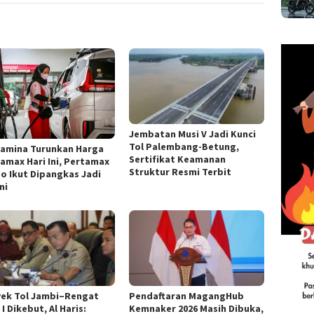
Jembatan Musi V Jadi Kunci
Tol Palembang-Betung,
tamina Turunkan Harga
Sertifikat Keamanan
amax Hari Ini, Pertamax
Struktur Resmi Terbit
o Ikut Dipangkas Jadi
ni
yek Tol Jambi–Rengat
Pendaftaran MagangHub
 I Dikebut, Al Haris:
Kemnaker 2026 Masih Dibuka,