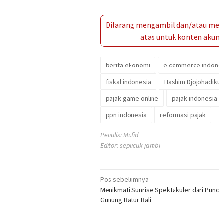
Dilarang mengambil dan/atau men
atas untuk konten akun 
berita ekonomi
e commerce indon
fiskal indonesia
Hashim Djojohadi
pajak game online
pajak indonesia
ppn indonesia
reformasi pajak
Penulis: Mufid
Editor: sepucuk jambi
Navigasi
Pos sebelumnya
Menikmati Sunrise Spektakuler dari Pun
pos
Gunung Batur Bali