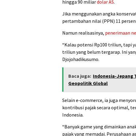
hingga 90 miliar
dolar AS
.
Jika menggunakan angka konservati
pertambahan nilai (PPN) 11 persen 
Namun realisasinya,
penerimaan n
“Kalau potensi Rp100 triliun, tapi 
triliun yang belum tergarap. Ini y
Djojohadikusumo
.
Baca juga:
Indonesia-Jepang T
Geopolitik Global
Selain e-commerce, ia juga menyoro
kontribusi pajak secara optimal, t
Indonesia.
“Banyak game yang dimainkan anak
pajak yang memadai. Perusahaan as