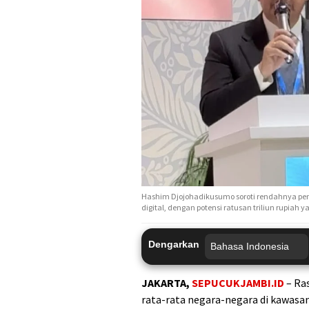
Hashim Djojohadikusumo soroti rendahnya pen
digital, dengan potensi ratusan triliun rupiah 
Dengarkan
JAKARTA,
SEPUCUKJAMBI.ID
– Ra
rata-rata negara-negara di kawasan