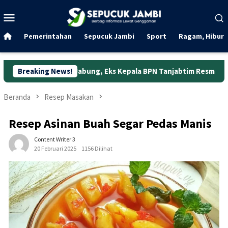
Loncat
Menu
ke
Mobile
konten
Pemerintahan
Sepucuk Jambi
Sport
Ragam, Hibura
g Jabung, Eks Kepala BPN Tanjabtim Resmi Ditahan
Breaking News!
Dunia
Beranda
Resep Masakan
Resep Asinan Buah Segar Pedas Manis
Content Writer 3
20 Februari 2025
1156 Dilihat