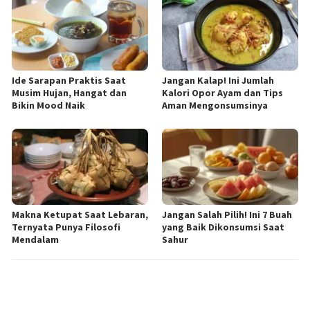
Ide Sarapan Praktis Saat
Jangan Kalap! Ini Jumlah
Musim Hujan, Hangat dan
Kalori Opor Ayam dan Tips
Bikin Mood Naik
Aman Mengonsumsinya
Makna Ketupat Saat Lebaran,
Jangan Salah Pilih! Ini 7 Buah
Ternyata Punya Filosofi
yang Baik Dikonsumsi Saat
Mendalam
Sahur