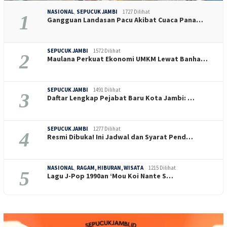
NASIONAL
,
SEPUCUK JAMBI
1727 Dilihat
1
Gangguan Landasan Pacu Akibat Cuaca Pana…
SEPUCUK JAMBI
1572 Dilihat
2
Maulana Perkuat Ekonomi UMKM Lewat Banha…
SEPUCUK JAMBI
1491 Dilihat
3
Daftar Lengkap Pejabat Baru Kota Jambi: …
SEPUCUK JAMBI
1277 Dilihat
4
Resmi Dibuka! Ini Jadwal dan Syarat Pend…
NASIONAL
,
RAGAM, HIBURAN, WISATA
1215 Dilihat
5
Lagu J-Pop 1990an ‘Mou Koi Nante S…