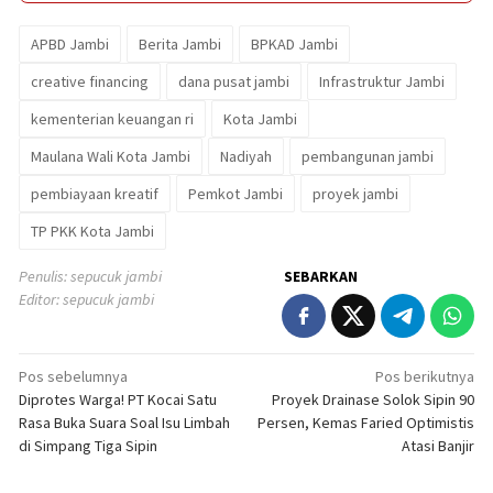
APBD Jambi
Berita Jambi
BPKAD Jambi
creative financing
dana pusat jambi
Infrastruktur Jambi
kementerian keuangan ri
Kota Jambi
Maulana Wali Kota Jambi
Nadiyah
pembangunan jambi
pembiayaan kreatif
Pemkot Jambi
proyek jambi
TP PKK Kota Jambi
Penulis: sepucuk jambi
SEBARKAN
Editor: sepucuk jambi
Navigasi
Pos sebelumnya
Pos berikutnya
Diprotes Warga! PT Kocai Satu
Proyek Drainase Solok Sipin 90
pos
Rasa Buka Suara Soal Isu Limbah
Persen, Kemas Faried Optimistis
di Simpang Tiga Sipin
Atasi Banjir