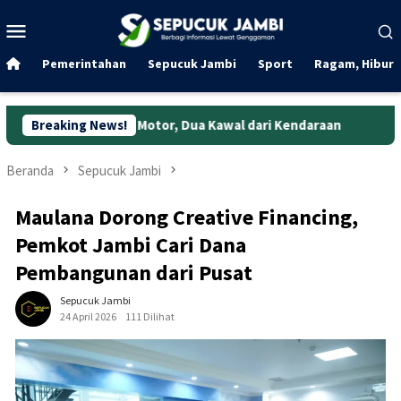
Loncat
Menu
ke
Mobile
konten
Pemerintahan
Sepucuk Jambi
Sport
Ragam, Hibura
bil Motor, Dua Kawal dari Kendaraan
Breaking News!
Rekaman CCTV Bongk
Beranda
Sepucuk Jambi
Maulana Dorong Creative Financing,
Pemkot Jambi Cari Dana
Pembangunan dari Pusat
Sepucuk Jambi
24 April 2026
111 Dilihat