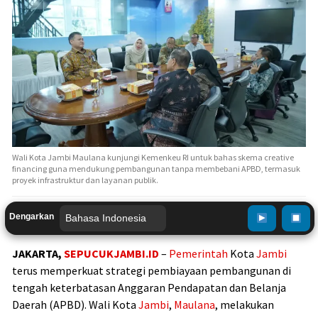
Wali Kota Jambi Maulana kunjungi Kemenkeu RI untuk bahas skema creative
financing guna mendukung pembangunan tanpa membebani APBD, termasuk
proyek infrastruktur dan layanan publik.
Dengarkan
JAKARTA,
SEPUCUKJAMBI.ID
–
Pemerintah
Kota
Jambi
terus memperkuat strategi pembiayaan pembangunan di
tengah keterbatasan Anggaran Pendapatan dan Belanja
Daerah (APBD). Wali Kota
Jambi
,
Maulana
, melakukan