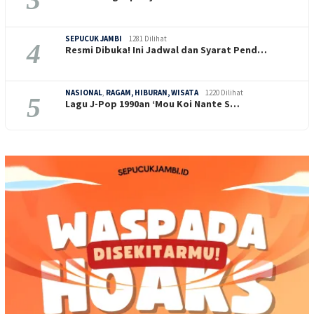
SEPUCUK JAMBI
1281 Dilihat
4
Resmi Dibuka! Ini Jadwal dan Syarat Pend…
NASIONAL
,
RAGAM, HIBURAN, WISATA
1220 Dilihat
5
Lagu J-Pop 1990an ‘Mou Koi Nante S…