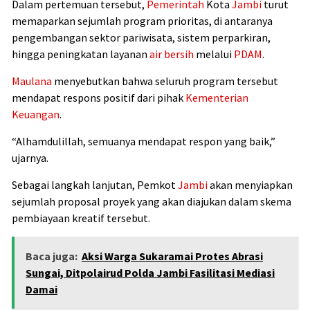
Dalam pertemuan tersebut,
Pemerintah
Kota
Jambi
turut
memaparkan sejumlah program prioritas, di antaranya
pengembangan sektor pariwisata, sistem perparkiran,
hingga peningkatan layanan
air bersih
melalui
PDAM
.
Maulana
menyebutkan bahwa seluruh program tersebut
mendapat respons positif dari pihak
Kementerian
Keuangan
.
“Alhamdulillah, semuanya mendapat respon yang baik,”
ujarnya.
Sebagai langkah lanjutan, Pemkot
Jambi
akan menyiapkan
sejumlah proposal proyek yang akan diajukan dalam skema
pembiayaan kreatif tersebut.
Baca juga:
Aksi Warga Sukaramai Protes Abrasi
Sungai, Ditpolairud Polda Jambi Fasilitasi Mediasi
Damai