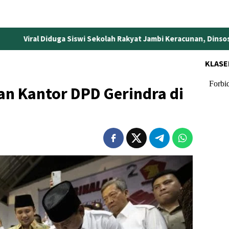
iswi Sekolah Rakyat Jambi Keracunan, Dinsos Kota Jambi Ungkap
KLASE
n Kantor DPD Gerindra di