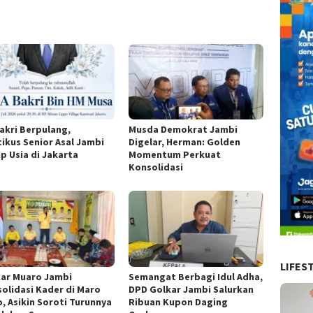
akri Berpulang,
Musda Demokrat Jambi
tikus Senior Asal Jambi
Digelar, Herman: Golden
p Usia di Jakarta
Momentum Perkuat
Konsolidasi
LIFES
kar Muaro Jambi
Semangat Berbagi Idul Adha,
olidasi Kader di Maro
DPD Golkar Jambi Salurkan
, Asikin Soroti Turunnya
Ribuan Kupon Daging