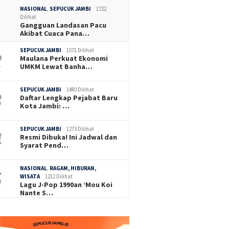
NASIONAL
,
SEPUCUK JAMBI
1722
Dilihat
Gangguan Landasan Pacu
Akibat Cuaca Pana…
SEPUCUK JAMBI
1571 Dilihat
Maulana Perkuat Ekonomi
UMKM Lewat Banha…
SEPUCUK JAMBI
1480 Dilihat
Daftar Lengkap Pejabat Baru
Kota Jambi: …
SEPUCUK JAMBI
1273 Dilihat
Resmi Dibuka! Ini Jadwal dan
Syarat Pend…
NASIONAL
,
RAGAM, HIBURAN,
WISATA
1212 Dilihat
Lagu J-Pop 1990an ‘Mou Koi
Nante S…