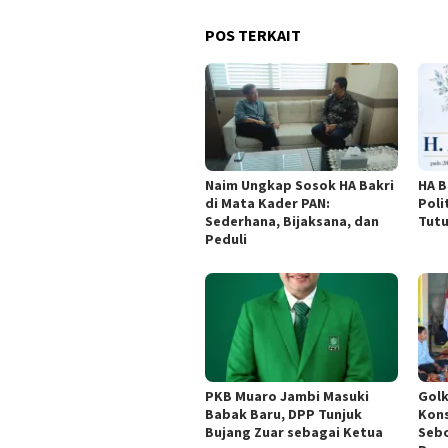
POS TERKAIT
Naim Ungkap Sosok HA Bakri
HA B
di Mata Kader PAN:
Poli
Sederhana, Bijaksana, dan
Tutu
Peduli
PKB Muaro Jambi Masuki
Gol
Babak Baru, DPP Tunjuk
Kons
Bujang Zuar sebagai Ketua
Sebo