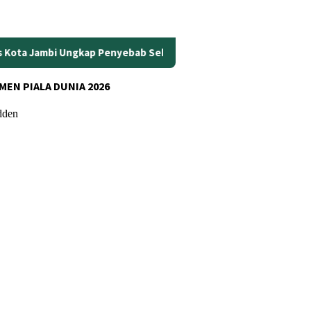
 Penyebab Sebenarnya
Wanita Pengguna Motor Wajib Paham
MEN PIALA DUNIA 2026