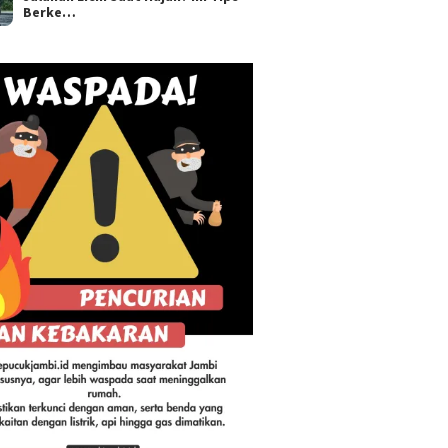
Berke…