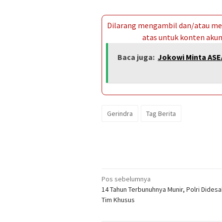
Dilarang mengambil dan/atau men
atas untuk konten akun 
Baca juga:
Jokowi Minta ASE
Gerindra
Tag Berita
Navigasi
Pos sebelumnya
14 Tahun Terbunuhnya Munir, Polri Dides
pos
Tim Khusus