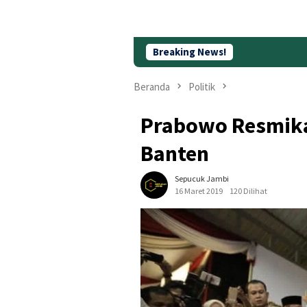
Breaking News!
Viral Diduga S
Beranda
Politik
Prabowo Resmika
Banten
Sepucuk Jambi
16 Maret 2019
120 Dilihat