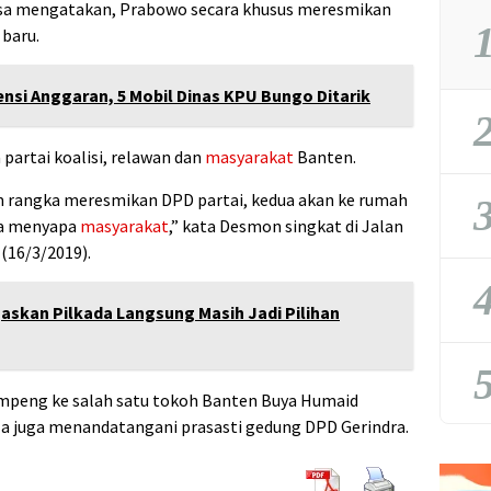
a mengatakan, Prabowo secara khusus meresmikan
1
 baru.
ensi Anggaran, 5 Mobil Dinas KPU Bungo Ditarik
2
partai koalisi, relawan dan
masyarakat
Banten.
m rangka meresmikan DPD partai, kedua akan ke rumah
3
gka menyapa
masyarakat
,” kata Desmon singkat di Jalan
(16/3/2019).
4
gaskan Pilkada Langsung Masih Jadi Pilihan
5
peng ke salah satu tokoh Banten Buya Humaid
 Ia juga menandatangani prasasti gedung DPD Gerindra.