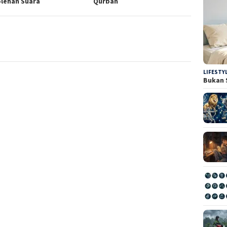
lehan Suara
Qurban
LIFESTY
Bukan 