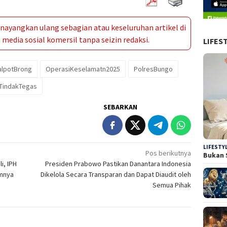
ayangkan ulang sebagian atau keseluruhan artikel di
media sosial komersil tanpa seizin redaksi.
LIFES
alpotBrong
OperasiKeselamatn2025
PolresBungo
TindakTegas
SEBARKAN
LIFESTY
Pos berikutnya
Bukan 
i, IPH
Presiden Prabowo Pastikan Danantara Indonesia
umnya
Dikelola Secara Transparan dan Dapat Diaudit oleh
Semua Pihak