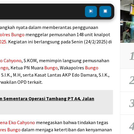
 langkah nyata dalam memberantas penggunaan
olres Bungo
menggelar pemusnahan 148 unit knalpot
025
. Kegiatan ini berlangsung pada Senin (24/2/2025) di
1
ko Cahyono
, S.KOM, memimpin langsung pemusnahan
ungo
, Ketua PN Muara
Bungo
, Wakapolres
Bungo
S.I.K., M.H, serta Kasat Lantas AKP Edo Damara, S.I.K.,
2
rwakilan OPD terkait.
n Sementara Operasi Tambang PT A4, Jalan
3
ena Eko Cahyono
menegaskan bahwa tindakan tegas
4
res Bungo
dalam menjaga ketertiban dan kenyamanan