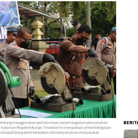
BERIT
pot brong menggunakan gerinda mesin dalam kegiatan pemusnahan
di halaman Mapolres Bungo. Tindakan ini merupakan simbol ketegasan
knalpot brong demi ketertiban dan kenyamanan masyarakat.