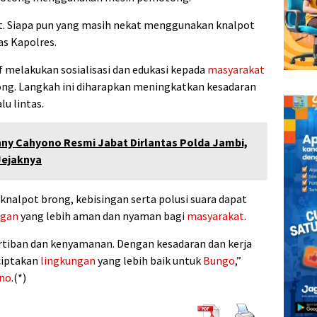
jut. Siapa pun yang masih nekat menggunakan knalpot
as Kapolres.
f melakukan sosialisasi dan edukasi kepada
masyarakat
ong. Langkah ini diharapkan meningkatkan kesadaran
lu lintas.
ny Cahyono Resmi Jabat Dirlantas Polda Jambi,
Jejaknya
alpot brong, kebisingan serta polusi suara dapat
ngan
yang lebih aman dan nyaman bagi
masyarakat
.
tiban dan kenyamanan. Dengan kesadaran dan kerja
ciptakan
lingkungan
yang lebih baik untuk
Bungo
,”
ono
.(*)