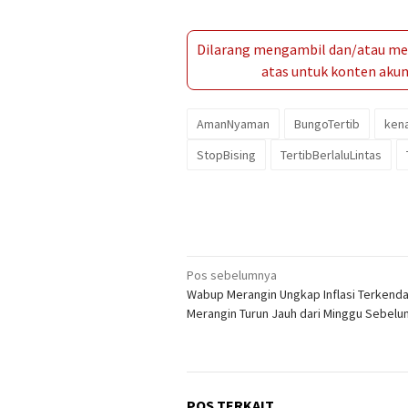
Dilarang mengambil dan/atau men
atas untuk konten akun 
AmanNyaman
BungoTertib
ken
StopBising
TertibBerlaluLintas
Navigasi
Pos sebelumnya
Wabup Merangin Ungkap Inflasi Terkendal
pos
Merangin Turun Jauh dari Minggu Sebel
POS TERKAIT