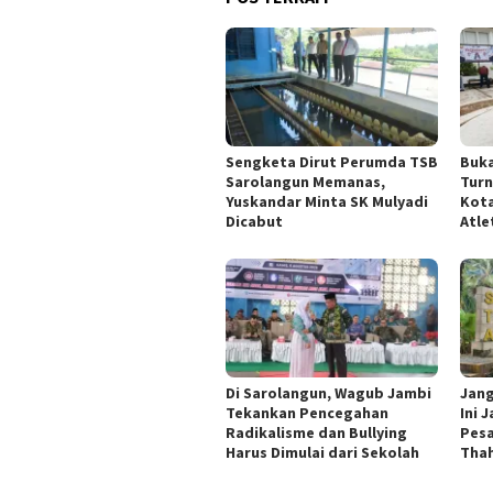
Sengketa Dirut Perumda TSB
Buka
Sarolangun Memanas,
Tur
Yuskandar Minta SK Mulyadi
Kota
Dicabut
Atle
Di Sarolangun, Wagub Jambi
Jang
Tekankan Pencegahan
Ini 
Radikalisme dan Bullying
Pesa
Harus Dimulai dari Sekolah
Thah