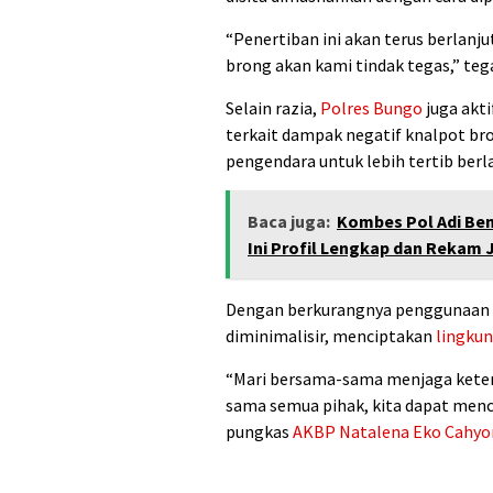
“Penertiban ini akan terus berlan
brong akan kami tindak tegas,” teg
Selain razia,
Polres Bungo
juga akti
terkait dampak negatif knalpot br
pengendara untuk lebih tertib berla
Baca juga:
Kombes Pol Adi Ben
Ini Profil Lengkap dan Rekam 
Dengan berkurangnya penggunaan kn
diminimalisir, menciptakan
lingku
“Mari bersama-sama menjaga keter
sama semua pihak, kita dapat men
pungkas
AKBP Natalena Eko Cahy