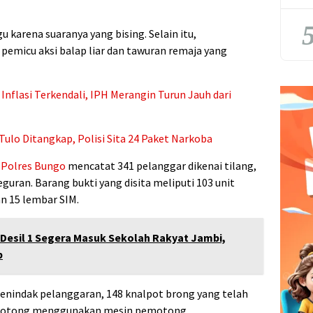
5
karena suaranya yang bising. Selain itu,
pemicu aksi balap liar dan tawuran remaja yang
nflasi Terkendali, IPH Merangin Turun Jauh dari
ulo Ditangkap, Polisi Sita 24 Paket Narkoba
,
Polres Bungo
mencatat 341 pelanggar dikenai tilang,
uran. Barang bukti yang disita meliputi 103 unit
n 15 lembar SIM.
 Desil 1 Segera Masuk Sekolah Rakyat Jambi,
p
enindak pelanggaran, 148 knalpot brong yang telah
dipotong menggunakan mesin pemotong.