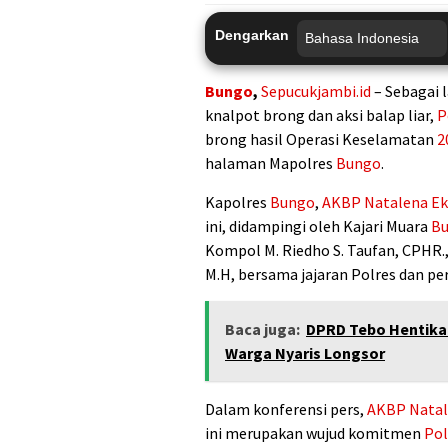
Dengarkan
Bungo
,
Sepucukjambi.id
– Sebagai
knalpot brong dan aksi balap liar,
P
brong hasil Operasi Keselamatan
2
halaman Mapolres
Bungo
.
Kapolres
Bungo
,
AKBP Natalena E
ini, didampingi oleh Kajari Muara
B
Kompol M. Riedho S. Taufan, CPHR., 
M.H, bersama jajaran Polres dan pe
Baca juga:
DPRD Tebo Hentika
Warga Nyaris Longsor
Dalam konferensi pers,
AKBP Natal
ini merupakan wujud komitmen
Pol