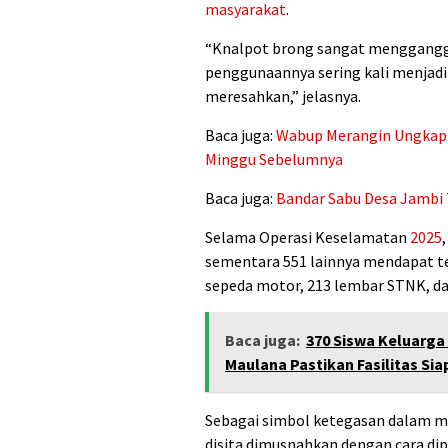
masyarakat
.
“Knalpot brong sangat mengganggu 
penggunaannya sering kali menjadi 
meresahkan,” jelasnya.
Baca juga:
Wabup Merangin Ungkap I
Minggu Sebelumnya
Baca juga:
Bandar Sabu Desa Jambi T
Selama Operasi Keselamatan
2025
sementara 551 lainnya mendapat teg
sepeda motor, 213 lembar STNK, da
Baca juga:
370 Siswa Keluarga
Maulana Pastikan Fasilitas Sia
Sebagai simbol ketegasan dalam m
disita dimusnahkan dengan cara 