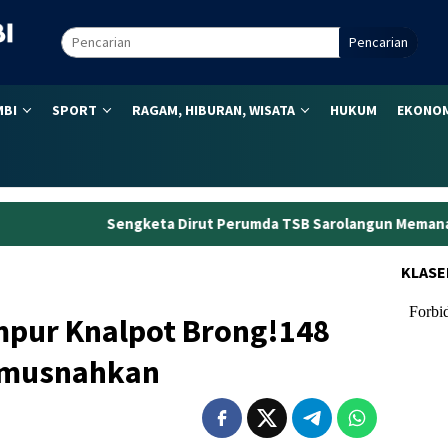
Pencarian
MBI
SPORT
RAGAM, HIBURAN, WISATA
HUKUM
EKONOM
eta Dirut Perumda TSB Sarolangun Memanas, Yuskandar Minta SK
KLASE
mpur Knalpot Brong!148
imusnahkan