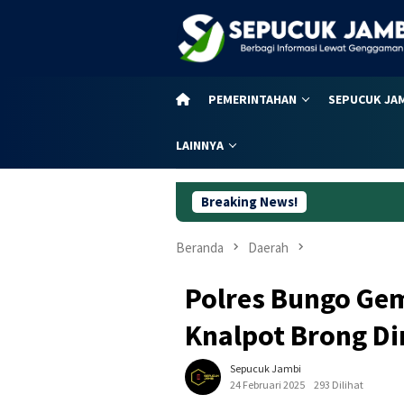
Loncat
ke
konten
PEMERINTAHAN
SEPUCUK JA
LAINNYA
Breaking News!
Sengk
Beranda
Daerah
Polres Bungo Ge
Knalpot Brong D
Sepucuk Jambi
24 Februari 2025
293 Dilihat