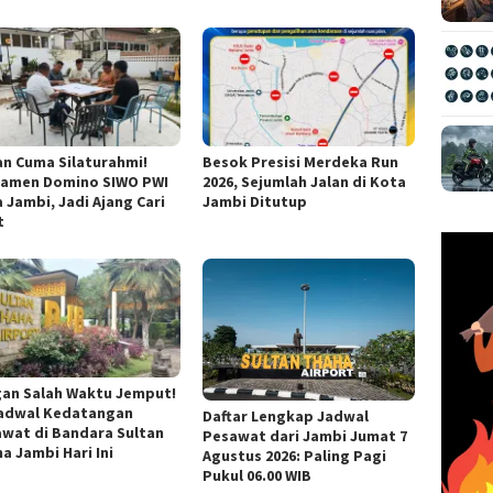
n Cuma Silaturahmi!
Besok Presisi Merdeka Run
namen Domino SIWO PWI
2026, Sejumlah Jalan di Kota
 Jambi, Jadi Ajang Cari
Jambi Ditutup
t
an Salah Waktu Jemput!
Jadwal Kedatangan
Daftar Lengkap Jadwal
wat di Bandara Sultan
Pesawat dari Jambi Jumat 7
a Jambi Hari Ini
Agustus 2026: Paling Pagi
Pukul 06.00 WIB